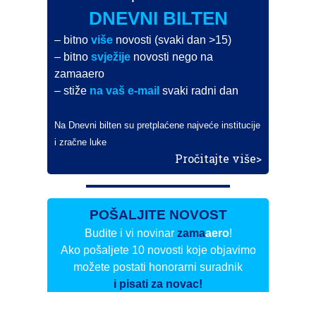
DNEVNI BILTEN
– bitno
više
novosti (svaki dan >15)
– bitno
svježije
novosti nego na
zamaaero
– stiže
na vaš e-mail
svaki radni dan
Na Dnevni bilten su pretplaćene najveće institucije
i zračne luke
Pročitajte više>
POŠALJITE NOVOST
Budite i vi novinar
zama
aero
!
Ako pošaljete 10 novosti koje objavimo
možete postati honorarni suradnik
i pisati za novac!