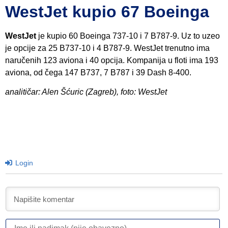
WestJet kupio 67 Boeinga
WestJet
je kupio 60 Boeinga 737-10 i 7 B787-9. Uz to uzeo
je opcije za 25 B737-10 i 4 B787-9. WestJet trenutno ima
naručenih 123 aviona i 40 opcija. Kompanija u floti ima 193
aviona, od čega 147 B737, 7 B787 i 39 Dash 8-400.
analitičar: Alen Šćuric (Zagreb), foto: WestJet
Login
I