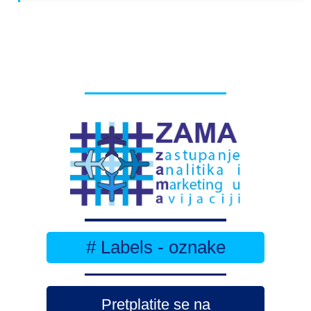
# Labels - oznake
Pretplatite se na