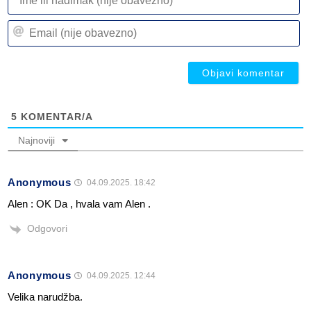
ili
n
Em
(n
(n
ob
ob
5
KOMENTAR/A
Najnoviji
Anonymous
04.09.2025. 18:42
Alen : OK Da , hvala vam Alen .
Odgovori
Anonymous
04.09.2025. 12:44
Velika narudžba.