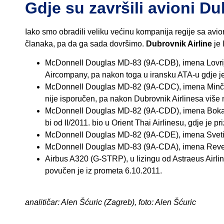
Gdje su završili avioni Du
Iako smo obradili veliku većinu kompanija regije sa avion
članaka, pa da ga sada dovršimo.
Dubrovnik Airline
je 
McDonnell Douglas MD-83 (9A-CDB), imena Lovrijena
Aircompany, pa nakon toga u iransku ATA-u gdje je
McDonnell Douglas MD-82 (9A-CDC), imena Minčeta, u
nije isporučen, pa nakon Dubrovnik Airlinesa više n
McDonnell Douglas MD-82 (9A-CDD), imena Bokar, u 
bi od II/2011. bio u Orient Thai Airlinesu, gdje je p
McDonnell Douglas MD-82 (9A-CDE), imena Sveti Iva
McDonnell Douglas MD-83 (9A-CDA), imena Revelin, 
Airbus A320 (G-STRP), u lizingu od Astraeus Airlin
povučen je iz prometa 6.10.2011.
analitičar: Alen Šćuric (Zagreb), foto: Alen Šćuric