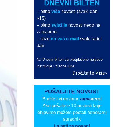
DNEVNI BILTEN
– bitno
više
novosti (svaki dan
>15)
– bitno
svježije
novosti nego na
zamaaero
– stiže
na vaš e-mail
svaki radni
dan
Na Dnevni bilten su pretplaćene najveće
institucije i zračne luke
Pročitajte više>
POŠALJITE NOVOST
Budite i vi novinar
zama
aero
!
Ako pošaljete 10 novosti koje
objavimo možete postati honorarni
suradnik
i pisati za novac!