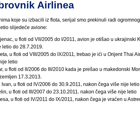
brovnik Airlinea
ima koje su izbacili iz flota, serijal smo prekinuli radi ogromnog
letio slijedeće avione:
c, u floti od VII/2005 do I/2011, avion je otišao u ukrajinski 
 letio do 28.7.2019.
 floti od VIII/2005 do IX/2011, trebao je ići u Orijent Thai Ai
ije letio
floti od II/2006 do III/2010 kada je prešao u makedonski Mont
rizemljen 17.3.2013.
n, u floti od IV/2006 do 30.9.2011, nakon čega više nije letio
u floti od III/2007 do 23.10.2011. nakon čega više nije letio
esa, u floti od IV/2011 do IX/2011, nakon čega je vraćen u Astre