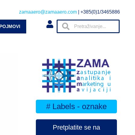
zamaaero@zamaaero.com
| +385(0)1/3465886
 POJMOVI
# Labels - oznake
Pretplatite se na