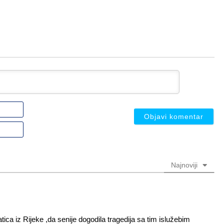
Ime
ili
nadimak
Email
(nije
(nije
obavezno)
obavezno)
Najnoviji
tica iz Rijeke ,da senije dogodila tragedija sa tim islužebim