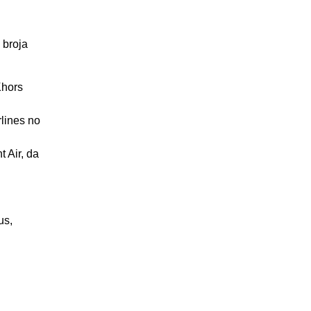
 broja
Khors
rlines no
 Air, da
us,