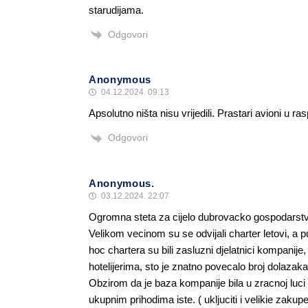
starudijama.
Odgovori
Anonymous
04.12.2024. 09:13
Apsolutno ništa nisu vrijedili. Prastari avioni u ra
Odgovori
Anonymous.
03.12.2024. 22:07
Ogromna steta za cijelo dubrovacko gospodarstvo 
Velikom vecinom su se odvijali charter letovi, a put
hoc chartera su bili zasluzni djelatnici kompanije
hotelijerima, sto je znatno povecalo broj dolazaka
Obzirom da je baza kompanije bila u zracnoj luci 
ukupnim prihodima iste. ( ukljuciti i velikie zaku