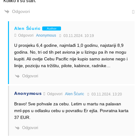
Koliko li su stari.
Odgovori
Alen Šćuric
Author
Odgovori
Anonymous
03.11.2024. 10:19
U prosjeku 6,4 godine, najmlađi 1,0 godinu, najstariji 8,9
godina. No, tri od tih pet aviona je u lizingu pa ih ne mogu
kupiti. Ali ovdje Cebu Pacific nije kupio samo avione nego i
linije, poziciju na tržištu, pilote, kabince, radnike…
Odgovori
Anonymous
Odgovori
Alen Šćuric
03.11.2024. 13:20
Bravo! Sve pohvale za cebu. Letim u martu na palavan
mnl-pps u odlasku cebu u povratku Er ejša. Povratna karta
37 EUR.
Odgovori