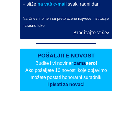
– stiže
na vaš e-mail
svaki radni dan
Na Dnevni bilten su pretplaćene najveće institucije
i zračne luke
Pročitajte više>
POŠALJITE NOVOST
Budite i vi novinar
zama
aero
!
Ako pošaljete 10 novosti koje objavimo
možete postati honorarni suradnik
i pisati za novac!
Info
Pretplata na dnevne biltene