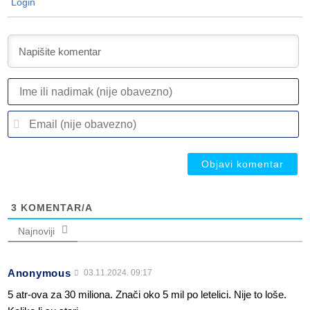
Login
I
ili
n
Em
(n
(n
ob
ob
3
KOMENTAR/A
Najnoviji
Anonymous
03.11.2024. 09:17
5 atr-ova za 30 miliona. Znači oko 5 mil po letelici. Nije to loše.