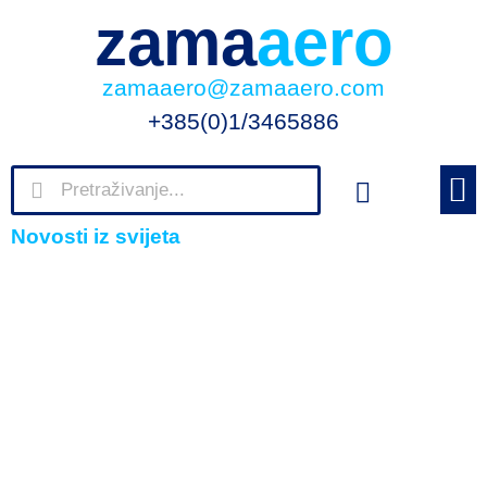
zama
aero
zamaaero@zamaaero.com
+385(0)1/3465886
NOVOSTI
NOVOSTI I
FOTKE-
KRATICE 
Novosti iz svijeta