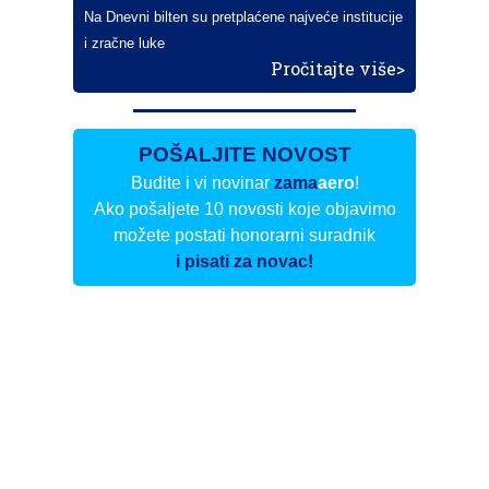
Na Dnevni bilten su pretplaćene najveće institucije
i zračne luke
Pročitajte više>
POŠALJITE NOVOST
Budite i vi novinar
zama
aero
!
Ako pošaljete 10 novosti koje objavimo
možete postati honorarni suradnik
i pisati za novac!
Info
Pretplata na dnevne biltene
Update