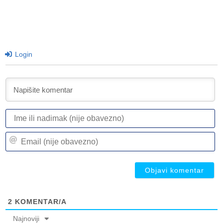
Login
I
ili
n
Em
(n
(n
ob
ob
2
KOMENTAR/A
Najnoviji