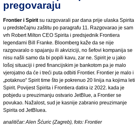
pregovaraju
Frontier i Spirit
su razgovarali par dana prije ulaska Spirita
u predstečajnu zaštitu po paragrafu 11. Razgovarao je sam
vrh Robert Milton CEO Spirita i predsjednik Frontiera
legendarni Bill Franke. Bloomberg kaže da se nije
razgovaralo o spajanju ili akviziciji, no šefovi kompanija se
nisu našli samo da bi popili kavu, zar ne. Spirit je u jako
lošoj situaciji i pred financijskim je bankotom pa je malo
vjerojatno da će i treći puta odbiti Frontier. Frontier je malo i
„potaknuo“ Spirit time što je pokrenuo 20 linija na kojima leti
Spirit. Povijest Spirita i Frontiera datira iz 2022. kada je
pobjedu u preuzimanju ostvario JetBlue, a Frontier se
povukao. Nažalost, sud je kasnije zabranio preuzimanje
Spirita od JetBluea.
analitičar: Alen Šćuric (Zagreb), foto: Frontier