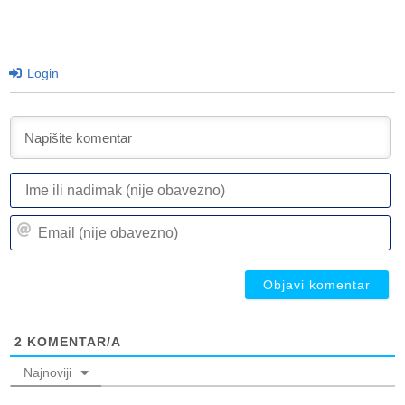
Login
I
ili
n
Em
(n
(n
ob
ob
2
KOMENTAR/A
Najnoviji