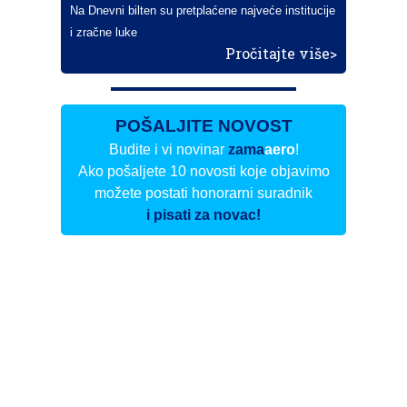
Na Dnevni bilten su pretplaćene najveće institucije
i zračne luke
Pročitajte više>
POŠALJITE NOVOST
Budite i vi novinar
zama
aero
!
Ako pošaljete 10 novosti koje objavimo
možete postati honorarni suradnik
i pisati za novac!
Info
Pretplata na dnevne biltene
Update