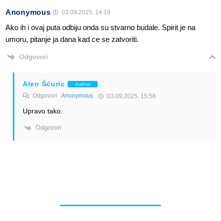
Anonymous
03.09.2025. 14:19
Ako ih i ovaj puta odbiju onda su stvarno budale. Spirit je na
umoru, pitanje ja dana kad ce se zatvoriti.
Odgovori
Alen Šćuric
Author
Odgovori
Anonymous
03.09.2025. 15:58
Upravo tako.
Odgovori