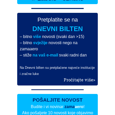
Pretplatite se na
DNEVNI BILTEN
– bitno
više
novosti (svaki dan >15)
– bitno
svježije
novosti nego na
zamaaero
– stiže
na vaš e-mail
svaki radni dan
Na Dnevni bilten su pretplaćene najveće institucije
i zračne luke
Pročitajte više>
POŠALJITE NOVOST
Budite i vi novinar
zama
aero
!
Ako pošaljete 10 novosti koje objavimo