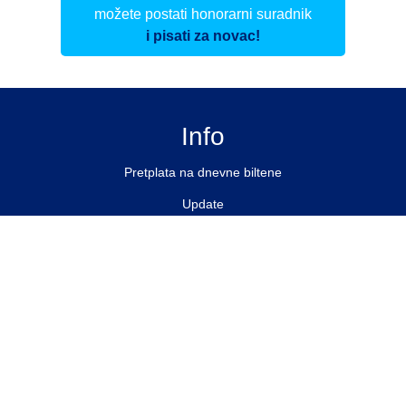
možete postati honorarni suradnik
i pisati za novac!
Info
Pretplata na dnevne biltene
Update
O nama
Kontakt
Impressum
Privacy Policy