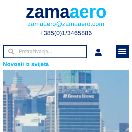
zama
aero
zamaaero@zamaaero.com
+385(0)1/3465886
Novosti iz svijeta