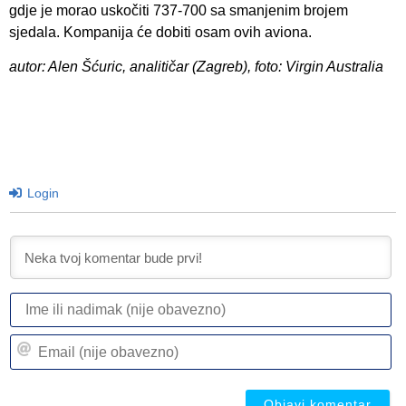
gdje je morao uskočiti 737-700 sa smanjenim brojem
sjedala. Kompanija će dobiti osam ovih aviona.
autor: Alen Šćuric, analitičar (Zagreb), foto: Virgin Australia
Login
I
ili
n
Em
(n
(n
ob
ob