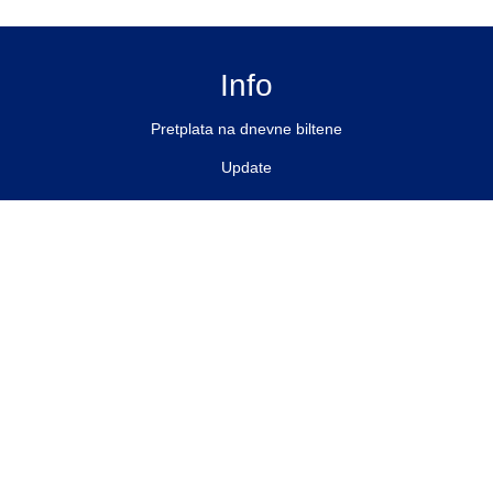
Info
Pretplata na dnevne biltene
Update
O nama
Kontakt
Impressum
Privacy Policy
Pratite nas
Facebook