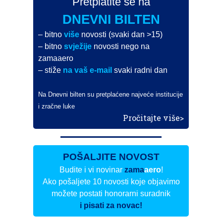
Pretplatite se na
DNEVNI BILTEN
– bitno
više
novosti (svaki dan >15)
– bitno
svježije
novosti nego na
zamaaero
– stiže
na vaš e-mail
svaki radni dan
Na Dnevni bilten su pretplaćene najveće institucije
i zračne luke
Pročitajte više>
POŠALJITE NOVOST
Budite i vi novinar
zama
aero
!
Ako pošaljete 10 novosti koje objavimo
možete postati honorarni suradnik
i pisati za novac!