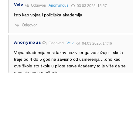
Velv
Odgovori
Anonymous
03.03.2025. 15:57
Isto kao vojna i policijska akademija.
Odgovori
Anonymous
Odgovori
Velv
04.03.2025. 14:46
Vojna akademija nosi takav naziv jer ga zaslužuje…skola
traje od 4 do 5 godina zavisno od usmerenja …ono kad
ove škole sto školuju pilote stave Academy to je više da se
upecaju nove mušterije…
Odgovori
Mikica
Odgovori
Anonymous
03.03.2025. 16:50
XXXXX. Objedinjene su pilotska akademija u Vrscu i bivsi
“Petar Drapsin” otuda naziv.
Odgovori