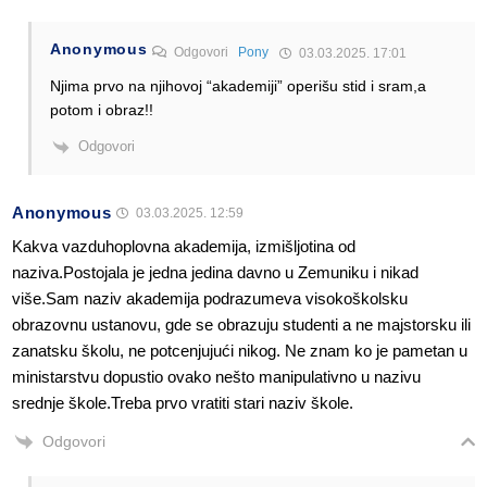
Anonymous
Odgovori
Pony
03.03.2025. 17:01
Njima prvo na njihovoj “akademiji” operišu stid i sram,a
potom i obraz!!
Odgovori
Anonymous
03.03.2025. 12:59
Kakva vazduhoplovna akademija, izmišljotina od
naziva.Postojala je jedna jedina davno u Zemuniku i nikad
više.Sam naziv akademija podrazumeva visokoškolsku
obrazovnu ustanovu, gde se obrazuju studenti a ne majstorsku ili
zanatsku školu, ne potcenjujući nikog. Ne znam ko je pametan u
ministarstvu dopustio ovako nešto manipulativno u nazivu
srednje škole.Treba prvo vratiti stari naziv škole.
Odgovori