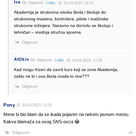
Ica
Odgovori
Lotpy
03.03.2025. 22:37
Akademija je strukovna visoka škola i školuje do
strukovnog mastera, kontrolore, pilote i mašinske
strukovne inžinjere. Naravno na dorćolu se školuju i
tehničari – srednja stručna sprema.
Odgovori
AlOkin
Odgovori
Lotpy
04.03.2025. 17:30
Kad mogu frizeri da završ kurs koji se zove Akademija,
zašto ne bi i ova škola nosila to ime???
Odgovori
Pony
03.03.2025. 13:25
Mene bi bio blam da se ikada pojavim na nekom javnom mestu.
Kakva blamaža za ovog SNS-ovca 😂
Odgovori