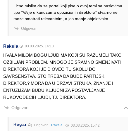
Licno mislim da se portal koji pise o ovoj temi sa naslovima
tipa “VA je u kandzama opozicionih direktora” stvarno ne
moze smatrati relevantnim, a jos manje objektivnim.
Odgovori
Rakela
03.03.2025. 14:13
HVALA MILOM BOGU LJUDIMA KOJI SU RAZUMELI TAKO
OZBILJAN PROBLEM. MNOGO JE SRAMNO SMENJIVATI
DIREKTORA KOJI JE D OVEO TU ŠKOLU DO
SAVRŠENSTVA. ŠTO TREBA DA BUDE PARTIJSKI
DIREKTOR,? MORA DA U DRŽAVI STRUKA, ZNANJE I
ENTUZIJZAM BUDU KLJUČNI ZA POSTAVLJANJE
RUKOVODEĆIH LJUDI, TJ. DIREKTORA.
Odgovori
Hogar
Odgovori
Rakela
03.03.2025. 15:42