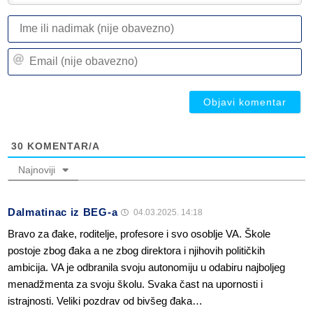
I
ili
n
Em
(n
(n
ob
ob
30
KOMENTAR/A
Najnoviji
Dalmatinac iz BEG-a
04.03.2025. 14:18
Bravo za đake, roditelje, profesore i svo osoblje VA. Škole
postoje zbog đaka a ne zbog direktora i njihovih političkih
ambicija. VA je odbranila svoju autonomiju u odabiru najboljeg
menadžmenta za svoju školu. Svaka čast na upornosti i
istrajnosti. Veliki pozdrav od bivšeg đaka…