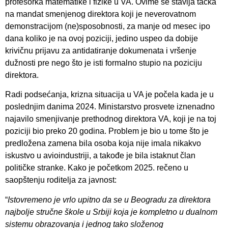
profesorka matematike i fizike u VA. Ovime se stavlja tačka
na mandat smenjenog direktora koji je neverovatnom
demonstracijom (ne)sposobnosti, za manje od mesec ipo
dana koliko je na ovoj poziciji, jedino uspeo da dobije
krivičnu prijavu za antidatiranje dokumenata i vršenje
dužnosti pre nego što je isti formalno stupio na poziciju
direktora.
Radi podsećanja, krizna situacija u VA je počela kada je u
poslednjim danima 2024. Ministarstvo prosvete iznenadno
najavilo smenjivanje prethodnog direktora VA, koji je na toj
poziciji bio preko 20 godina. Problem je bio u tome što je
predložena zamena bila osoba koja nije imala nikakvo
iskustvo u avioindustriji, a takođe je bila istaknut član
političke stranke. Kako je početkom 2025. rečeno u
saopštenju roditelja za javnost:
“
Istovremeno je vrlo upitno da se u Beogradu za direktora
najbolje stručne škole u Srbiji koja je kompletno u dualnom
sistemu obrazovanja i jednog tako složenog