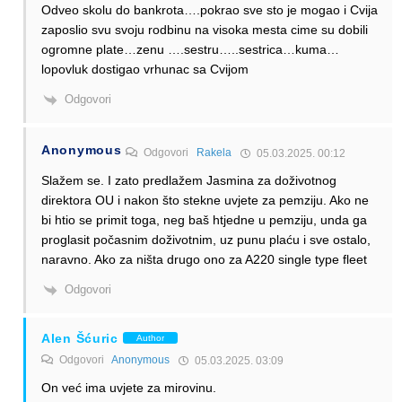
Odveo skolu do bankrota….pokrao sve sto je mogao i Cvija
zaposlio svu svoju rodbinu na visoka mesta cime su dobili
ogromne plate…zenu ….sestru…..sestrica…kuma…
lopovluk dostigao vrhunac sa Cvijom
Odgovori
Anonymous
Odgovori
Rakela
05.03.2025. 00:12
Slažem se. I zato predlažem Jasmina za doživotnog
direktora OU i nakon što stekne uvjete za pemziju. Ako ne
bi htio se primit toga, neg baš htjedne u pemziju, unda ga
proglasit počasnim doživotnim, uz punu plaću i sve ostalo,
naravno. Ako za ništa drugo ono za A220 single type fleet
Odgovori
Alen Šćuric
Author
Odgovori
Anonymous
05.03.2025. 03:09
On već ima uvjete za mirovinu.