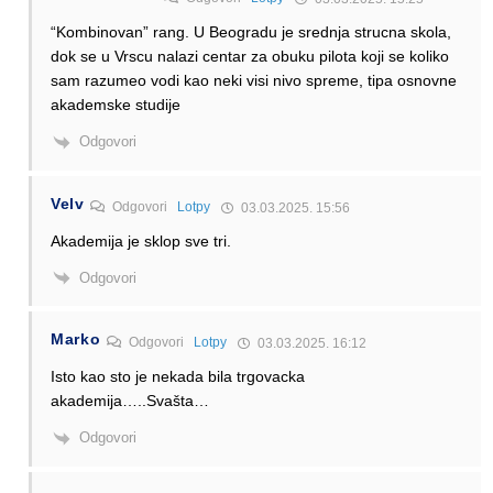
“Kombinovan” rang. U Beogradu je srednja strucna skola,
dok se u Vrscu nalazi centar za obuku pilota koji se koliko
sam razumeo vodi kao neki visi nivo spreme, tipa osnovne
akademske studije
Odgovori
Velv
Odgovori
Lotpy
03.03.2025. 15:56
Akademija je sklop sve tri.
Odgovori
Marko
Odgovori
Lotpy
03.03.2025. 16:12
Isto kao sto je nekada bila trgovacka
akademija…..Svašta…
Odgovori