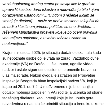
vazduhoplovnog trening centra postavlja lice iz gradske
uprave Vršac bez dana iskustva u rukovođenju bilo kojom
obrazovnom ustanovom”…“Uvidom u rešenje [kojim se
smenjuje direktor] … može se nedvosmisleno zaključiti da
se radi o klasičnom primeru političke smene direktora…
rešenjem Ministarstva prosvete koje je po oceni pravnika
vrlo traljavo napisano, a u većini tačaka i zakonski
neutemeljeno.”
Krajem I meseca 2025. je situacija dodatno eskalirala kada
su nepoznate osobe obile vrata na zgradi Vazduhoplovne
akademije (VA) na Dorćolu, ušle unutra, ugasile video
nadzor i ostale sigurnosne sisteme i promenile brave na
ulazima zgrade. Nakon ovoga je zatražen od Prosvetne
inspekcije Beograda hitan inspekcijski nadzor VA, koji je
trajao od 20.1. do 7.2. U međvremenu nije bilo manjka
optužbi mobinga zaposlenih VA i roditelja učenika od strane
tadašnjeg direktora, kao i pretnji koje je isti uputio gore
navedenima u nadi da će primiriti situaciju u trenutku u kome