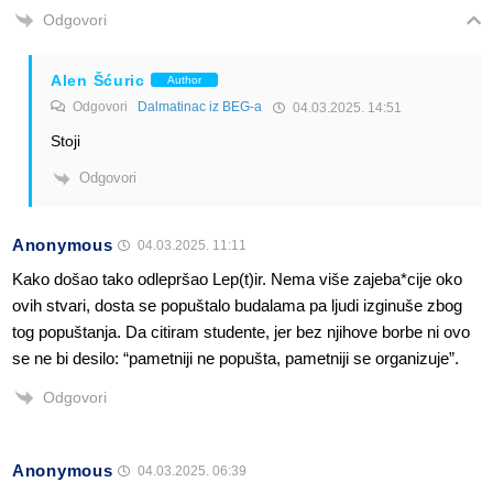
Odgovori
Alen Šćuric
Author
Odgovori
Dalmatinac iz BEG-a
04.03.2025. 14:51
Stoji
Odgovori
Anonymous
04.03.2025. 11:11
Kako došao tako odlepršao Lep(t)ir. Nema više zajeba*cije oko
ovih stvari, dosta se popuštalo budalama pa ljudi izginuše zbog
tog popuštanja. Da citiram studente, jer bez njihove borbe ni ovo
se ne bi desilo: “pametniji ne popušta, pametniji se organizuje”.
Odgovori
Anonymous
04.03.2025. 06:39