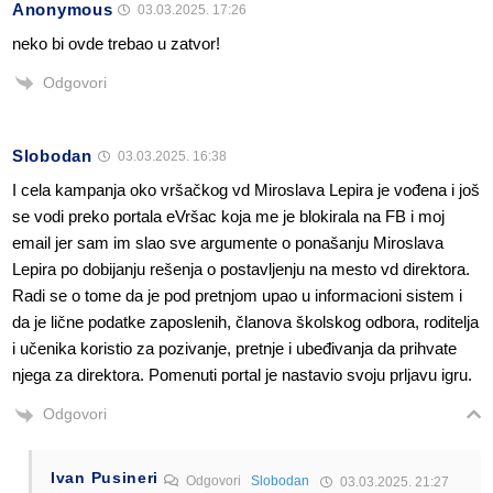
Anonymous
03.03.2025. 17:26
neko bi ovde trebao u zatvor!
Odgovori
Slobodan
03.03.2025. 16:38
I cela kampanja oko vršačkog vd Miroslava Lepira je vođena i još
se vodi preko portala eVršac koja me je blokirala na FB i moj
email jer sam im slao sve argumente o ponašanju Miroslava
Lepira po dobijanju rešenja o postavljenju na mesto vd direktora.
Radi se o tome da je pod pretnjom upao u informacioni sistem i
da je lične podatke zaposlenih, članova školskog odbora, roditelja
i učenika koristio za pozivanje, pretnje i ubeđivanja da prihvate
njega za direktora. Pomenuti portal je nastavio svoju prljavu igru.
Odgovori
Ivan Pusineri
Odgovori
Slobodan
03.03.2025. 21:27