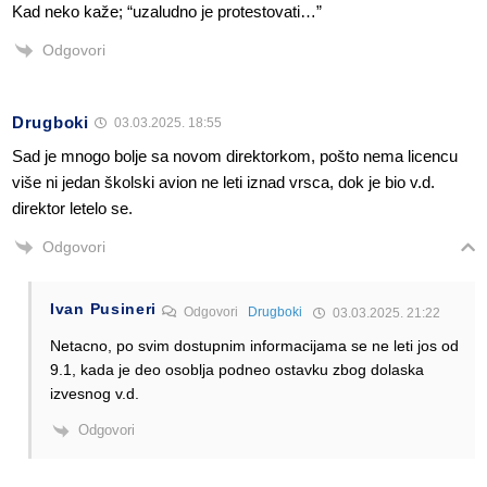
Kad neko kaže; “uzaludno je protestovati…”
Odgovori
Drugboki
03.03.2025. 18:55
Sad je mnogo bolje sa novom direktorkom, pošto nema licencu
više ni jedan školski avion ne leti iznad vrsca, dok je bio v.d.
direktor letelo se.
Odgovori
Ivan Pusineri
Odgovori
Drugboki
03.03.2025. 21:22
Netacno, po svim dostupnim informacijama se ne leti jos od
9.1, kada je deo osoblja podneo ostavku zbog dolaska
izvesnog v.d.
Odgovori