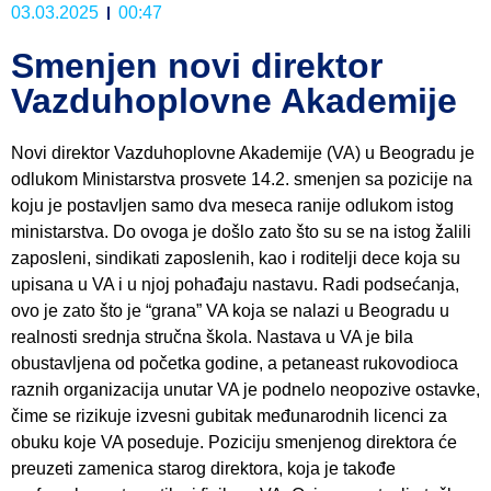
03.03.2025
00:47
Smenjen novi direktor
Vazduhoplovne Akademije
Novi direktor Vazduhoplovne Akademije (VA) u Beogradu je
odlukom Ministarstva prosvete 14.2. smenjen sa pozicije na
koju je postavljen samo dva meseca ranije odlukom istog
ministarstva. Do ovoga je došlo zato što su se na istog žalili
zaposleni, sindikati zaposlenih, kao i roditelji dece koja su
upisana u VA i u njoj pohađaju nastavu. Radi podsećanja,
ovo je zato što je “grana” VA koja se nalazi u Beogradu u
realnosti srednja stručna škola. Nastava u VA je bila
obustavljena od početka godine, a petaneast rukovodioca
raznih organizacija unutar VA je podnelo neopozive ostavke,
čime se rizikuje izvesni gubitak međunarodnih licenci za
obuku koje VA poseduje. Poziciju smenjenog direktora će
preuzeti zamenica starog direktora, koja je takođe