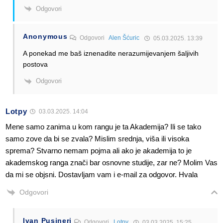
Odgovori
Anonymous
Odgovori
Alen Šćuric
05.03.2025. 13:39
A ponekad me baš iznenadite nerazumijevanjem šaljivih
postova
Odgovori
Lotpy
03.03.2025. 14:04
Mene samo zanima u kom rangu je ta Akademija? Ili se tako
samo zove da bi se zvala? Mislim srednja, viša ili visoka
sprema? Stvarno nemam pojma ali ako je akademija to je
akademskog ranga znači bar osnovne studije, zar ne? Molim Vas
da mi se objsni. Dostavljam vam i e-mail za odgovor. Hvala
Odgovori
Ivan Pusineri
Odgovori
Lotpy
03.03.2025. 15:25