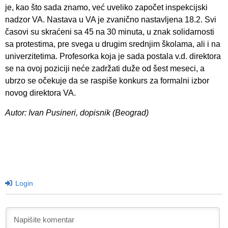
je, kao što sada znamo, već uveliko započet inspekcijski
nadzor VA. Nastava u VA je zvanično nastavljena 18.2. Svi
časovi su skraćeni sa 45 na 30 minuta, u znak solidarnosti
sa protestima, pre svega u drugim srednjim školama, ali i na
univerzitetima. Profesorka koja je sada postala v.d. direktora
se na ovoj poziciji neće zadržati duže od šest meseci, a
ubrzo se očekuje da se raspiše konkurs za formalni izbor
novog direktora VA.
Autor: Ivan Pusineri, dopisnik (Beograd)
Login