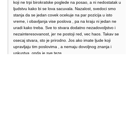
koji ne trpi birokratske poglede na posao, a ni nedostatak u
ljudstvu kako bi se lova sacuvala. Nazalost, svedoci smo
stanja da se jedan covek ocekuje na par pozicija u isto
vreme, i obavljanja vise poslova , pa na kraju ni jedan ne
uradi kako treba. Sve to stvara dodatno nezadovoljstvo i
nezainteresovanost, jer ne postoji red, vec haos. Takav se
osecaj stvara, sto je prirodno. Jos ako imate ljude koji
upravljaju tim poslovima , a nemaju dovoljnog znanja i
uskustva, onda je sve teze.
Moj vam je savet da radite svoj posao najbolje sto mozete
ili ga ne mojte raditi, jer posledice cete snositi vi, a ne ovi
sto “pametno” organizuju posao, a uporedo pokusajte da
nadjete resenje za probleme koje imate.
Odgovori
Lps
Odgovori
Ccc
05.03.2025. 16:16
Ja radim za menzies na zemaljskom
opsluzenju,katastrofalno je stanje nikad nije bilo gore,ljudi
samo odlaze