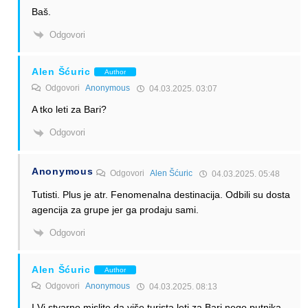
Baš.
Odgovori
Alen Šćuric
Author
Odgovori
Anonymous
04.03.2025. 03:07
A tko leti za Bari?
Odgovori
Anonymous
Odgovori
Alen Šćuric
04.03.2025. 05:48
Tutisti. Plus je atr. Fenomenalna destinacija. Odbili su dosta
agencija za grupe jer ga prodaju sami.
Odgovori
Alen Šćuric
Author
Odgovori
Anonymous
04.03.2025. 08:13
I Vi stvarno mislite da više turista leti za Bari nego putnika