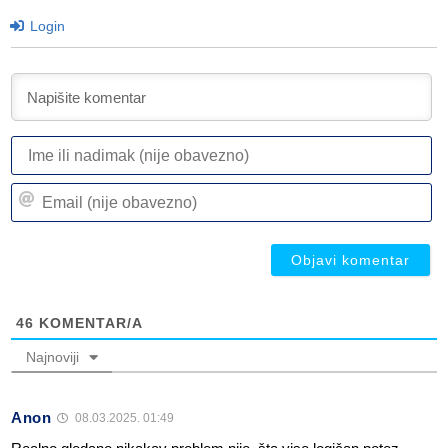
Login
I
ili
n
Em
(n
(n
ob
ob
46
KOMENTAR/A
Najnoviji
Anon
08.03.2025. 01:49