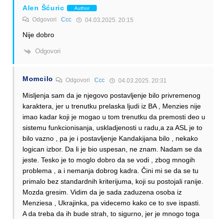
Alen Šćuric
Author
Odgovori
Ccc
04.03.2025. 20:15
Nije dobro
Odgovori
Momcilo
Odgovori
Ccc
04.03.2025. 20:31
Misljenja sam da je njegovo postavljenje bilo privremenog
karaktera, jer u trenutku prelaska ljudi iz BA , Menzies nije
imao kadar koji je mogao u tom trenutku da premosti deo u
sistemu funkcionisanja, uskladjenosti u radu,a za ASL je to
bilo vazno , pa je i postavljenje Kandakijana bilo , nekako
logican izbor. Da li je bio uspesan, ne znam. Nadam se da
jeste. Tesko je to moglo dobro da se vodi , zbog mnogih
problema , a i nemanja dobrog kadra. Čini mi se da se tu
primalo bez standardnih kriterijuma, koji su postojali ranije.
Mozda gresim. Vidim da je sada zaduzena osoba iz
Menziesa , Ukrajinka, pa videcemo kako ce to sve ispasti.
A da treba da ih bude strah, to sigurno, jer je mnogo toga