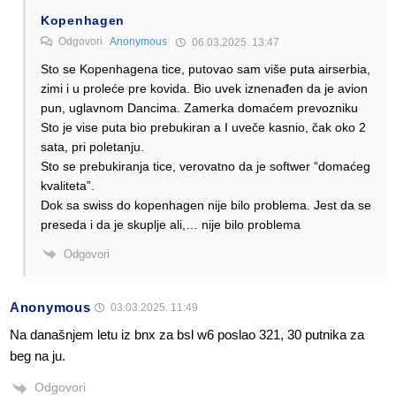
Kopenhagen
Odgovori
Anonymous
06.03.2025. 13:47
Sto se Kopenhagena tice, putovao sam više puta airserbia,
zimi i u proleće pre kovida. Bio uvek iznenađen da je avion
pun, uglavnom Dancima. Zamerka domaćem prevozniku
Sto je vise puta bio prebukiran a I uveče kasnio, čak oko 2
sata, pri poletanju.
Sto se prebukiranja tice, verovatno da je softwer “domaćeg
kvaliteta”.
Dok sa swiss do kopenhagen nije bilo problema. Jest da se
preseda i da je skuplje ali,… nije bilo problema
Odgovori
Anonymous
03.03.2025. 11:49
Na današnjem letu iz bnx za bsl w6 poslao 321, 30 putnika za
beg na ju.
Odgovori