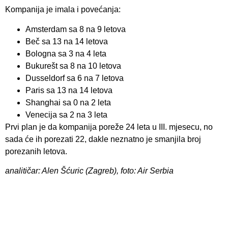
Kompanija je imala i povećanja:
Amsterdam sa 8 na 9 letova
Beč sa 13 na 14 letova
Bologna sa 3 na 4 leta
Bukurešt sa 8 na 10 letova
Dusseldorf sa 6 na 7 letova
Paris sa 13 na 14 letova
Shanghai sa 0 na 2 leta
Venecija sa 2 na 3 leta
Prvi plan je da kompanija poreže 24 leta u III. mjesecu, no
sada će ih porezati 22, dakle neznatno je smanjila broj
porezanih letova.
analitičar: Alen Šćuric (Zagreb), foto: Air Serbia