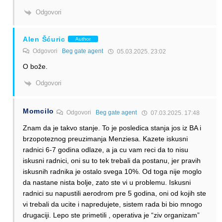
Odgovori
Alen Šćuric
Author
Odgovori
Beg gate agent
05.03.2025. 23:02
O bože.
Odgovori
Momcilo
Odgovori
Beg gate agent
07.03.2025. 17:48
Znam da je takvo stanje. To je posledica stanja jos iz BA i
brzopoteznog preuzimanja Menziesa. Kazete iskusni
radnici 6-7 godina odlaze, a ja cu vam reci da to nisu
iskusni radnici, oni su to tek trebali da postanu, jer pravih
iskusnih radnika je ostalo svega 10%. Od toga nije moglo
da nastane nista bolje, zato ste vi u problemu. Iskusni
radnici su napustili aerodrom pre 5 godina, oni od kojih ste
vi trebali da ucite i napredujete, sistem rada bi bio mnogo
drugaciji. Lepo ste primetili , operativa je “ziv organizam”