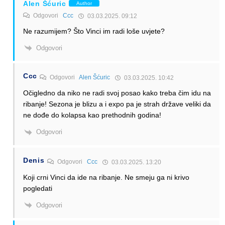
Alen Šćuric
Author
Odgovori
Ccc
03.03.2025. 09:12
Ne razumijem? Što Vinci im radi loše uvjete?
Odgovori
Ccc
Odgovori
Alen Šćuric
03.03.2025. 10:42
Očigledno da niko ne radi svoj posao kako treba čim idu na
ribanje! Sezona je blizu a i expo pa je strah države veliki da
ne dođe do kolapsa kao prethodnih godina!
Odgovori
Denis
Odgovori
Ccc
03.03.2025. 13:20
Koji crni Vinci da ide na ribanje. Ne smeju ga ni krivo
pogledati
Odgovori