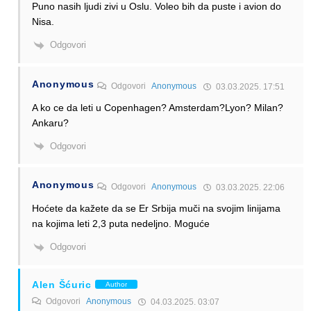
Puno nasih ljudi zivi u Oslu. Voleo bih da puste i avion do
Nisa.
Odgovori
Anonymous
Odgovori
Anonymous
03.03.2025. 17:51
A ko ce da leti u Copenhagen? Amsterdam?Lyon? Milan?
Ankaru?
Odgovori
Anonymous
Odgovori
Anonymous
03.03.2025. 22:06
Hoćete da kažete da se Er Srbija muči na svojim linijama
na kojima leti 2,3 puta nedeljno. Moguće
Odgovori
Alen Šćuric
Author
Odgovori
Anonymous
04.03.2025. 03:07