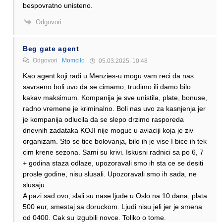
bespovratno unisteno.
Odgovori
Beg gate agent
Odgovori
Momcilo
05.03.2025. 10:48
Kao agent koji radi u Menzies-u mogu vam reci da nas
savrseno boli uvo da se cimamo, trudimo ili damo bilo
kakav maksimum. Kompanija je sve unistila, plate, bonuse,
radno vremene je kriminalno. Boli nas uvo za kasnjenja jer
je kompanija odlucila da se slepo drzimo rasporeda
dnevnih zadataka KOJI nije moguc u aviaciji koja je ziv
organizam. Sto se tice bolovanja, bilo ih je vise I bice ih tek
cim krene sezona. Sami su krivi. Iskusni radnici sa po 6, 7
+ godina staza odlaze, upozoravali smo ih sta ce se desiti
prosle godine, nisu slusali. Upozoravali smo ih sada, ne
slusaju.
A pazi sad ovo, slali su nase ljude u Oslo na 10 dana, plata
500 eur, smestaj sa doruckom. Ljudi nisu jeli jer je smena
od 0400. Cak su izgubili novce. Toliko o tome.