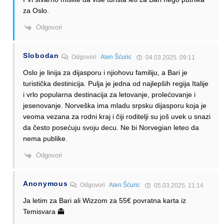
za Oslo.
Odgovori
Slobodan
Odgovori
Alen Šćuric
04.03.2025. 09:11
Oslo je linija za dijasporu i njiohovu familiju, a Bari je
turistička destinicija. Pulja je jedna od najlepših regija Italije
i vrlo popularna destinacija za letovanje, prolećovanje i
jesenovanje. Norveška ima mladu srpsku dijasporu koja je
veoma vezana za rodni kraj i čiji roditelji su još uvek u snazi
da često posećuju svoju decu. Ne bi Norvegian leteo da
nema publike.
Odgovori
Anonymous
Odgovori
Alen Šćuric
05.03.2025. 11:14
Ja letim za Bari ali Wizzom za 55€ povratna karta iz
Temisvara 👻