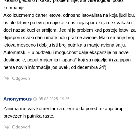
Realno gledano nikakav problem nije, šta vise logičan potez
kompanije.
Ako izuzmemo čarter letove, odnosno letovalista na koja ljudi idu,
ostale letove po evropi najvise koristi dijaspora koja ce svakako
doci nazad kuci er srbijom. Jedini je problem kad postoje letovi za
dijasporu svaki dan i imate polu prazne avione. Malo smanje broj
letova mesecno i dobiju isti broj putnika a manje aviona salju.
Automatski + u budzetu i mogucnost dalje ekspanzije na nove
destinacije, poput majamija i japana* koji su najavljeni (za japan
nema novih informacija jos uvek, od decembra 24′).
Odgovori
Anonymous
05.03.2025. 19:25
Zanima me vas komentar na cijenicu da pored rezanja broj
prevezenih putnika raste.
Odgovori