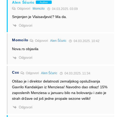
Alen Šćuric
Author
Odgovori
Momcilo
04.03.2025. 03:09
Smjenjen je Vlaisavljević? Ma da.
Odgovori
Momcilo
Odgovori
Alen Šćuric
04.03.2025. 10:42
Nova.rs objavila
Odgovori
Ccc
Odgovori
Alen Šćuric
04.03.2025. 11:34
Otišao je i direktor delatnosti zemaljskog opsluživanja
Gavrilo Kandakijan iz Menziesa! Navodno dao otkaz! 15%
zaposlenih Menziesa u januaru bilo na bolovanju i zato je
strah države od još jedne propale sezone veliki!
Odgovori