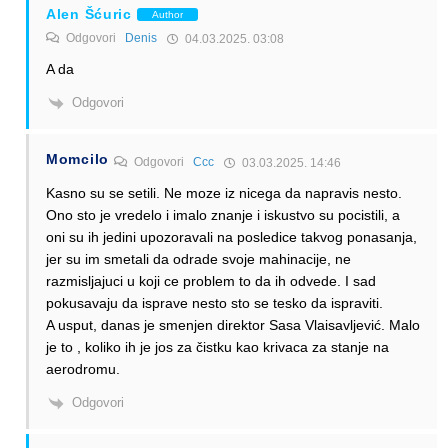
Alen Šćuric
Author
Odgovori
Denis
04.03.2025. 03:08
A da
Odgovori
Momcilo
Odgovori
Ccc
03.03.2025. 14:46
Kasno su se setili. Ne moze iz nicega da napravis nesto.
Ono sto je vredelo i imalo znanje i iskustvo su pocistili, a
oni su ih jedini upozoravali na posledice takvog ponasanja,
jer su im smetali da odrade svoje mahinacije, ne
razmisljajuci u koji ce problem to da ih odvede. I sad
pokusavaju da isprave nesto sto se tesko da ispraviti.
A usput, danas je smenjen direktor Sasa Vlaisavljević. Malo
je to , koliko ih je jos za čistku kao krivaca za stanje na
aerodromu.
Odgovori