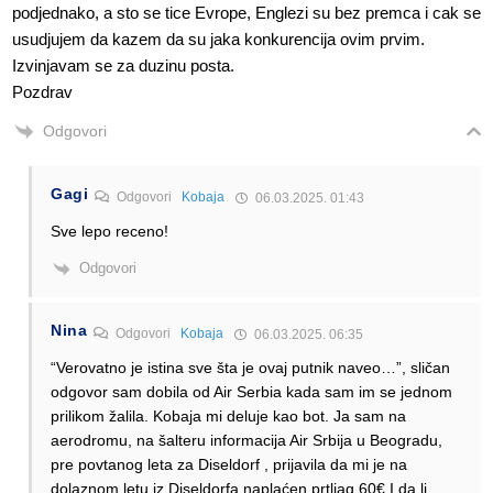
podjednako, a sto se tice Evrope, Englezi su bez premca i cak se
usudjujem da kazem da su jaka konkurencija ovim prvim.
Izvinjavam se za duzinu posta.
Pozdrav
Odgovori
Gagi
Odgovori
Kobaja
06.03.2025. 01:43
Sve lepo receno!
Odgovori
Nina
Odgovori
Kobaja
06.03.2025. 06:35
“Verovatno je istina sve šta je ovaj putnik naveo…”, sličan
odgovor sam dobila od Air Serbia kada sam im se jednom
prilikom žalila. Kobaja mi deluje kao bot. Ja sam na
aerodromu, na šalteru informacija Air Srbija u Beogradu,
pre povtanog leta za Diseldorf , prijavila da mi je na
dolaznom letu iz Diseldorfa naplaćen prtljag 60€ I da li