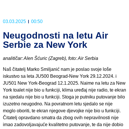
03.03.2025
00:50
Neugodnosti na letu Air
Serbie za New York
analitičar: Alen Šćuric (Zagreb), foto: Air Serbia
Naš čitatelj Marko Smiljanić nam je poslao svoje loše
iskustvo sa leta JU500 Beograd-New York 29.12.2024. i
JU501 New York-Beograd 12.1.2025. Naime na letu za New
York toalet nije bio u funkciji, klima uređaj nije radio, te ekran
na sjedalu nije bio u funkciji. Stoga je putniku putovanje bilo
izuzetno neugodno. Na povratnom letu sjedalo se nije
moglo oboriti, te ekran njegove djevojke nije bio u funkciji.
Čitatelj opravdano smatra da zbog ovih nepravilnosti nije
imao zadovoljavajuće kvalitetno putovanje, te da nije dobio