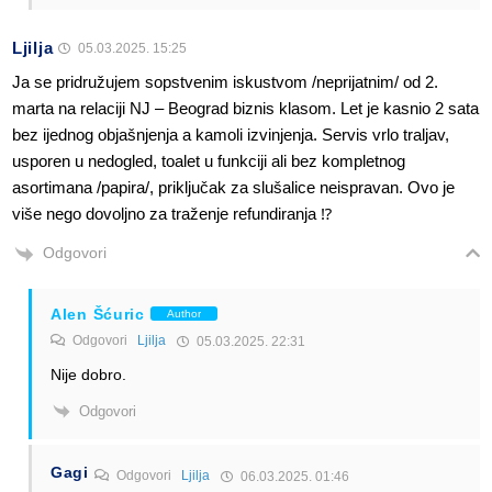
Ljilja
05.03.2025. 15:25
Ja se pridružujem sopstvenim iskustvom /neprijatnim/ od 2.
marta na relaciji NJ – Beograd biznis klasom. Let je kasnio 2 sata
bez ijednog objašnjenja a kamoli izvinjenja. Servis vrlo traljav,
usporen u nedogled, toalet u funkciji ali bez kompletnog
asortimana /papira/, priključak za slušalice neispravan. Ovo je
više nego dovoljno za traženje refundiranja ⁉️
Odgovori
Alen Šćuric
Author
Odgovori
Ljilja
05.03.2025. 22:31
Nije dobro.
Odgovori
Gagi
Odgovori
Ljilja
06.03.2025. 01:46