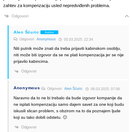
zahtev za kompenzaciju usled nepredviđenih problema.
Odgovori
Alen Šćuric
Author
Odgovori
Anonymous
05.03.2025. 22:34
Niti putnik može znati da treba prijaviti kabinskom osoblju,
niti može biti izgovor da se ne plati kompenzacija jer se nije
prijavilo kabincima.
Odgovori
Anonymous
Odgovori
Alen Šćuric
06.03.2025. 07:06
Naravno da to ne bi trebalo da bude izgovor kompanije da
ne isplati kompenzaciju samo dajem savet za one koji budu
iskusili slican problem, s obzirom na to da poznajem ljude
koji su tako dobili odstetu. 🙂
Odgovori