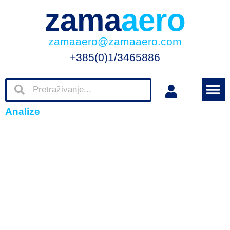
zama
aero
zamaaero@zamaaero.com
+385(0)1/3465886
Analize