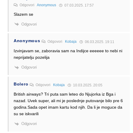
Odgovori
Anonymous
07.03.2025. 17:57
Slazem se
Odgovori
Anonymous
Odgovori
Kobaja
06.03.2025. 19:11
Izvinjavam se, zaboravia sam na Indijce eeeeee to nebi ni
neprijatelju pozelija
Odgovori
Bolero
Odgovori
Kobaja
10.03.2025. 20:05
British airways? Tri puta sam leteo do Njujorka iz Bga i
nazad. Uvek super, ali mi je poslednje putovanje bilo pre 6
godina.Sada opet imam kartu kod njih. Da li je moguce da
su se iskvarili
Odgovori