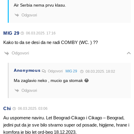
Air Serbia nema prvu klasu.
Odgovori
MIG 29
06.03.2025. 17:16
Kako to da se desi da ne radi COMBY (WC. ) ??
Odgovori
Anonymous
Odgovori
MIG 29
08.03.2025. 18:02
Ma zaglavio neko , mucio ga stomak 😂
Odgovori
Chi
06.03.2025. 03:06
Au uspomene naviru. Let Beograd-Cikago i Cikago – Beograd,
jedini put da je sve bilo stvarno super od posade, higijene, hrane i
komfora je bio let ord-beg 18.12.2023.