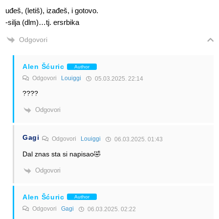
uđeš, (letiš), izađeš, i gotovo.
-silja (dlm)…tj. ersrbika
Odgovori
Alen Šćuric
Author
Odgovori
Louiggi
05.03.2025. 22:14
????
Odgovori
Gagi
Odgovori
Louiggi
06.03.2025. 01:43
Dal znas sta si napisao🤣
Odgovori
Alen Šćuric
Author
Odgovori
Gagi
06.03.2025. 02:22