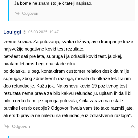
Ja bome ne znam što je čitatelj napisao.
Odgovori
Louiggi
05.03.2025. 19:47
vreme kovida. Za putovanja, svaka drżava, avio kompanije traže
najsvežije negativne kovid test rezultate.
pet-ŝest sati pre leta, supruga i ja odradili kovid test. ja okej,
hvatam let ams-beg, ona stade ćiku.
po dolasku, u beg, kontaktiram customer relation desk da mi je
supruga, zbog zdrastvenih razloga, morala da otkaže let. tražim
deo refundacije. Kažu jok. Na osnovu kovid-19 pozitivnog test
rezultata nema prava za bilo kakvu refundaciju. upitam ih da li bi
bilo u redu da mi je supruga putovala, širila zarazu na ostale
putnike i ersrb osoblje? Odgovor “hvala vam što tako razmišljate,
ali ersrb pravila ne naležu na refundacije iz zdrastvenih razloga”.
Odgovori