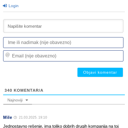
Login
I
ili
n
Em
(n
(n
ob
ob
340
KOMENTAR/A
Najnoviji
Mile
21.03.2025. 19:10
Jednostavno rešenje, ima toliko dobrih drugih kompanija na toj