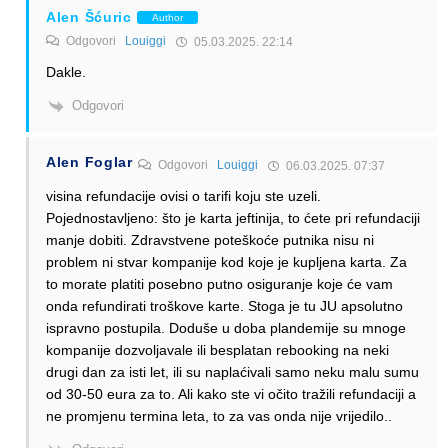
Alen Šćuric
Author
Odgovori
Louiggi
05.03.2025. 22:14
Dakle.
Odgovori
Alen Foglar
Odgovori
Louiggi
06.03.2025. 07:37
visina refundacije ovisi o tarifi koju ste uzeli.
Pojednostavljeno: što je karta jeftinija, to ćete pri refundaciji
manje dobiti. Zdravstvene poteškoće putnika nisu ni
problem ni stvar kompanije kod koje je kupljena karta. Za
to morate platiti posebno putno osiguranje koje će vam
onda refundirati troškove karte. Stoga je tu JU apsolutno
ispravno postupila. Doduše u doba plandemije su mnoge
kompanije dozvoljavale ili besplatan rebooking na neki
drugi dan za isti let, ili su naplaćivali samo neku malu sumu
od 30-50 eura za to. Ali kako ste vi očito tražili refundaciji a
ne promjenu termina leta, to za vas onda nije vrijedilo..