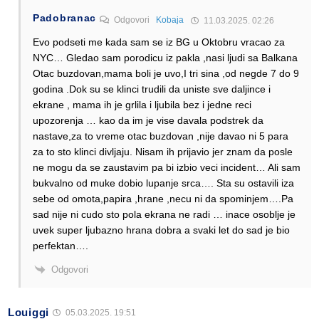
Padobranac
Odgovori
Kobaja
11.03.2025. 02:26
Evo podseti me kada sam se iz BG u Oktobru vracao za
NYC… Gledao sam porodicu iz pakla ,nasi ljudi sa Balkana
Otac buzdovan,mama boli je uvo,I tri sina ,od negde 7 do 9
godina .Dok su se klinci trudili da uniste sve daljince i
ekrane , mama ih je grlila i ljubila bez i jedne reci
upozorenja … kao da im je vise davala podstrek da
nastave,za to vreme otac buzdovan ,nije davao ni 5 para
za to sto klinci divljaju. Nisam ih prijavio jer znam da posle
ne mogu da se zaustavim pa bi izbio veci incident… Ali sam
bukvalno od muke dobio lupanje srca…. Sta su ostavili iza
sebe od omota,papira ,hrane ,necu ni da spominjem….Pa
sad nije ni cudo sto pola ekrana ne radi … inace osoblje je
uvek super ljubazno hrana dobra a svaki let do sad je bio
perfektan….
Odgovori
Louiggi
05.03.2025. 19:51