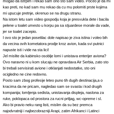
mogao da istrpim i rekao sam ono sto sam video. Poceo je da mi
kao preti, no kad sam mu rekao da cu mu polomiti prste kojima
mi upucuje pretnje, okrenuo se na drugu stranu.
Na istom letu sam video gospodju koja je presvukla dete i bacila
pelene u toalet umesto u korpu pa sa stjuardese morale da vade,
jer se toalet zacepio.
I ovo sto je jedan posetilac dole napisao je ziva istina i voleo bih
da vecina ovih kometatora prodje kroz avion, kada svi putnici
napuste isti i vide na sta lici!
Jel mislite da kabinsko osoblje lomi i unistava enterijer aviona?
Ovo naravno ni u kom slucaju ne opravdava Air Serbia, zato sto
bi trebali servisirati avione i otklanjati nedostatke, sto oni
ocigledno ne cine redovno.
Posto sam zbog profesije leteo puno tih dugih destinacija,a o
kracima da ne pricam, nagledao sam se svasta i kod drugih
kompanija; lomljenja sedista, unistavanja displeja, naslona za
ruke, poklopaca od prostora za rucni prtljag, wc-opreme i sl.
Ako bi pravio neku rang listi, mislim da su bez premca
najodvratniji i najbezobrazniji Arapi, zatim Afrikanci i Latinci