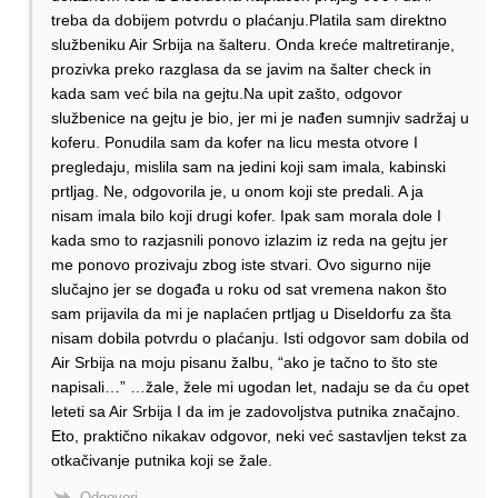
treba da dobijem potvrdu o plaćanju.Platila sam direktno
službeniku Air Srbija na šalteru. Onda kreće maltretiranje,
prozivka preko razglasa da se javim na šalter check in
kada sam već bila na gejtu.Na upit zašto, odgovor
službenice na gejtu je bio, jer mi je nađen sumnjiv sadržaj u
koferu. Ponudila sam da kofer na licu mesta otvore I
pregledaju, mislila sam na jedini koji sam imala, kabinski
prtljag. Ne, odgovorila je, u onom koji ste predali. A ja
nisam imala bilo koji drugi kofer. Ipak sam morala dole I
kada smo to razjasnili ponovo izlazim iz reda na gejtu jer
me ponovo prozivaju zbog iste stvari. Ovo sigurno nije
slučajno jer se događa u roku od sat vremena nakon što
sam prijavila da mi je naplaćen prtljag u Diseldorfu za šta
nisam dobila potvrdu o plaćanju. Isti odgovor sam dobila od
Air Srbija na moju pisanu žalbu, “ako je tačno to što ste
napisali…” …žale, žele mi ugodan let, nadaju se da ću opet
leteti sa Air Srbija I da im je zadovoljstva putnika značajno.
Eto, praktično nikakav odgovor, neki već sastavljen tekst za
otkačivanje putnika koji se žale.
Odgovori