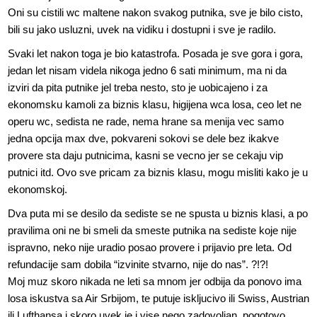
Oni su cistili wc maltene nakon svakog putnika, sve je bilo cisto,
bili su jako usluzni, uvek na vidiku i dostupni i sve je radilo.
Svaki let nakon toga je bio katastrofa. Posada je sve gora i gora,
jedan let nisam videla nikoga jedno 6 sati minimum, ma ni da
izviri da pita putnike jel treba nesto, sto je uobicajeno i za
ekonomsku kamoli za biznis klasu, higijena wca losa, ceo let ne
operu wc, sedista ne rade, nema hrane sa menija vec samo
jedna opcija max dve, pokvareni sokovi se dele bez ikakve
provere sta daju putnicima, kasni se vecno jer se cekaju vip
putnici itd. Ovo sve pricam za biznis klasu, mogu misliti kako je u
ekonomskoj.
Dva puta mi se desilo da sediste se ne spusta u biznis klasi, a po
pravilima oni ne bi smeli da smeste putnika na sediste koje nije
ispravno, neko nije uradio posao provere i prijavio pre leta. Od
refundacije sam dobila “izvinite stvarno, nije do nas”. ?!?!
Moj muz skoro nikada ne leti sa mnom jer odbija da ponovo ima
losa iskustva sa Air Srbijom, te putuje iskljucivo ili Swiss, Austrian
ili Lufthansa i skoro uvek je i vise nego zadovoljan, pogotovo