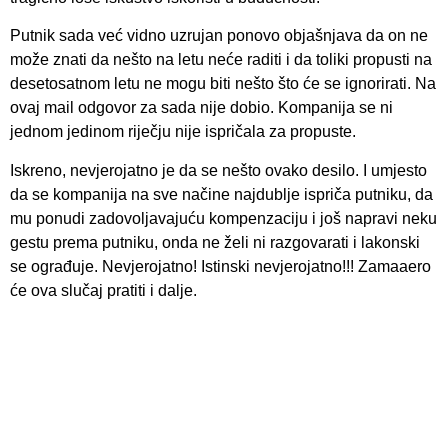
Putnik sada već vidno uzrujan ponovo objašnjava da on ne
može znati da nešto na letu neće raditi i da toliki propusti na
desetosatnom letu ne mogu biti nešto što će se ignorirati. Na
ovaj mail odgovor za sada nije dobio. Kompanija se ni
jednom jedinom riječju nije ispričala za propuste.
Iskreno, nevjerojatno je da se nešto ovako desilo. I umjesto
da se kompanija na sve načine najdublje ispriča putniku, da
mu ponudi zadovoljavajuću kompenzaciju i još napravi neku
gestu prema putniku, onda ne želi ni razgovarati i lakonski
se ograđuje. Nevjerojatno! Istinski nevjerojatno!!! Zamaaero
će ova slučaj pratiti i dalje.