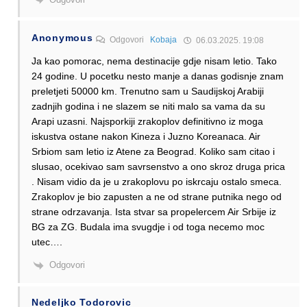
Anonymous
Odgovori
Kobaja
06.03.2025. 19:08
Ja kao pomorac, nema destinacije gdje nisam letio. Tako
24 godine. U pocetku nesto manje a danas godisnje znam
preletjeti 50000 km. Trenutno sam u Saudijskoj Arabiji
zadnjih godina i ne slazem se niti malo sa vama da su
Arapi uzasni. Najsporkiji zrakoplov definitivno iz moga
iskustva ostane nakon Kineza i Juzno Koreanaca. Air
Srbiom sam letio iz Atene za Beograd. Koliko sam citao i
slusao, ocekivao sam savrsenstvo a ono skroz druga prica
. Nisam vidio da je u zrakoplovu po iskrcaju ostalo smeca.
Zrakoplov je bio zapusten a ne od strane putnika nego od
strane odrzavanja. Ista stvar sa propelercem Air Srbije iz
BG za ZG. Budala ima svugdje i od toga necemo moc
utec….
Odgovori
Nedeljko Todorovic