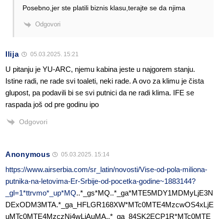
Posebno,jer ste platili biznis klasu,terajte se da njima
Odgovori
Ilija
05.03.2025. 15:21
U pitanju je YU-ARC, njemu kabina jeste u najgorem stanju.
Istine radi, ne rade svi toaleti, neki rade. A ovo za klimu je čista
glupost, pa podavili bi se svi putnici da ne radi klima. IFE se
raspada još od pre godinu ipo
Odgovori
Anonymous
05.03.2025. 15:14
https://www.airserbia.com/sr_latin/novosti/Vise-od-pola-miliona-
putnika-na-letovima-Er-Srbije-od-pocetka-godine~1883144?
_gl=1*ttrvmo*_up*MQ
..*_gs*MQ..*_ga*MTE5MDY1MDMyLjE3N
DExODM3MTA.*_ga_HFLGR168XW*MTc0MTE4MzcwOS4xLjE
uMTc0MTE4MzczNi4wLjAuMA..*_ga_84SK2ECP1R*MTc0MTE