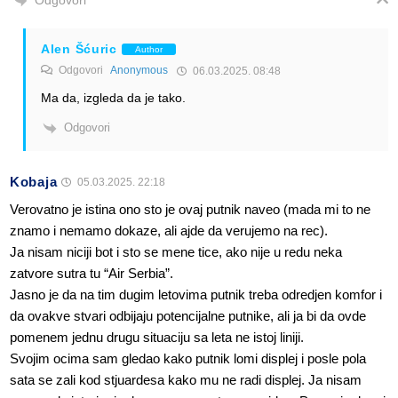
Odgovori
Alen Šćuric
Author
Odgovori
Anonymous
06.03.2025. 08:48
Ma da, izgleda da je tako.
Odgovori
Kobaja
05.03.2025. 22:18
Verovatno je istina ono sto je ovaj putnik naveo (mada mi to ne
znamo i nemamo dokaze, ali ajde da verujemo na rec).
Ja nisam niciji bot i sto se mene tice, ako nije u redu neka
zatvore sutra tu “Air Serbia”.
Jasno je da na tim dugim letovima putnik treba odredjen komfor i
da ovakve stvari odbijaju potencijalne putnike, ali ja bi da ovde
pomenem jednu drugu situaciju sa leta ne istoj liniji.
Svojim ocima sam gledao kako putnik lomi displej i posle pola
sata se zali kod stjuardesa kako mu ne radi displej. Ja nisam