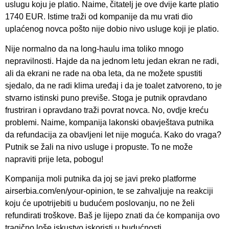
uslugu koju je platio. Naime, čitatelj je ove dvije karte platio
1740 EUR. Istime traži od kompanije da mu vrati dio
uplaćenog novca pošto nije dobio nivo usluge koji je platio.
Nije normalno da na long-haulu ima toliko mnogo
nepravilnosti. Hajde da na jednom letu jedan ekran ne radi,
ali da ekrani ne rade na oba leta, da ne možete spustiti
sjedalo, da ne radi klima uređaj i da je toalet zatvoreno, to je
stvarno istinski puno previše. Stoga je putnik opravdano
frustriran i opravdano traži povrat novca. No, ovdje kreću
problemi. Naime, kompanija lakonski obavještava putnika
da refundacija za obavljeni let nije moguća. Kako do vraga?
Putnik se žali na nivo usluge i propuste. To ne može
napraviti prije leta, pobogu!
Kompanija moli putnika da joj se javi preko platforme
airserbia.com/en/your-opinion, te se zahvaljuje na reakciji
koju će upotrijebiti u budućem poslovanju, no ne želi
refundirati troškove. Baš je lijepo znati da će kompanija ovo
tragično loše iskustvo iskoristi u budućnosti.