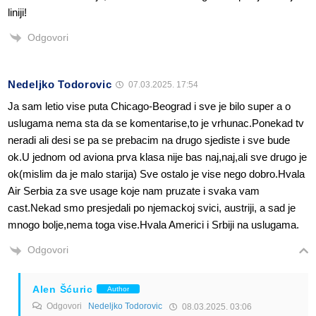
liniji!
Odgovori
Nedeljko Todorovic
07.03.2025. 17:54
Ja sam letio vise puta Chicago-Beograd i sve je bilo super a o
uslugama nema sta da se komentarise,to je vrhunac.Ponekad tv
neradi ali desi se pa se prebacim na drugo sjediste i sve bude
ok.U jednom od aviona prva klasa nije bas naj,naj,ali sve drugo je
ok(mislim da je malo starija) Sve ostalo je vise nego dobro.Hvala
Air Serbia za sve usage koje nam pruzate i svaka vam
cast.Nekad smo presjedali po njemackoj svici, austriji, a sad je
mnogo bolje,nema toga vise.Hvala Americi i Srbiji na uslugama.
Odgovori
Alen Šćuric
Author
Odgovori
Nedeljko Todorovic
08.03.2025. 03:06