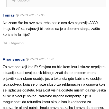
Odgovori
Tomas
05.03.2025. 19:30
Ne znam što im sve ovo treba posle ova dva najnovija A330,
imaju ih viška, najnoviji bi trebalo da je u dobrom stanju, zašto
koriste te krntije?
Odgovori
Anonymous
05.03.2025. 16:44
Za sve one koji lete Er Srbijom na bilo kom letu i iskuse neprijatnu
situaciju kao i ovaj putnik bitno je znati da se problem mora
prijaviti kabinskom osoblju jos u toku leta gde kabinsko osoblje
izda potvrdu koja se prilaze sluzbi za reklamacije na osnovu koje
se isplacuje odsteta. Nazalost visina odstete mislim da nije velika
ali se isplacuje novac. Naravno nijedna kompanije nije u
mogućnosti da refundira kartu ako je ista iskoriscena za
putovanje ali svi putnici imaju prava na zalbu i prava da podnesu