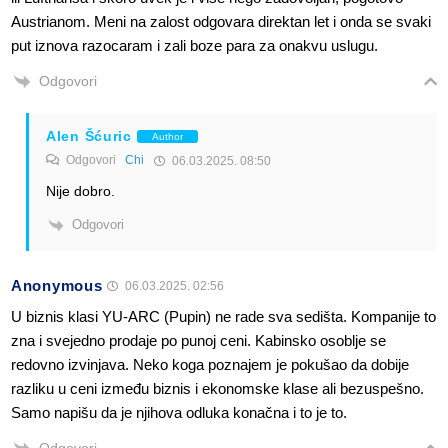
Austrianom. Meni na zalost odgovara direktan let i onda se svaki
put iznova razocaram i zali boze para za onakvu uslugu.
Odgovori
Alen Šćuric
Author
Odgovori
Chi
06.03.2025. 08:50
Nije dobro.
Odgovori
Anonymous
06.03.2025. 02:56
U biznis klasi YU-ARC (Pupin) ne rade sva sedišta. Kompanije to
zna i svejedno prodaje po punoj ceni. Kabinsko osoblje se
redovno izvinjava. Neko koga poznajem je pokušao da dobije
razliku u ceni između biznis i ekonomske klase ali bezuspešno.
Samo napišu da je njihova odluka konačna i to je to.