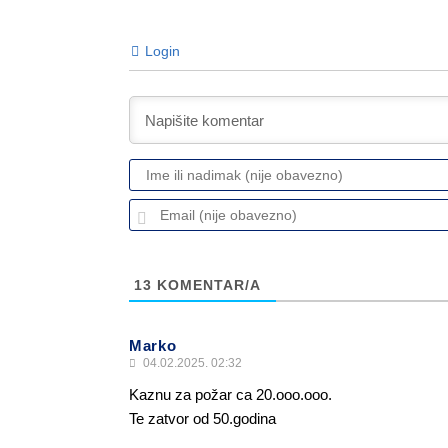
Login
13
KOMENTAR/A
Marko
04.02.2025. 02:32
Kaznu za požar ca 20.ooo.ooo.
Te zatvor od 50.godina