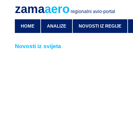
zama
aero
regionalni avio-portal
HOME
ANALIZE
NOVOSTI IZ REGIJE
Novosti iz svijeta