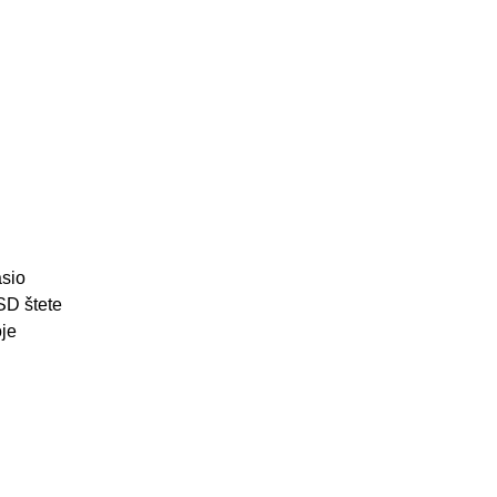
sio
SD štete
oje