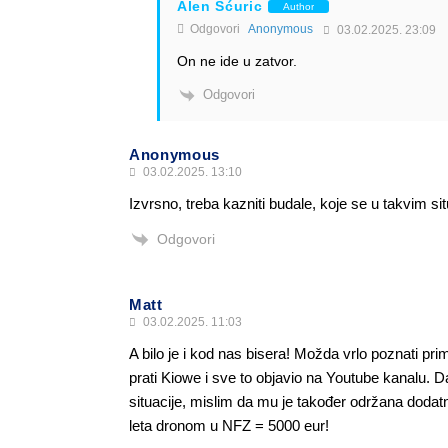
Alen Šćuric
Author
Odgovori
Anonymous
03.02.2025. 23:09
On ne ide u zatvor.
Odgovori
Anonymous
03.02.2025. 13:10
Izvrsno, treba kazniti budale, koje se u takvim 
Odgovori
Matt
03.02.2025. 11:03
A bilo je i kod nas bisera! Možda vrlo poznati pr
prati Kiowe i sve to objavio na Youtube kanalu. 
situacije, mislim da mu je također održana dod
leta dronom u NFZ = 5000 eur!