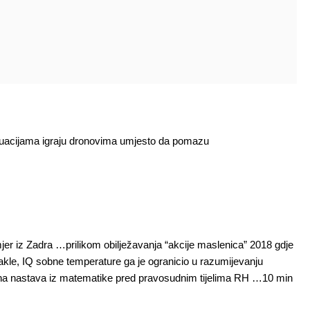
situacijama igraju dronovima umjesto da pomazu
imjer iz Zadra …prilikom obilježavanja “akcije maslenica” 2018 gdje
Dakle, IQ sobne temperature ga je ogranicio u razumijevanju
atna nastava iz matematike pred pravosudnim tijelima RH …10 min