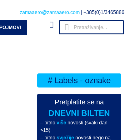
zamaaero@zamaaero.com
| +385(0)1/3465886
 POJMOVI
# Labels - oznake
Pretplatite se na
DNEVNI BILTEN
– bitno
više
novosti (svaki dan
>15)
– bitno
svježije
novosti nego na