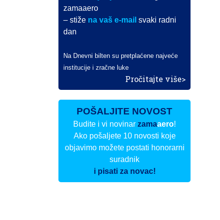
zamaaero
– stiže
na vaš e-mail
svaki radni
dan
Na Dnevni bilten su pretplaćene najveće
institucije i zračne luke
Pročitajte više>
POŠALJITE NOVOST
Budite i vi novinar
zama
aero
!
Ako pošaljete 10 novosti koje
objavimo možete postati honorarni
suradnik
i pisati za novac!