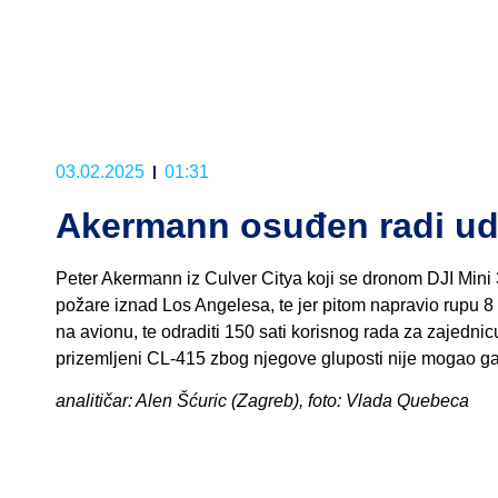
03.02.2025
01:31
Akermann osuđen radi ud
Peter Akermann iz Culver Citya koji se dronom DJI Mini
požare iznad Los Angelesa, te jer pitom napravio rupu 
na avionu, te odraditi 150 sati korisnog rada za zajednic
prizemljeni CL-415 zbog njegove gluposti nije mogao gas
analitičar: Alen Šćuric (Zagreb), foto: Vlada Quebeca