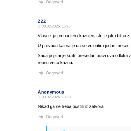
Odgovori
ZZZ
03.02.2025. 16:15
Vlasnik je pronadjen i kaznjen, sto je jako bitno z
U prevodu kazna je da se volontira jedan mesec (v
Sada je pitanje koliki presedan pravi ova odluka 
rebnu vecu kaznu.
Odgovori
Anonymous
03.02.2025. 13:33
Nikad ga ne treba pustiti iz zatvora
Odgovori