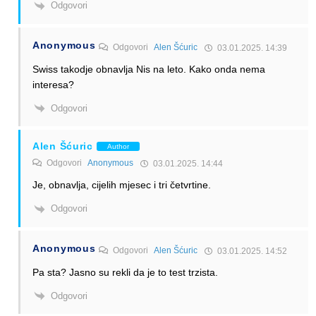
Odgovori
Anonymous
Odgovori
Alen Šćuric
03.01.2025. 14:39
Swiss takodje obnavlja Nis na leto. Kako onda nema
interesa?
Odgovori
Alen Šćuric
Author
Odgovori
Anonymous
03.01.2025. 14:44
Je, obnavlja, cijelih mjesec i tri četvrtine.
Odgovori
Anonymous
Odgovori
Alen Šćuric
03.01.2025. 14:52
Pa sta? Jasno su rekli da je to test trzista.
Odgovori