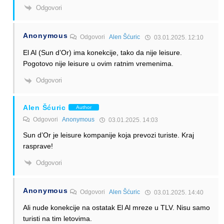
Odgovori
Anonymous
Odgovori
Alen Šćuric
03.01.2025. 12:10
El Al (Sun d’Or) ima konekcije, tako da nije leisure.
Pogotovo nije leisure u ovim ratnim vremenima.
Odgovori
Alen Šćuric
Author
Odgovori
Anonymous
03.01.2025. 14:03
Sun d’Or je leisure kompanije koja prevozi turiste. Kraj
rasprave!
Odgovori
Anonymous
Odgovori
Alen Šćuric
03.01.2025. 14:40
Ali nude konekcije na ostatak El Al mreze u TLV. Nisu samo
turisti na tim letovima.