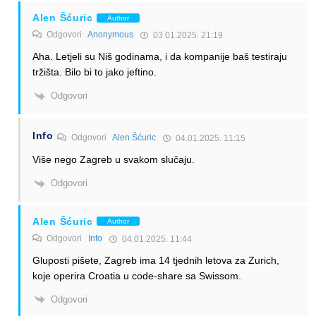
Alen Šćuric
Author
Odgovori
Anonymous
03.01.2025. 21:19
Aha. Letjeli su Niš godinama, i da kompanije baš testiraju
tržišta. Bilo bi to jako jeftino.
Odgovori
Info
Odgovori
Alen Šćuric
04.01.2025. 11:15
Više nego Zagreb u svakom slučaju.
Odgovori
Alen Šćuric
Author
Odgovori
Info
04.01.2025. 11:44
Gluposti pišete, Zagreb ima 14 tjednih letova za Zurich,
koje operira Croatia u code-share sa Swissom.
Odgovori