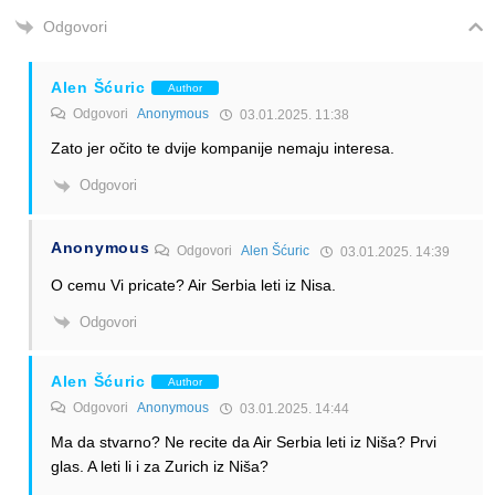
Odgovori
Alen Šćuric
Author
Odgovori
Anonymous
03.01.2025. 11:38
Zato jer očito te dvije kompanije nemaju interesa.
Odgovori
Anonymous
Odgovori
Alen Šćuric
03.01.2025. 14:39
O cemu Vi pricate? Air Serbia leti iz Nisa.
Odgovori
Alen Šćuric
Author
Odgovori
Anonymous
03.01.2025. 14:44
Ma da stvarno? Ne recite da Air Serbia leti iz Niša? Prvi
glas. A leti li i za Zurich iz Niša?