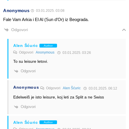
Anonymous
03.01.2025. 03:08
Fale Vam Arkia i El Al (Sun d’Or) iz Beograda.
Odgovori
Alen Šćuric
Author
Odgovori
Anonymous
03.01.2025. 03:26
To su leisure letovi.
Odgovori
Anonymous
Odgovori
Alen Šćuric
03.01.2025. 06:12
Edelweiß je isto leisure, koj leti za Split a ne Swiss
Odgovori
Alen Šćuric
Author