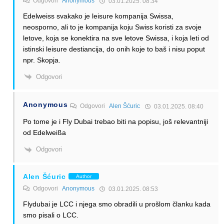
Odgovori
Anonymous
03.01.2025. 08:34
Edelweiss svakako je leisure kompanija Swissa,
neosporno, ali to je kompanija koju Swiss koristi za svoje
letove, koja se konektira na sve letove Swissa, i koja leti od
istinski leisure destiancija, do onih koje to baš i nisu poput
npr. Skopja.
Odgovori
Anonymous
Odgovori
Alen Šćuric
03.01.2025. 08:40
Po tome je i Fly Dubai trebao biti na popisu, još relevantniji
od Edelweißa
Odgovori
Alen Šćuric
Author
Odgovori
Anonymous
03.01.2025. 08:53
Flydubai je LCC i njega smo obradili u prošlom članku kada
smo pisali o LCC.