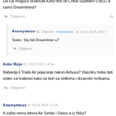
Da li je moguće očekivati A350-900 od China Southern u BEG ili
samo Dreamlinera?
Odgovori
Anonymous
Odgovori
Anonymous
04.01.2025. 00:17
Tesko. Sta fali Dreamliner-u?
Odgovori
Ante Roje
03.01.2025. 14:54
Nabavlja li Trade Air pojacanje nakon Airbusa? Vlasniku treba dati
orden za hrabrost kako se bori sa velikima i drzavnim tvrtkama.
Odgovori
Anonymous
03.01.2025. 11:28
A zašto nema letova Air Serbie i Swiss-a iz Niša?