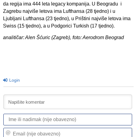
da regija ima 444 leta legacy kompanija. U Beogradu i
Zagrebu najviše letova ima Lufthansa (28 tjedno) i u
Ljubljani Lufthansa (23 tjedno), u Prištini najviše letova ima
Swiss (15 tjedno), a u Podgorici Turkish (17 tjedno).
analitičar: Alen Šćuric (Zagreb), foto: Aerodrom Beograd
Login
I
ili
n
Em
(n
(n