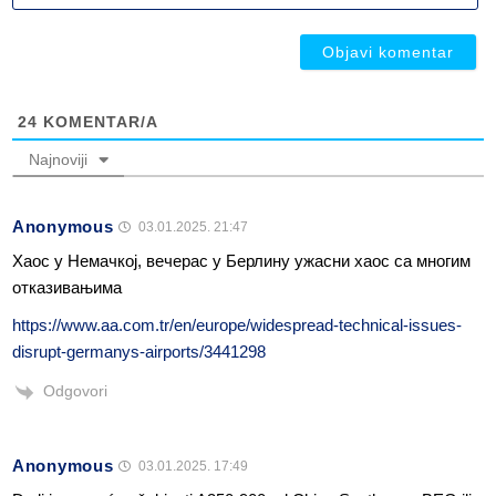
ob
ob
24
KOMENTAR/A
Najnoviji
Anonymous
03.01.2025. 21:47
Хаос у Немачкој, вечерас у Берлину ужасни хаос са многим
отказивањима
https://www.aa.com.tr/en/europe/widespread-technical-issues-
disrupt-germanys-airports/3441298
Odgovori
Anonymous
03.01.2025. 17:49