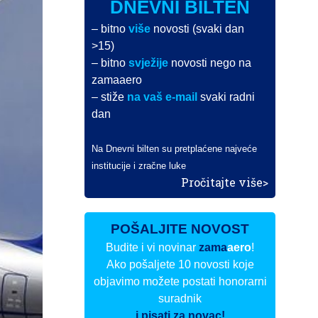
DNEVNI BILTEN
– bitno
više
novosti (svaki dan
>15)
– bitno
svježije
novosti nego na
zamaaero
– stiže
na vaš e-mail
svaki radni
dan
Na Dnevni bilten su pretplaćene najveće
institucije i zračne luke
Pročitajte više>
POŠALJITE NOVOST
Budite i vi novinar
zama
aero
!
Ako pošaljete 10 novosti koje
objavimo možete postati honorarni
suradnik
i pisati za novac!