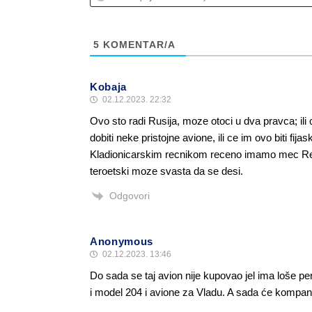
5
KOMENTAR/A
Kobaja
02.12.2023. 22:32
Ovo sto radi Rusija, moze otoci u dva pravca; il
dobiti neke pristojne avione, ili ce im ovo biti fijas
Kladionicarskim recnikom receno imamo mec Real
teroetski moze svasta da se desi.
Odgovori
Anonymous
02.12.2023. 13:46
Do sada se taj avion nije kupovao jel ima loše p
i model 204 i avione za Vladu. A sada će kompani