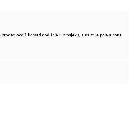
e prodao oko 1 komad godišnje u prosjeku, a uz to je pola aviona
o. Čudim se da nisu umirovili Tu-214 i povećali proizvodnju MC-21.