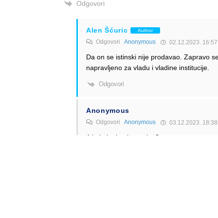
Odgovori
Alen Šćuric
Author
Odgovori
Anonymous
02.12.2023. 16:57
Da on se istinski nije prodavao. Zapravo s
napravljeno za vladu i vladine institucije.
Odgovori
Anonymous
Odgovori
Anonymous
03.12.2023. 18:38
A koja im je alternativa?
Odgovori
Alen Šćuric
Author
Odgovori
Anonymous
04.12.2023. 02:37
Nažalost nemaju je. A to je istinski žalosn