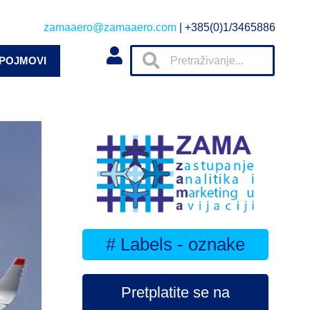
zamaaero@zamaaero.com
| +385(0)1/3465886
 POJMOVI
# Labels - oznake
Pretplatite se na