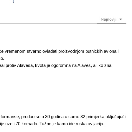
(nije
obavezno)
obavezno)
Najnoviji
i ce vremenom stvarno ovladati proizvodnjom putnickih aviona i
ko.
 protiv Alavesa, kvota je ogoromna na Alaves, ali ko zna,
erformanse, prodao se u 30 godina u samo 32 primjerka uključujući
je uzeti 70 komada. Tužno je kamo ide ruska avijacija.