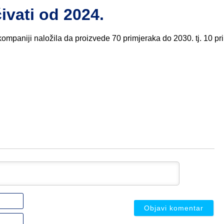
ivati od 2024.
kompaniji naložila da proizvede 70 primjeraka do 2030. tj. 10 pr
Ime
ili
nadimak
Email
(nije