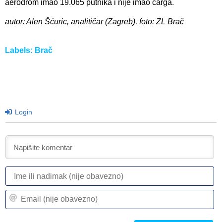
aerodrom imao 19.065 putnika i nije imao carga.
autor: Alen Šćuric, analitičar (Zagreb), foto: ZL Brač
Labels:
Brač
Login
I
ili
n
Em
(n
(n
ob
ob