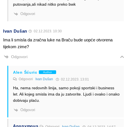
putovanja,ali nikad nitko preko bwk
Odgovori
Ivan Dušan
02.12.2023. 10:30
Ima li smisla da zračna luke na Braču bude uopće otvorena
tijekom zime?
Odgovori
Alen Šćuric
Author
Odgovori
Ivan Dušan
02.12.2023. 13:01
Ha, nema redovnih linija, samo pokoji sportski i business
let. Ali kojeg smisla ima da ju zatvorite. Ljudi i ovako i onako
dobivaju plaću.
Odgovori
Anonymous
Odgovori
Ivan Dušan
04.12.2023. 14:57