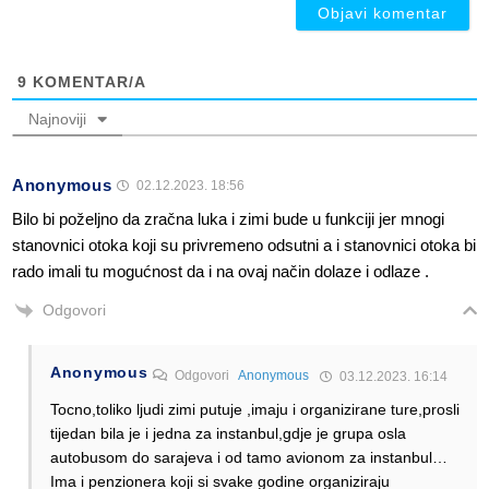
9
KOMENTAR/A
Najnoviji
Anonymous
02.12.2023. 18:56
Bilo bi poželjno da zračna luka i zimi bude u funkciji jer mnogi
stanovnici otoka koji su privremeno odsutni a i stanovnici otoka bi
rado imali tu mogućnost da i na ovaj način dolaze i odlaze .
Odgovori
Anonymous
Odgovori
Anonymous
03.12.2023. 16:14
Tocno,toliko ljudi zimi putuje ,imaju i organizirane ture,prosli
tijedan bila je i jedna za instanbul,gdje je grupa osla
autobusom do sarajeva i od tamo avionom za instanbul…
Ima i penzionera koji si svake godine organiziraju