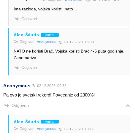
Ima razloga, vojska koristi, nato…
Odgovori
Alen Šćuric
Author
Odgovori
Anonymous
04.12.2023. 15:08
NATO ne koristi Brač. Vojska koristi Brač 4-5 puta godišnje.
Zanemarivo.
Odgovori
Anonymous
02.12.2023. 09:38
Pa ovo je svetski rekord! Povecanje od 2300%!
Odgovori
Alen Šćuric
Author
Odgovori
Anonymous
02.12.2023. 13:17