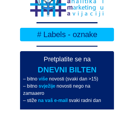
# Labels - oznake
Pretplatite se na
DNEVNI BILTEN
– bitno
više
novosti (svaki dan >15)
– bitno
svježije
novosti nego na
zamaaero
– stiže
na vaš e-mail
svaki radni dan
Na Dnevni bilten su pretplaćene najveće institucije
i zračne luke
Pročitajte više>