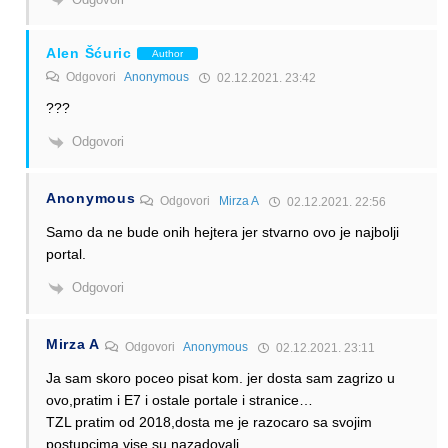
Alen Šćuric
Author
Odgovori
Anonymous
02.12.2021. 23:42
???
Odgovori
Anonymous
Odgovori
Mirza A
02.12.2021. 22:56
Samo da ne bude onih hejtera jer stvarno ovo je najbolji
portal.
Odgovori
Mirza A
Odgovori
Anonymous
02.12.2021. 23:11
Ja sam skoro poceo pisat kom. jer dosta sam zagrizo u
ovo,pratim i E7 i ostale portale i stranice…
TZL pratim od 2018,dosta me je razocaro sa svojim
postupcima,vise su nazadovali.