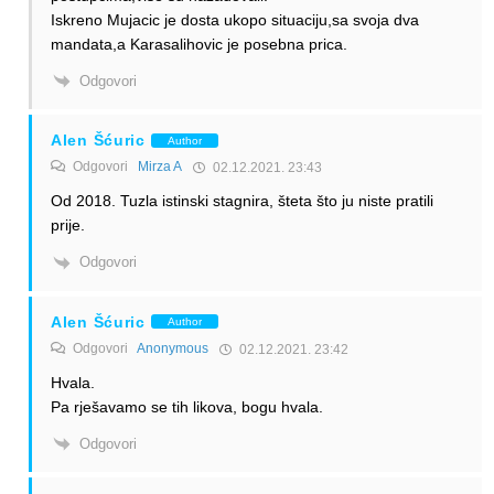
Iskreno Mujacic je dosta ukopo situaciju,sa svoja dva
mandata,a Karasalihovic je posebna prica.
Odgovori
Alen Šćuric
Author
Odgovori
Mirza A
02.12.2021. 23:43
Od 2018. Tuzla istinski stagnira, šteta što ju niste pratili
prije.
Odgovori
Alen Šćuric
Author
Odgovori
Anonymous
02.12.2021. 23:42
Hvala.
Pa rješavamo se tih likova, bogu hvala.
Odgovori