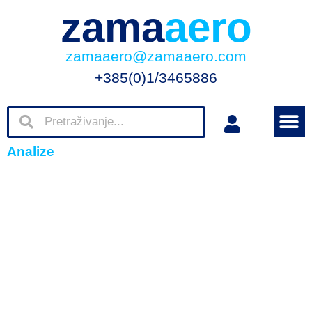
zama
aero
zamaaero@zamaaero.com
+385(0)1/3465886
Analize