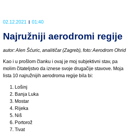
02.12.2021
01:40
Najružniji aerodromi regije
autor: Alen Šćuric, analitičar (Zagreb), foto: Aerodrom Ohrid
Kao i u prošlom članku i ovaj je moj subjektivni stav, pa
molim čitateljstvo da iznese svoje drugačije stavove. Moja
lista 10 najružnijih aerodroma regije bila bi:
Lošinj
Banja Luka
Mostar
Rijeka
Niš
Portorož
Tivat