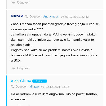
Odgovori
Mirza A
Odgovori
Anonymous
02.12.2021. 22:42
Znas li mozda tacan pocetak gradnje treceg gejta ili kad se
zavrsavaju radovi???
Ja koliko sam upucen da je MAT u velkim dugovima,tako
da nisam neki optimista za nove avio kompanija valja to
nekako platit…
Pogotov sad kako su ovi problemi nastali oko Covida,a
letove za MXP ce radit avioni iz njegove baze,kao sto cine
u BNX.
Odgovori
Alen Šćuric
Author
Odgovori
Mirza A
02.12.2021. 23:22
Da aerodrom je u velikim dugovima. Dio će pokriti Kanton,
ali ne sve.