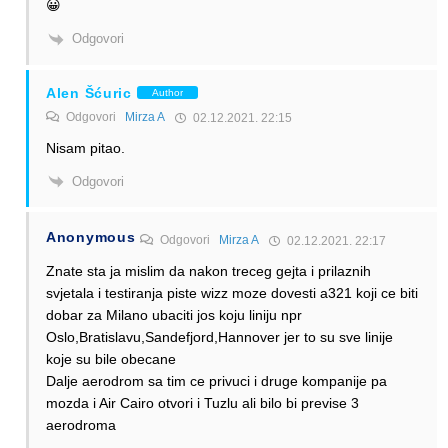
😀
Odgovori
Alen Šćuric
Author
Odgovori
Mirza A
02.12.2021. 22:15
Nisam pitao.
Odgovori
Anonymous
Odgovori
Mirza A
02.12.2021. 22:17
Znate sta ja mislim da nakon treceg gejta i prilaznih
svjetala i testiranja piste wizz moze dovesti a321 koji ce biti
dobar za Milano ubaciti jos koju liniju npr
Oslo,Bratislavu,Sandefjord,Hannover jer to su sve linije
koje su bile obecane
Dalje aerodrom sa tim ce privuci i druge kompanije pa
mozda i Air Cairo otvori i Tuzlu ali bilo bi previse 3
aerodroma