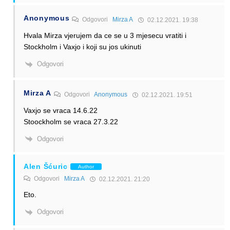
Anonymous
Odgovori
Mirza A
02.12.2021. 19:38
Hvala Mirza vjerujem da ce se u 3 mjesecu vratiti i
Stockholm i Vaxjo i koji su jos ukinuti
Odgovori
Mirza A
Odgovori
Anonymous
02.12.2021. 19:51
Vaxjo se vraca 14.6.22
Stoockholm se vraca 27.3.22
Odgovori
Alen Šćuric
Author
Odgovori
Mirza A
02.12.2021. 21:20
Eto.
Odgovori