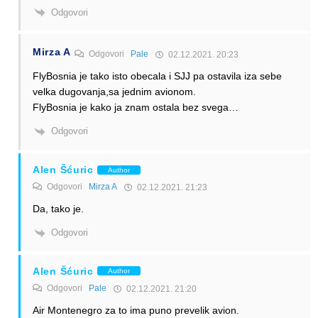
Odgovori
Mirza A
Odgovori
Pale
02.12.2021. 20:23
FlyBosnia je tako isto obecala i SJJ pa ostavila iza sebe
velka dugovanja,sa jednim avionom.
FlyBosnia je kako ja znam ostala bez svega…
Odgovori
Alen Šćuric
Author
Odgovori
Mirza A
02.12.2021. 21:23
Da, tako je.
Odgovori
Alen Šćuric
Author
Odgovori
Pale
02.12.2021. 21:20
Air Montenegro za to ima puno prevelik avion.