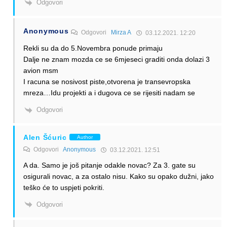
Odgovori
Anonymous
Odgovori
Mirza A
03.12.2021. 12:20
Rekli su da do 5.Novembra ponude primaju
Dalje ne znam mozda ce se 6mjeseci graditi onda dolazi 3
avion msm
I racuna se nosivost piste,otvorena je transevropska
mreza…Idu projekti a i dugova ce se rijesiti nadam se
Odgovori
Alen Šćuric
Author
Odgovori
Anonymous
03.12.2021. 12:51
A da. Samo je još pitanje odakle novac? Za 3. gate su
osigurali novac, a za ostalo nisu. Kako su opako dužni, jako
teško će to uspjeti pokriti.
Odgovori