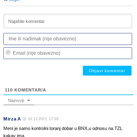
I
ili
n
Em
(n
(n
ob
ob
110
KOMENTAR/A
Najnoviji
Mirza A
02.12.2021. 17:39
Meni je samo kontrolni toranj dobar u BNX,u odnosu na TZL
kakav ima.