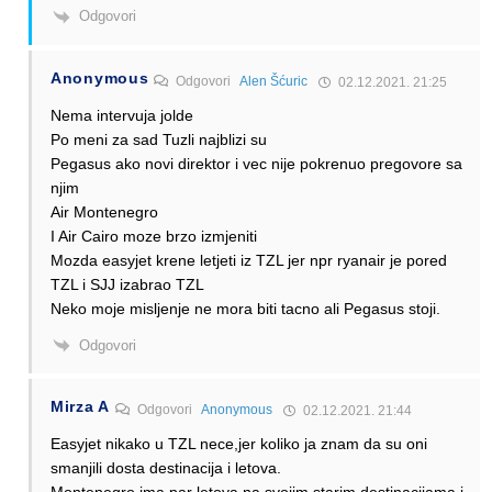
Odgovori
Anonymous
Odgovori
Alen Šćuric
02.12.2021. 21:25
Nema intervuja jolde
Po meni za sad Tuzli najblizi su
Pegasus ako novi direktor i vec nije pokrenuo pregovore sa
njim
Air Montenegro
I Air Cairo moze brzo izmjeniti
Mozda easyjet krene letjeti iz TZL jer npr ryanair je pored
TZL i SJJ izabrao TZL
Neko moje misljenje ne mora biti tacno ali Pegasus stoji.
Odgovori
Mirza A
Odgovori
Anonymous
02.12.2021. 21:44
Easyjet nikako u TZL nece,jer koliko ja znam da su oni
smanjili dosta destinacija i letova.