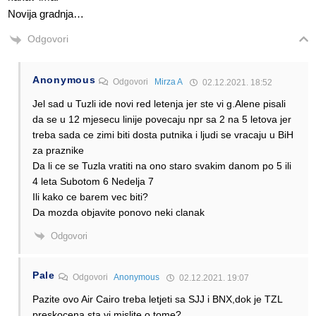
Novija gradnja…
Odgovori
Anonymous
Odgovori
Mirza A
02.12.2021. 18:52
Jel sad u Tuzli ide novi red letenja jer ste vi g.Alene pisali
da se u 12 mjesecu linije povecaju npr sa 2 na 5 letova jer
treba sada ce zimi biti dosta putnika i ljudi se vracaju u BiH
za praznike
Da li ce se Tuzla vratiti na ono staro svakim danom po 5 ili
4 leta Subotom 6 Nedelja 7
Ili kako ce barem vec biti?
Da mozda objavite ponovo neki clanak
Odgovori
Pale
Odgovori
Anonymous
02.12.2021. 19:07
Pazite ovo Air Cairo treba letjeti sa SJJ i BNX,dok je TZL
preskocena sta vi mislite o tome?