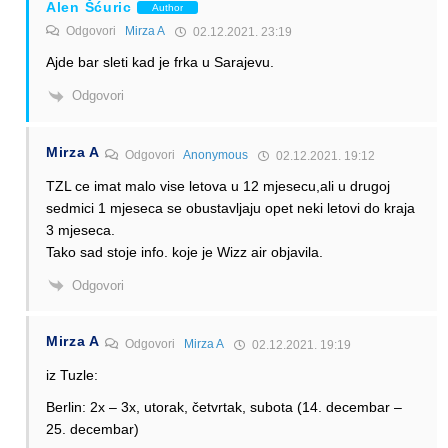
Alen Šćuric
Author
Odgovori
Mirza A
02.12.2021. 23:19
Ajde bar sleti kad je frka u Sarajevu.
Odgovori
Mirza A
Odgovori
Anonymous
02.12.2021. 19:12
TZL ce imat malo vise letova u 12 mjesecu,ali u drugoj
sedmici 1 mjeseca se obustavljaju opet neki letovi do kraja
3 mjeseca.
Tako sad stoje info. koje je Wizz air objavila.
Odgovori
Mirza A
Odgovori
Mirza A
02.12.2021. 19:19
iz Tuzle:
Berlin: 2x – 3x, utorak, četvrtak, subota (14. decembar –
25. decembar)