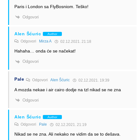
Paris i London sa FlyBosniom. Teško!
Odgovori
Alen Šćuric
Author
Odgovori
Mirza A
02.12.2021. 21:18
Hahaha… onda će se načekat!
Odgovori
Pale
Odgovori
Alen Šćuric
02.12.2021. 19:39
A mozda nekae i air cairo dodje na tzl nikad se ne zna
Odgovori
Alen Šćuric
Author
Odgovori
Pale
02.12.2021. 21:19
Nikad se ne zna. Ali nekako ne vidim da se to dešava.