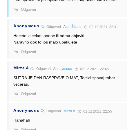
Odgovori
Anonymous
Odgovori
Alen Šćuric
02.12.2021. 22:31
Hocete ki cekati ponoc ili odma objaviti
Naravno dok to jos malo upakujete
Odgovori
Mirza A
Odgovori
Anonymous
02.12.2021. 22:45
SUTRA JE DAN RASPRAVE O MAT, Tojsici spavaj rahat
veceras.
Odgovori
Anonymous
Odgovori
Mirza A
02.12.2021. 22:55
Hahahah
Odgovori