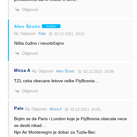
Odgovori
Alen Šćuric
Author
Odgovori
Pale
02.12.2021. 19:31
Ništa čudno i neuobičajno.
Odgovori
Mirza A
Odgovori
Alen Šćuric
02.12.2021. 19:38
TZL ceka obecane letove velke FlyBosnia…
Odgovori
Pale
Odgovori
Mirza A
02.12.2021. 20:05
Bojim se da Paris i London koje je FlyBosnia obecala nece
se desiti nikad…
Npr Air Montenegro je dobar za Tuzla-Bec