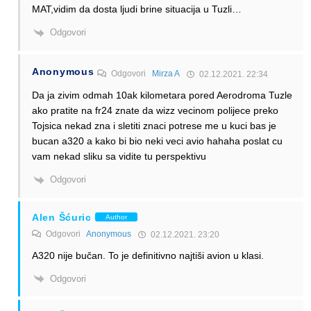
MAT,vidim da dosta ljudi brine situacija u Tuzli…
Odgovori
Anonymous
Odgovori
Mirza A
02.12.2021. 22:34
Da ja zivim odmah 10ak kilometara pored Aerodroma Tuzle
ako pratite na fr24 znate da wizz vecinom polijece preko
Tojsica nekad zna i sletiti znaci potrese me u kuci bas je
bucan a320 a kako bi bio neki veci avio hahaha poslat cu
vam nekad sliku sa vidite tu perspektivu
Odgovori
Alen Šćuric
Author
Odgovori
Anonymous
02.12.2021. 23:20
A320 nije bučan. To je definitivno najtiši avion u klasi.
Odgovori