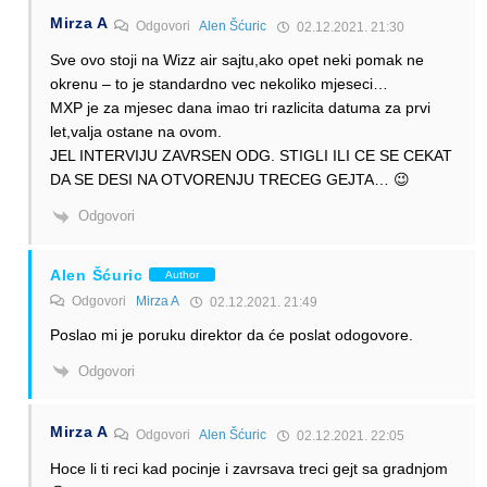
Mirza A
Odgovori
Alen Šćuric
02.12.2021. 21:30
Sve ovo stoji na Wizz air sajtu,ako opet neki pomak ne
okrenu – to je standardno vec nekoliko mjeseci…
MXP je za mjesec dana imao tri razlicita datuma za prvi
let,valja ostane na ovom.
JEL INTERVIJU ZAVRSEN ODG. STIGLI ILI CE SE CEKAT
DA SE DESI NA OTVORENJU TRECEG GEJTA… 😉
Odgovori
Alen Šćuric
Author
Odgovori
Mirza A
02.12.2021. 21:49
Poslao mi je poruku direktor da će poslat odogovore.
Odgovori
Mirza A
Odgovori
Alen Šćuric
02.12.2021. 22:05
Hoce li ti reci kad pocinje i zavrsava treci gejt sa gradnjom