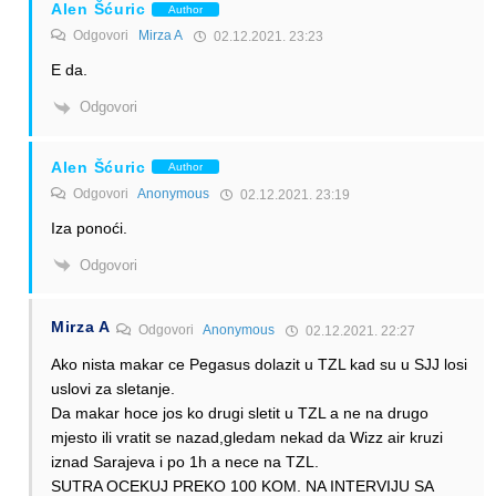
Alen Šćuric
Author
Odgovori
Mirza A
02.12.2021. 23:23
E da.
Odgovori
Alen Šćuric
Author
Odgovori
Anonymous
02.12.2021. 23:19
Iza ponoći.
Odgovori
Mirza A
Odgovori
Anonymous
02.12.2021. 22:27
Ako nista makar ce Pegasus dolazit u TZL kad su u SJJ losi
uslovi za sletanje.
Da makar hoce jos ko drugi sletit u TZL a ne na drugo
mjesto ili vratit se nazad,gledam nekad da Wizz air kruzi
iznad Sarajeva i po 1h a nece na TZL.
SUTRA OCEKUJ PREKO 100 KOM. NA INTERVIJU SA