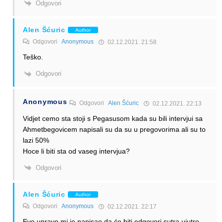
Odgovori
Alen Šćuric
Author
Odgovori
Anonymous
02.12.2021. 21:58
Teško.
Odgovori
Anonymous
Odgovori
Alen Šćuric
02.12.2021. 22:13
Vidjet cemo sta stoji s Pegasusom kada su bili intervjui sa
Ahmetbegovicem napisali su da su u pregovorima ali su to
lazi 50%
Hoce li biti sta od vaseg intervjua?
Odgovori
Alen Šćuric
Author
Odgovori
Anonymous
02.12.2021. 22:17
Evo upravo mi je napisao da će biti odgovori sutra ujutro.