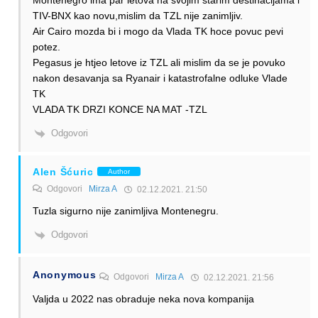
Montenegro ima par letova na svojim starim destinacijama i
TIV-BNX kao novu,mislim da TZL nije zanimljiv.
Air Cairo mozda bi i mogo da Vlada TK hoce povuc pevi
potez.
Pegasus je htjeo letove iz TZL ali mislim da se je povuko
nakon desavanja sa Ryanair i katastrofalne odluke Vlade
TK
VLADA TK DRZI KONCE NA MAT -TZL
Odgovori
Alen Šćuric
Author
Odgovori
Mirza A
02.12.2021. 21:50
Tuzla sigurno nije zanimljiva Montenegru.
Odgovori
Anonymous
Odgovori
Mirza A
02.12.2021. 21:56
Valjda u 2022 nas obraduje neka nova kompanija