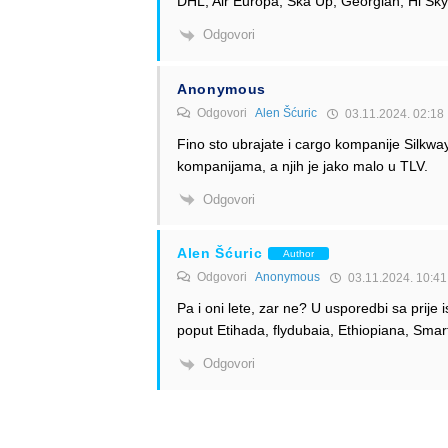
DHL; Air Europa, Ska Up, Georgian, Hi Sk
Odgovori
Anonymous
Odgovori
Alen Šćuric
03.11.2024. 02:18
Fino sto ubrajate i cargo kompanije Silkwa
kompanijama, a njih je jako malo u TLV.
Odgovori
Alen Šćuric
Author
Odgovori
Anonymous
03.11.2024. 10:41
Pa i oni lete, zar ne? U usporedbi sa prije is
poput Etihada, flydubaia, Ethiopiana, Sma
Odgovori
Anonymous
02.11.2024. 16:40