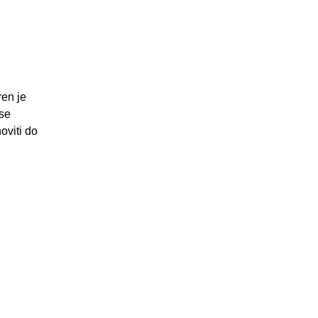
ren je
 se
oviti do