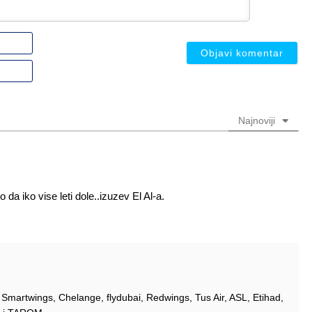
Ime
ili
nadimak
Email
(nije
(nije
obavezno)
obavezno)
Najnoviji
 da iko vise leti dole..izuzev El Al-a.
n, Smartwings, Chelange, flydubai, Redwings, Tus Air, ASL, Etihad,