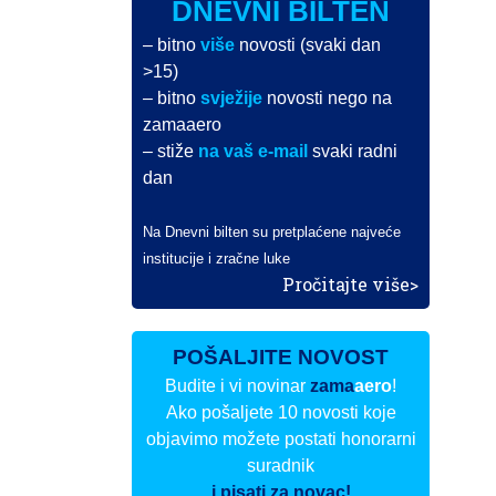
DNEVNI BILTEN
– bitno
više
novosti (svaki dan
>15)
– bitno
svježije
novosti nego na
zamaaero
– stiže
na vaš e-mail
svaki radni
dan
Na Dnevni bilten su pretplaćene najveće
institucije i zračne luke
Pročitajte više>
POŠALJITE NOVOST
Budite i vi novinar
zama
aero
!
Ako pošaljete 10 novosti koje
objavimo možete postati honorarni
suradnik
i pisati za novac!