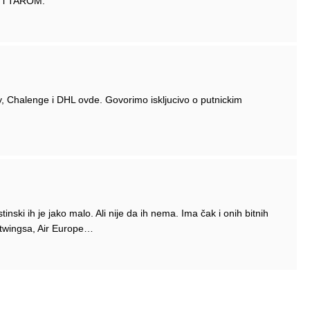
y i TAROM.
y, Chalenge i DHL ovde. Govorimo iskljucivo o putnickim
tinski ih je jako malo. Ali nije da ih nema. Ima čak i onih bitnih
rtwingsa, Air Europe…