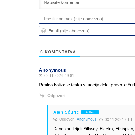
6
KOMENTAR/A
Anonymous
02.11.2024. 19:01
Realno koliko je teska situacija dole, pravo je čudo
Odgovori
Alen Šćuric
Author
Odgovori
Anonymous
03.11.2024. 01:16
Danas su letjeli Silkway, Electra, Ethiopia