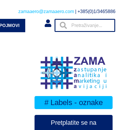
zamaaero@zamaaero.com
| +385(0)1/3465886
 POJMOVI
# Labels - oznake
Pretplatite se na