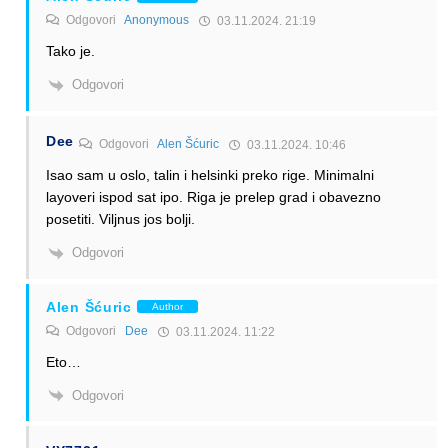
Odgovori
Anonymous
03.11.2024. 21:19
Tako je.
Odgovori
Dee
Odgovori
Alen Šćuric
03.11.2024. 10:46
Isao sam u oslo, talin i helsinki preko rige. Minimalni
layoveri ispod sat ipo. Riga je prelep grad i obavezno
posetiti. Viljnus jos bolji.
Odgovori
Alen Šćuric
Author
Odgovori
Dee
03.11.2024. 11:22
Eto…
Odgovori