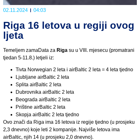
02.11.2024
04:03
Riga 16 letova u regiji ovog
ljeta
Temeljem zamaData za
Riga
su u VIII. mjesecu (promatrani
tjedan 5-11.8.) letjeli iz:
Tivta Norwegian 2 leta i airBaltic 2 leta = 4 leta tjedno
Ljubljane airBaltic 2 leta
Splita airBaltic 2 leta
Dubrovnika airBaltic 2 leta
Beograda airBaltic 2 leta
Prištine airBaltic 2 leta
Skopja airBaltic 2 leta tjedno
Ovo znači da Riga ima 16 letova iz regije tjedno (u prosjeku
2,3 dnevno) koje leti 2 kompanije. Najviše letova ima
airBaltic, njih 14 (u prosjeku 2,0 dnevno).