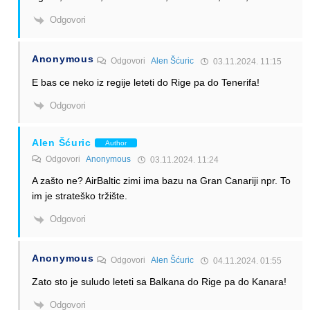
Odgovori
Anonymous
Odgovori
Alen Šćuric
03.11.2024. 11:15
E bas ce neko iz regije leteti do Rige pa do Tenerifa!
Odgovori
Alen Šćuric
Author
Odgovori
Anonymous
03.11.2024. 11:24
A zašto ne? AirBaltic zimi ima bazu na Gran Canariji npr. To
im je strateško tržište.
Odgovori
Anonymous
Odgovori
Alen Šćuric
04.11.2024. 01:55
Zato sto je suludo leteti sa Balkana do Rige pa do Kanara!
Odgovori