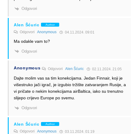
Odgovori
Alen Šćuric
Author
Odgovori
Anonymous
04.11.2024. 09:01
Ma odakle vam to?
Odgovori
Anonymous
Odgovori
Alen Šćuric
02.11.2024. 21:05
Dajte molim vas sa tim konekcijama. Jedan Finnair, koji je
višestruko jači igrač, je izgubio tržište zatvaranjem Rusije, a
vi pričate o nekim konekcijama airBaltica, iako su trenutno
slijepo crijevo Europe po svemu.
Odgovori
Alen Šćuric
Author
Odgovori
Anonymous
03.11.2024. 01:19