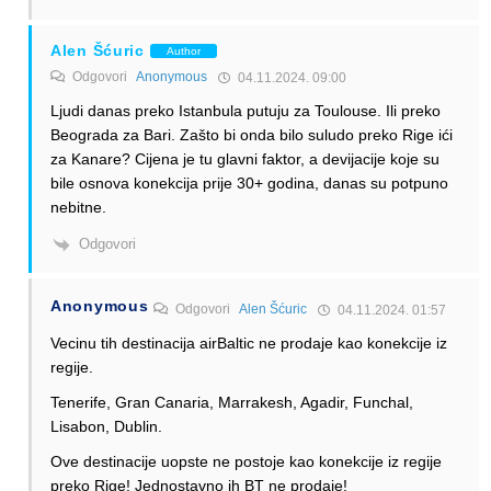
Alen Šćuric
Author
Odgovori
Anonymous
04.11.2024. 09:00
Ljudi danas preko Istanbula putuju za Toulouse. Ili preko
Beograda za Bari. Zašto bi onda bilo suludo preko Rige ići
za Kanare? Cijena je tu glavni faktor, a devijacije koje su
bile osnova konekcija prije 30+ godina, danas su potpuno
nebitne.
Odgovori
Anonymous
Odgovori
Alen Šćuric
04.11.2024. 01:57
Vecinu tih destinacija airBaltic ne prodaje kao konekcije iz
regije.
Tenerife, Gran Canaria, Marrakesh, Agadir, Funchal,
Lisabon, Dublin.
Ove destinacije uopste ne postoje kao konekcije iz regije
preko Rige! Jednostavno ih BT ne prodaje!