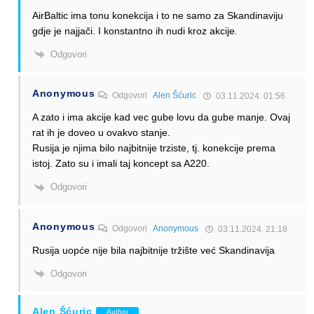
AirBaltic ima tonu konekcija i to ne samo za Skandinaviju
gdje je najjači. I konstantno ih nudi kroz akcije.
Odgovori
Anonymous
Odgovori
Alen Šćuric
03.11.2024. 01:56
A zato i ima akcije kad vec gube lovu da gube manje. Ovaj
rat ih je doveo u ovakvo stanje.
Rusija je njima bilo najbitnije trziste, tj. konekcije prema
istoj. Zato su i imali taj koncept sa A220.
Odgovori
Anonymous
Odgovori
Anonymous
03.11.2024. 21:18
Rusija uopće nije bila najbitnije tržište već Skandinavija
Odgovori
Alen Šćuric
Author