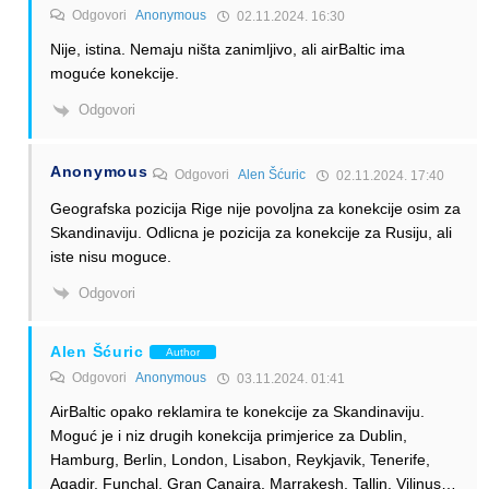
Odgovori
Anonymous
02.11.2024. 16:30
Nije, istina. Nemaju ništa zanimljivo, ali airBaltic ima
moguće konekcije.
Odgovori
Anonymous
Odgovori
Alen Šćuric
02.11.2024. 17:40
Geografska pozicija Rige nije povoljna za konekcije osim za
Skandinaviju. Odlicna je pozicija za konekcije za Rusiju, ali
iste nisu moguce.
Odgovori
Alen Šćuric
Author
Odgovori
Anonymous
03.11.2024. 01:41
AirBaltic opako reklamira te konekcije za Skandinaviju.
Moguć je i niz drugih konekcija primjerice za Dublin,
Hamburg, Berlin, London, Lisabon, Reykjavik, Tenerife,
Agadir, Funchal, Gran Canaira, Marrakesh, Tallin, Vilinus…