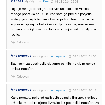
VY7721
Odgovori
Dee
03.11.2024. 12:03
Riga je mnogo ljepši grad od Vilniusa, iako se Vilnius
mnogo popravio od 2018. kad sam ga prvi put posjetio i
kada je još uvijek bio sovjetska rupetina. Inače za sve one
koji se ismijavaju s baltičkim zemljama ovdje, one su nas
odavno prestigle i mnogo brže se razvijaju od zamalja naše
regije.
Odgovori
Anonymous
Odgovori
Anonymous
03.11.2024. 01:50
Bas, osim za destinacije sjeverno od njih, ne vidim nekog
smisla transfera
Odgovori
Anonymous
Odgovori
Anonymous
02.11.2024. 20:42
Kako nemaju, neke od najljepših zemalja Europe, prelijepa
arhitektura, dobre cijene i izrazito jak potencijal transfera za