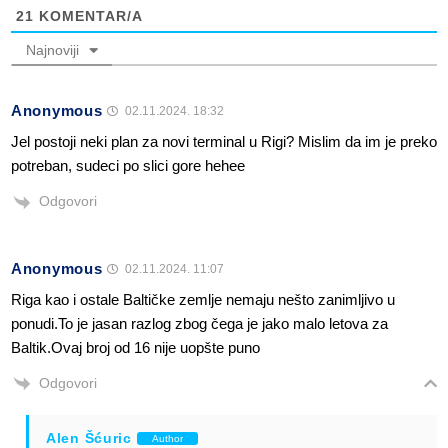
21
KOMENTAR/A
Najnoviji
Anonymous
02.11.2024. 18:32
Jel postoji neki plan za novi terminal u Rigi? Mislim da im je preko
potreban, sudeci po slici gore hehee
Odgovori
Anonymous
02.11.2024. 11:07
Riga kao i ostale Baltičke zemlje nemaju nešto zanimljivo u
ponudi.To je jasan razlog zbog čega je jako malo letova za
Baltik.Ovaj broj od 16 nije uopšte puno
Odgovori
Alen Šćuric
Author