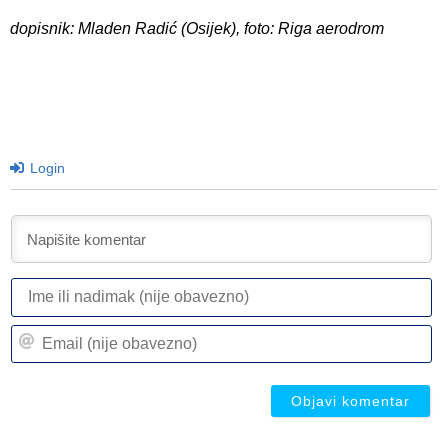
dopisnik: Mladen Radić (Osijek), foto: Riga aerodrom
Login
I
ili
n
Em
(n
(n
ob
ob