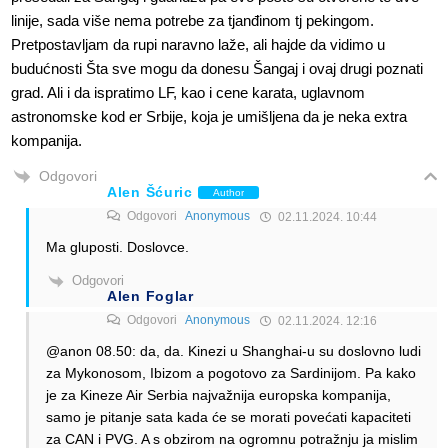
linije, sada više nema potrebe za tjanđinom tj pekingom.
Pretpostavljam da rupi naravno laže, ali hajde da vidimo u
budućnosti Šta sve mogu da donesu Šangaj i ovaj drugi poznati
grad. Ali i da ispratimo LF, kao i cene karata, uglavnom
astronomske kod er Srbije, koja je umišljena da je neka extra
kompanija.
Odgovori
Alen Šćuric
Author
Odgovori
Anonymous
02.11.2024. 10:44
Ma gluposti. Doslovce.
Odgovori
Alen Foglar
Odgovori
Anonymous
02.11.2024. 12:16
@anon 08.50: da, da. Kinezi u Shanghai-u su doslovno ludi
za Mykonosom, Ibizom a pogotovo za Sardinijom. Pa kako
je za Kineze Air Serbia najvažnija europska kompanija,
samo je pitanje sata kada će se morati povećati kapaciteti
za CAN i PVG. A s obzirom na ogromnu potražnju ja mislim