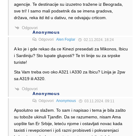
agencije. Te destinacije su izuzetno tražene iz Beograda,
sve tri! I samo mali podsetnik da se imena gradova,
država, reka itd itd u dativu, ne odvajaju crticom.
Odgovori
Anonymous
Odgovori
Alen Foglar
02.11.2024. 18:24
A ko je i gde rekao da ce Kinezi presedati za Mikonos, Ibicu
i Sardiniju? Sto lupate gluposti? Te tri linije su za srpske
turiste!
Sta Vam treba ovo oko A321 i A330 za Ibicu? Linija je 2pw
sa A319 ili A320.
Odgovori
Anonymous
Odgovori
Anonymous
03.11.2024. 09:11
Apsolutno se slažem. To sam i napisao i tema je bila zašto
su tobože ukinuli Tjanđin. Da se razumemo, nisam Ama
uopšte fan Er Srbije, leteću njome i ostavljati novac kada
taxisti i revepcioneri i još razni probisveti i pokvarenjaci