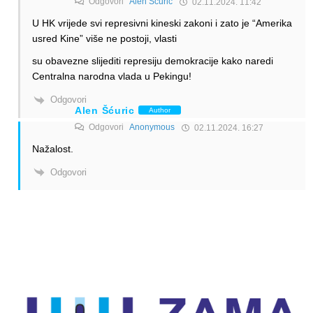
Odgovori
Alen Šćuric
02.11.2024. 11:42
U HK vrijede svi represivni kineski zakoni i zato je “Amerika
usred Kine” više ne postoji, vlasti
su obavezne slijediti represiju demokracije kako naredi
Centralna narodna vlada u Pekingu!
Odgovori
Alen Šćuric
Author
Odgovori
Anonymous
02.11.2024. 16:27
Nažalost.
Odgovori