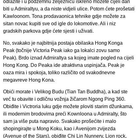
odlazite i u podzemnu željeznicu iskreno možete cijeli dan
biti u Admiraltyu, a da niste vidjeli ulice. Potom ćete prošetati
Kawloonom. Tona prodavaonica tehnike gdje možete za
sitan novac kupiti sve od igle do lokomotive. Ali i niz
gradskih parkova gdje ćete sjesti i uživati.
No, svakako je najbitnija postaja obilaska Hong Konga
Peak (točnije Victoria Peak iako ga lokalci zovu samo
Peak). Brdo iznad Admiraltya sa kojeg imate pogled na cijeli
Hong Kong. Do Peaka ide atraktivna uspinjača. Peak je
oaza mira i spokoja, toliko različito od svakodnevne
megavreve Hong Kona.
Obići morate i Velikog Budu (Tian Tan Buddha), a kad ste
već tu obavite i odličnu vožnja žičarom Ngong Ping 360.
Obiđite i Victroria luku gdje možete ploviti starim džunkama,
ili modernim brodovima preći Kownloona u Admiralty, što
sam ja više puta napravio. Svakako prošećite i malo
shopingirajte u Mong Koku, kao i Avenijom zvijezda
(Avenue of the Stars), obiđite Chi Lin Nunnery, Lion rock,