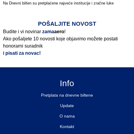
Na Dnevni bilten su pretplaćene najveće institucije i zračne luke
Pročitajte više>
POŠALJITE NOVOST
Budite i vi novinar
zama
aero
!
Ako pošaljete 10 novosti koje objavimo možete postati
honorarni suradnik
i pisati za novac!
Info
Pretplata na dnevne biltene
Update
O nama
Kontakt