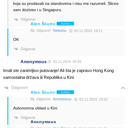
koja su prodavali na standovima i nisu me razumeli. Slicno
sam doziveo i u Singapuru.
Odgovori
Alen Šćuric
Author
Odgovori
Nebojsa
02.11.2024. 16:11
OK
Odgovori
Anonymous
02.11.2024. 05:45
Imali ste zanimljivo putovanje! Ali šta je zapravo Hong Kong
samostalna država ili Republika u Kini
Odgovori
Alen Šćuric
Author
Odgovori
Anonymous
02.11.2024. 10:52
Autonomna oblast u Kini.
Odgovori
Anonymous