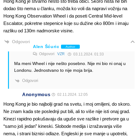
Hong Kong je stvarno nešto što treba obići. Skoro ništa ne bih
dodao što nema u članku, možda ko voli da napravi vožnju na
Hong Kong Observation Wheel i da poseti Central Mid-level
Escalator, pokretne stepenice koje su dužine oko 800m i imaju
razliku od 130m nadmorske visine.
Odgovori
Alen Šćuric
Author
Odgovori
VZR
03.11.2024. 01:33
Ma meni Wheel i nije nešto posebno. Nije mi bio ni onaj u
Londonu. Jednostvano to nije moja brija.
Odgovori
Anonymous
02.11.2024. 12:05
Hong Kong je bio najbolji grad na svetu, i moj omiljeni, do skoro.
Ne znam kada ste poslednji put bili, ali to više nije isti onaj grad.
Kinezi rapidno pokušavaju da uguše sve razlike i pretvore ga u
“samo još jedan” kineski. Slobode medija i izražavanja više
nema, i strani biznisi odlaze. Engleski je sve manje u upotrebi,