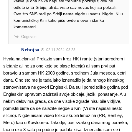
kakva je ona hr-ka napuste trenutne pozicije tj dok ne
odlete iz Er Srbije, ali da vrste sav novac koji su pokrali.
Ovo što SNS radi po Srbiji nema nigde u svetu. Nigde. Ni u
komunističkoj Kini kako pišu ovde u ovom članku
komentatori.
Odgovori
Nebojsa
02.11.2024. 08:28
Hvala na clanku! Prolazio sam kroz HK i ranije (stari aerodrom i
sletanje ali ne za one koje se plase letenja) ali sam prvi put
boravio u samom HK 2003 godine, sredinom Jula meseca, cetri
dana. Ono sto me je tada jako iznenadilo je da mnogo kineskog
stanovnistava ne govori Engleski. Da su i pored toliko godina pod
Engleskim upravom zadrzali svoje obicaje, jezik, ponasanje. A u
nekim delovima grada, da one visoke zgrade nisu bile vidljive,
pomislili biste da se nalazite negde u Kini (Vi ste napisali nesto
slicno). Nigde nisam video toliko skupih limuzina (RR, Bentley,
Merc) kao u Kowloon-u. Takodje, bas svakog dana mog boravka,
tacno oko 3 sata po podne je padala kisa. Iznenadio sam se i