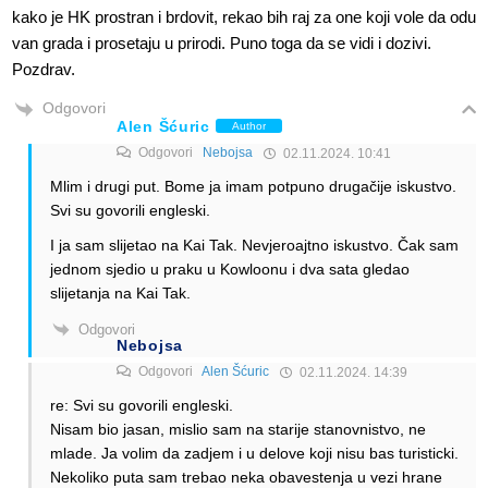
kako je HK prostran i brdovit, rekao bih raj za one koji vole da odu
van grada i prosetaju u prirodi. Puno toga da se vidi i dozivi.
Pozdrav.
Odgovori
Alen Šćuric
Author
Odgovori
Nebojsa
02.11.2024. 10:41
Mlim i drugi put. Bome ja imam potpuno drugačije iskustvo.
Svi su govorili engleski.
I ja sam slijetao na Kai Tak. Nevjeroajtno iskustvo. Čak sam
jednom sjedio u praku u Kowloonu i dva sata gledao
slijetanja na Kai Tak.
Odgovori
Nebojsa
Odgovori
Alen Šćuric
02.11.2024. 14:39
re: Svi su govorili engleski.
Nisam bio jasan, mislio sam na starije stanovnistvo, ne
mlade. Ja volim da zadjem i u delove koji nisu bas turisticki.
Nekoliko puta sam trebao neka obavestenja u vezi hrane