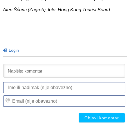
Alen Šćuric (Zagreb), foto: Hong Kong Tourist Board
Login
I
ili
n
Em
(n
(n
ob
ob