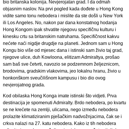
bio britanska kolonija. Nevjerojatan grad. I da odmah
objasnim naslov. Na prvi pogled kada dođete u Hong Kong
vidite samo tonu nebodera i mislite da ste došli u New York
ili Los Angeles. No, nakon par dana konstatnog hodanja
Hong Kongom ipak shvatite njegovu specifičnu kulturu i
kinesku crtu sa britanskim natruhama. Specifičnost kakvu
nećete naći nigdje drugdje na planeti. Jednom sam u Hong
Kongu bio više od mjesec dana i istinski sam živio taj grad,
njegove ulice, duh Kowloona, elitizam Admiraltya, prošao
sam baš sve četvrti, navozio se podzemnom željeznicom,
brodovima, gradskim vlakovima, jeo lokalnu hranu, živio u
honkonškom sveučilišnom kampusu i bio dio ovog
nevjerojatnog grada.
Kod obilaska Hong Konga imate istinski što vidjeti. Prva
destinacija je spomenuti Admiralty. Brdo nebodera, po kvartu
se ne krećete na zemlji, ulicama, nego između nebodera
prolazite klimatiziranim pješačkim nadvožnjacima, čak se i
crkva nalazi na 27. katu nebodera. Kako iz tih nebodera