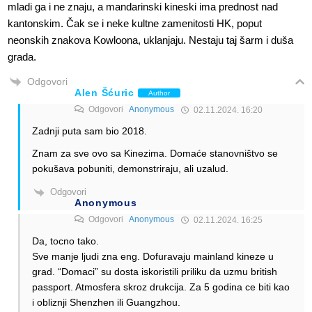
mladi ga i ne znaju, a mandarinski kineski ima prednost nad
kantonskim. Čak se i neke kultne zamenitosti HK, poput
neonskih znakova Kowloona, uklanjaju. Nestaju taj šarm i duša
grada.
Odgovori
Alen Šćuric
Author
Odgovori
Anonymous
02.11.2024. 16:20
Zadnji puta sam bio 2018.
Znam za sve ovo sa Kinezima. Domaće stanovništvo se
pokušava pobuniti, demonstriraju, ali uzalud.
Odgovori
Anonymous
Odgovori
Anonymous
02.11.2024. 16:25
Da, tocno tako.
Sve manje ljudi zna eng. Dofuravaju mainland kineze u
grad. “Domaci” su dosta iskoristili priliku da uzmu british
passport. Atmosfera skroz drukcija. Za 5 godina ce biti kao
i obliznji Shenzhen ili Guangzhou.