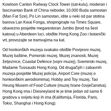
Kowloon Canton Railway Clock Tower (sat-kulu), moderan i
fascinantan Bank of China neboder, 10.000 Buda samostan
(Man Fat Sze), Po Lin samostan, idite u neki od par stotina
barova Lan Kwai Fonga, shopingirajte na Times Square,
obavezno posjetite megarestoran Jumbo (brod na šest
katova) u Aberdeen luci, obiđite Hong Kong Zoo i botanički
vrt, provozajte se tramvajima na kat.
Od honkonških muzeja svakako obiđite Povijesni muzej,
Muzej baštine, Pomorski muzej, Muzej znanosti, Muzej
željeznice, Coastal Defence (vojni muzej), Svemirski muzej,
Madame Tussauds Hong Kong. Od drugačijih i zabavnih
muzeja posjetite Muzej policije, Airport Core (muzej o
honkonškim aerodromima), Hobby and Toy muzej, Tao
Heung Musem of Food Culture (muzej hrane čovječanstva).
Hong Kong ima i Diesneyland te je time jedan od samo 6
gradova u svijetu koji ih ima (Kalifornija, Florida, Paris,
Tokio, Shanghai i Hong Kong).