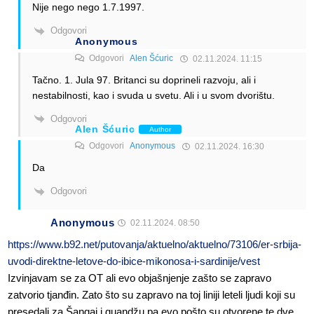
Nije nego nego 1.7.1997.
Odgovori
Anonymous
Odgovori
Alen Šćuric
02.11.2024. 11:15
Tačno. 1. Jula 97. Britanci su doprineli razvoju, ali i
nestabilnosti, kao i svuda u svetu. Ali i u svom dvorištu.
Odgovori
Alen Šćuric
Author
Odgovori
Anonymous
02.11.2024. 16:30
Da
Odgovori
Anonymous
02.11.2024. 08:50
https://www.b92.net/putovanja/aktuelno/aktuelno/73106/er-srbija-
uvodi-direktne-letove-do-ibice-mikonosa-i-sardinije/vest
Izvinjavam se za OT ali evo objašnjenje zašto se zapravo
zatvorio tjanđin. Zato što su zapravo na toj liniji leteli ljudi koji su
presedali za Šangaj i guandžu pa evo pošto su otvorene te dve