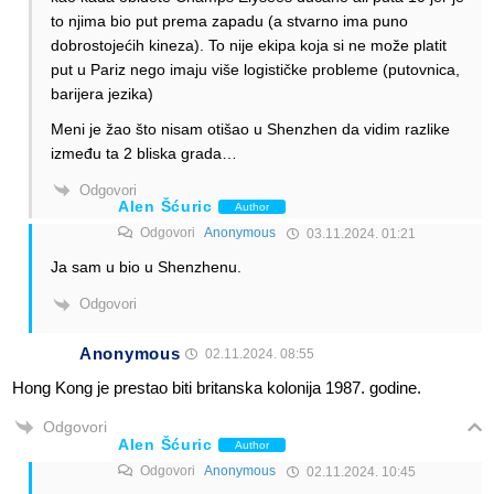
to njima bio put prema zapadu (a stvarno ima puno
dobrostojećih kineza). To nije ekipa koja si ne može platit
put u Pariz nego imaju više logističke probleme (putovnica,
barijera jezika)
Meni je žao što nisam otišao u Shenzhen da vidim razlike
između ta 2 bliska grada…
Odgovori
Alen Šćuric
Author
Odgovori
Anonymous
03.11.2024. 01:21
Ja sam u bio u Shenzhenu.
Odgovori
Anonymous
02.11.2024. 08:55
Hong Kong je prestao biti britanska kolonija 1987. godine.
Odgovori
Alen Šćuric
Author
Odgovori
Anonymous
02.11.2024. 10:45