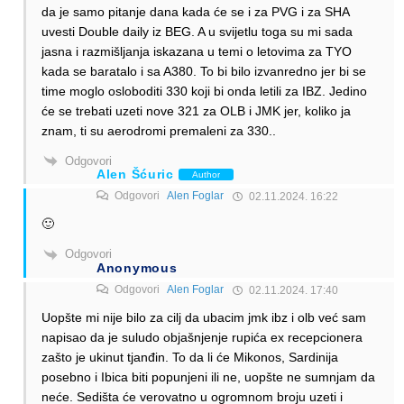
da je samo pitanje dana kada će se i za PVG i za SHA
uvesti Double daily iz BEG. A u svijetlu toga su mi sada
jasna i razmišljanja iskazana u temi o letovima za TYO
kada se baratalo i sa A380. To bi bilo izvanredno jer bi se
time moglo osloboditi 330 koji bi onda letili za IBZ. Jedino
će se trebati uzeti nove 321 za OLB i JMK jer, koliko ja
znam, ti su aerodromi premaleni za 330..
Odgovori
Alen Šćuric
Author
Odgovori
Alen Foglar
02.11.2024. 16:22
🙂
Odgovori
Anonymous
Odgovori
Alen Foglar
02.11.2024. 17:40
Uopšte mi nije bilo za cilj da ubacim jmk ibz i olb već sam
napisao da je suludo objašnjenje rupića ex recepcionera
zašto je ukinut tjanđin. To da li će Mikonos, Sardinija
posebno i Ibica biti popunjeni ili ne, uopšte ne sumnjam da
neće. Sedišta će verovatno u ogromnom broju uzeti i