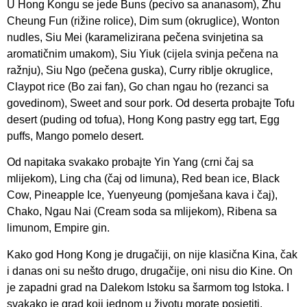
U Hong Kongu se jede Buns (pecivo sa ananasom), Zhu
Cheung Fun (rižine rolice), Dim sum (okruglice), Wonton
nudles, Siu Mei (karamelizirana pečena svinjetina sa
aromatičnim umakom), Siu Yiuk (cijela svinja pečena na
ražnju), Siu Ngo (pečena guska), Curry riblje okruglice,
Claypot rice (Bo zai fan), Go chan ngau ho (rezanci sa
govedinom), Sweet and sour pork. Od deserta probajte Tofu
desert (puding od tofua), Hong Kong pastry egg tart, Egg
puffs, Mango pomelo desert.
Od napitaka svakako probajte Yin Yang (crni čaj sa
mlijekom), Ling cha (čaj od limuna), Red bean ice, Black
Cow, Pineapple Ice, Yuenyeung (pomješana kava i čaj),
Chako, Ngau Nai (Cream soda sa mlijekom), Ribena sa
limunom, Empire gin.
Kako god Hong Kong je drugačiji, on nije klasična Kina, čak
i danas oni su nešto drugo, drugačije, oni nisu dio Kine. On
je zapadni grad na Dalekom Istoku sa šarmom tog Istoka. I
svakako je grad koji jednom u životu morate posjetiti.