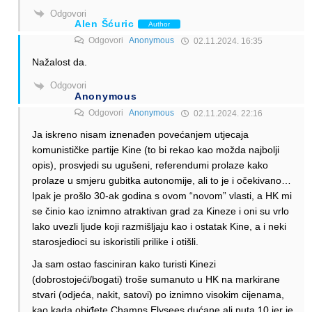
Odgovori
Alen Šćuric
Author
Odgovori
Anonymous
02.11.2024. 16:35
Nažalost da.
Odgovori
Anonymous
Odgovori
Anonymous
02.11.2024. 22:16
Ja iskreno nisam iznenađen povećanjem utjecaja
komunističke partije Kine (to bi rekao kao možda najbolji
opis), prosvjedi su ugušeni, referendumi prolaze kako
prolaze u smjeru gubitka autonomije, ali to je i očekivano…
Ipak je prošlo 30-ak godina s ovom “novom” vlasti, a HK mi
se činio kao iznimno atraktivan grad za Kineze i oni su vrlo
lako uvezli ljude koji razmišljaju kao i ostatak Kine, a i neki
starosjedioci su iskoristili prilike i otišli.
Ja sam ostao fasciniran kako turisti Kinezi
(dobrostojeći/bogati) troše sumanuto u HK na markirane
stvari (odjeća, nakit, satovi) po iznimno visokim cijenama,
kao kada obiđete Champs Elysees dućane ali puta 10 jer je