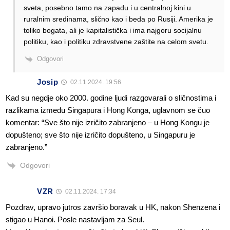
sveta, posebno tamo na zapadu i u centralnoj kini u
ruralnim sredinama, slično kao i beda po Rusiji. Amerika je
toliko bogata, ali je kapitalistička i ima najgoru socijalnu
politiku, kao i politiku zdravstvene zaštite na celom svetu.
Odgovori
Josip
02.11.2024. 19:56
Kad su negdje oko 2000. godine ljudi razgovarali o sličnostima i
razlikama između Singapura i Hong Konga, uglavnom se čuo
komentar: “Sve što nije izričito zabranjeno – u Hong Kongu je
dopušteno; sve što nije izričito dopušteno, u Singapuru je
zabranjeno.”
Odgovori
VZR
02.11.2024. 17:34
Pozdrav, upravo jutros završio boravak u HK, nakon Shenzena i
stigao u Hanoi. Posle nastavljam za Seul.