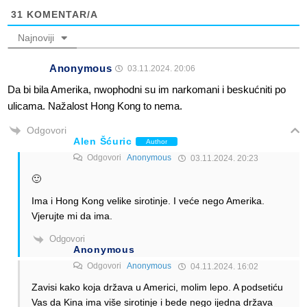
31
KOMENTAR/A
Najnoviji
Anonymous
03.11.2024. 20:06
Da bi bila Amerika, nwophodni su im narkomani i beskućniti po
ulicama. Nažalost Hong Kong to nema.
Odgovori
Alen Šćuric
Author
Odgovori
Anonymous
03.11.2024. 20:23
🙂
Ima i Hong Kong velike sirotinje. I veće nego Amerika.
Vjerujte mi da ima.
Odgovori
Anonymous
Odgovori
Anonymous
04.11.2024. 16:02
Zavisi kako koja država u Americi, molim lepo. A podsetiću
Vas da Kina ima više sirotinje i bede nego ijedna država