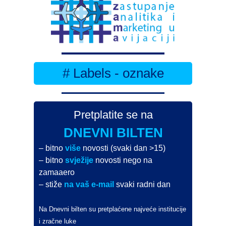
# Labels - oznake
Pretplatite se na
DNEVNI BILTEN
– bitno
više
novosti (svaki dan >15)
– bitno
svježije
novosti nego na
zamaaero
– stiže
na vaš e-mail
svaki radni dan
Na Dnevni bilten su pretplaćene najveće institucije
i zračne luke