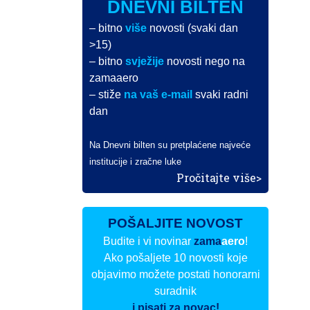
DNEVNI BILTEN
– bitno
više
novosti (svaki dan
>15)
– bitno
svježije
novosti nego na
zamaaero
– stiže
na vaš e-mail
svaki radni
dan
Na Dnevni bilten su pretplaćene najveće
institucije i zračne luke
Pročitajte više>
POŠALJITE NOVOST
Budite i vi novinar
zama
aero
!
Ako pošaljete 10 novosti koje
objavimo možete postati honorarni
suradnik
i pisati za novac!