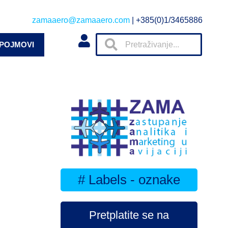
zamaaero@zamaaero.com
| +385(0)1/3465886
 POJMOVI
# Labels - oznake
Pretplatite se na