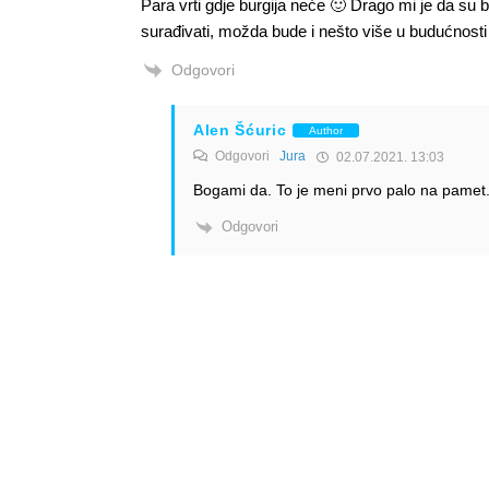
Para vrti gdje burgija neće 🙂 Drago mi je da su ba
surađivati, možda bude i nešto više u budućnosti 
Odgovori
Alen Šćuric
Author
Odgovori
Jura
02.07.2021. 13:03
Bogami da. To je meni prvo palo na pamet.
Odgovori
Info