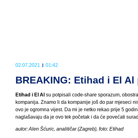
02.07.2021
01:42
BREAKING: Etihad i El Al 
Etihad i El Al
su potpisali code-share sporazum, obostran
kompanija. Znamo li da kompanije još do par mjeseci nisu
ovo je ogromna vijest. Da mi je netko rekao prije 5 godin
naglašavaju da je ovo tek početak i da će povećati surad
autor: Alen Šćuric, analitičar (Zagreb), foto: Etihad