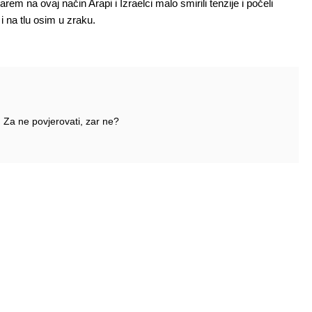
rem na ovaj način Arapi i Izraelci malo smirili tenzije i počeli
i na tlu osim u zraku.
 Za ne povjerovati, zar ne?
Pratite nas