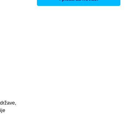
 države,
ije