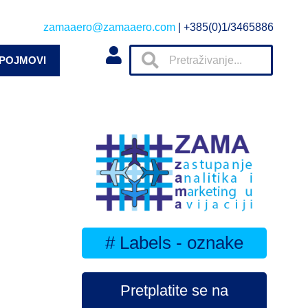
zamaaero@zamaaero.com
| +385(0)1/3465886
 POJMOVI
# Labels - oznake
Pretplatite se na