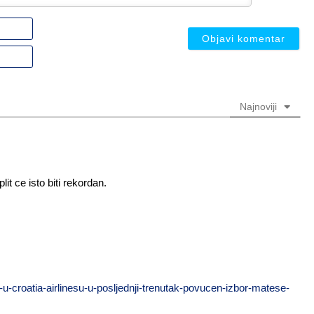
Ime
ili
nadimak
Email
(nije
(nije
obavezno)
obavezno)
Najnoviji
it ce isto biti rekordan.
a-u-croatia-airlinesu-u-posljednji-trenutak-povucen-izbor-matese-