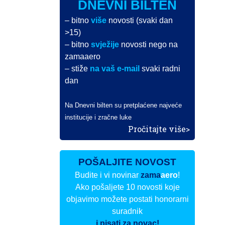
DNEVNI BILTEN
– bitno
više
novosti (svaki dan
>15)
– bitno
svježije
novosti nego na
zamaaero
– stiže
na vaš e-mail
svaki radni
dan
Na Dnevni bilten su pretplaćene najveće
institucije i zračne luke
Pročitajte više>
POŠALJITE NOVOST
Budite i vi novinar
zama
aero
!
Ako pošaljete 10 novosti koje
objavimo možete postati honorarni
suradnik
i pisati za novac!