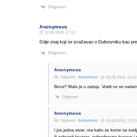
Odgovori
Anonymous
02.06.2026. 17:10
Gdje onaj koji se izražavao o Dubrovniku kao prec
Odgovori
Anonymous
Odgovori
Anonymous
03.06.2026. 23:12
Borut? Malo je u zatisju. Vratit ce se nadam 
Odgovori
Anonymous
Odgovori
Anonymous
03.06.2026. 23:13
I jos jedna stvar, ma kako se kome ne svidj
ili zabranit kruzere, jednodnevne buseve i s