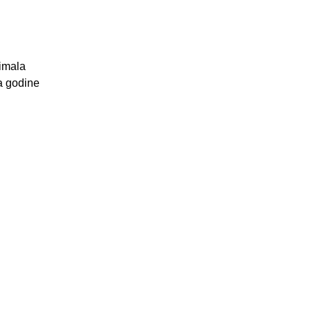
 imala
a godine