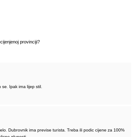
ijenjenoj provinciji?
se. Ipak ima lijep stil.
elo. Dubrovnik ima previse turista. Treba ili podic cijene za 100%
licne gluposti.