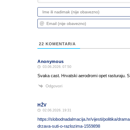
22
KOMENTAR/A
Anonymous
03.06.2026. 07:50
Svaka cast. Hrvatski aerodromi opet rasturaju. Spl
Odgovori
HŽV
02.06.2026. 19:31
https://slobodnadalmacija.hr/vijesti/politika/dram
drzava-suti-o-razlozima-1559898