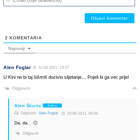
(n
ob
ob
2
KOMENTAR/A
Najnoviji
Alen Foglar
02.06.2021. 19:57
U Kini ne bi taj šišmiš dozivio slijetanje… Pojeli bi ga vec prije!
Odgovori
Alen Šćuric
Author
Odgovori
Alen Foglar
03.06.2021. 00:00
Da, da… 🙂
Odgovori