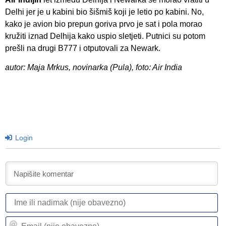
Delhi jer je u kabini bio šišmiš koji je letio po kabini. No,
kako je avion bio prepun goriva prvo je sat i pola morao
kružiti iznad Delhija kako uspio sletjeti. Putnici su potom
prešli na drugi B777 i otputovali za Newark.
autor: Maja Mrkus, novinarka (Pula), foto: Air India
Login
I
ili
n
Em
(n