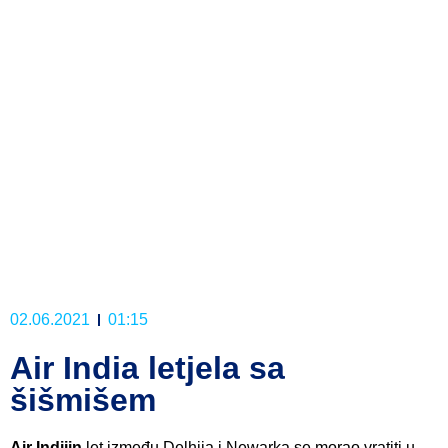
02.06.2021
01:15
Air India letjela sa
šišmišem
Air Indijin
let između Delhija i Newarka se morao vratiti u