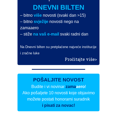
DNEVNI BILTEN
– bitno
više
novosti (svaki dan >15)
– bitno
svježije
novosti nego na
zamaaero
– stiže
na vaš e-mail
svaki radni dan
Na Dnevni bilten su pretplaćene najveće institucije
i zračne luke
Pročitajte više>
POŠALJITE NOVOST
Budite i vi novinar
zama
aero
!
Ako pošaljete 10 novosti koje objavimo
možete postati honorarni suradnik
i pisati za novac!