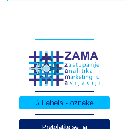
# Labels - oznake
Pretplatite se na