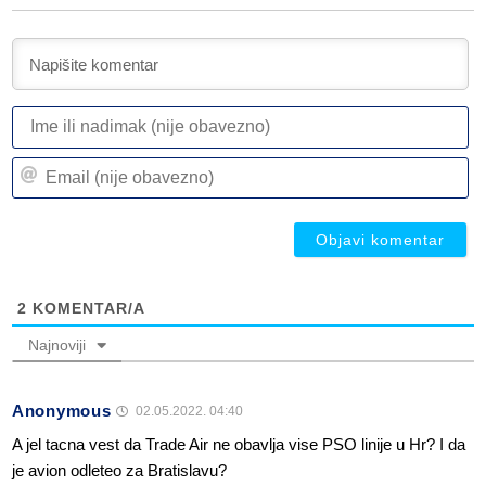
I
ili
n
Em
(n
(n
ob
ob
2
KOMENTAR/A
Najnoviji
Anonymous
02.05.2022. 04:40
A jel tacna vest da Trade Air ne obavlja vise PSO linije u Hr? I da
je avion odleteo za Bratislavu?