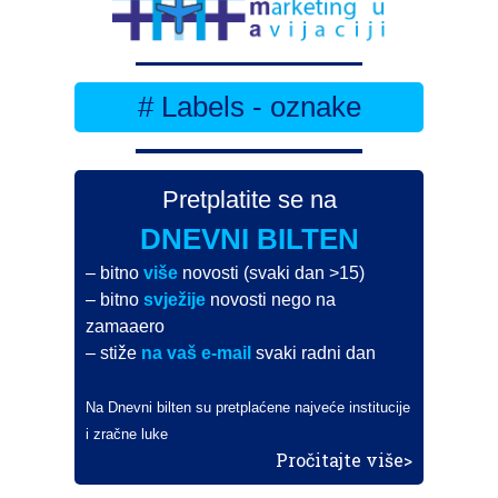
# Labels - oznake
Pretplatite se na
DNEVNI BILTEN
– bitno
više
novosti (svaki dan >15)
– bitno
svježije
novosti nego na
zamaaero
– stiže
na vaš e-mail
svaki radni dan
Na Dnevni bilten su pretplaćene najveće institucije
i zračne luke
Pročitajte više>