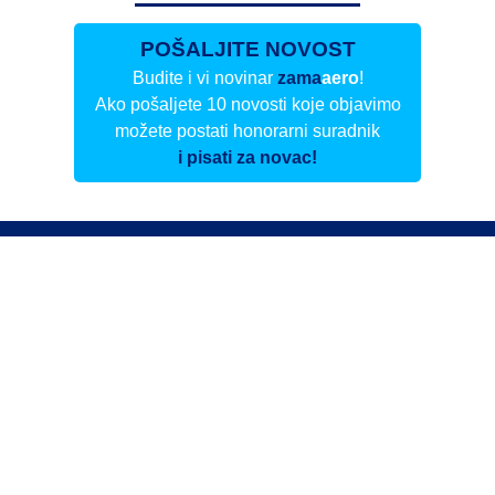
POŠALJITE NOVOST
Budite i vi novinar
zama
aero
!
Ako pošaljete 10 novosti koje objavimo
možete postati honorarni suradnik
i pisati za novac!
Info
Pretplata na dnevne biltene
Update
O nama
Kontakt
Impressum