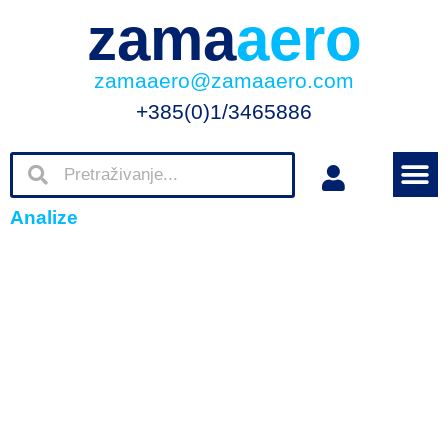
zama
aero
zamaaero@zamaaero.com
+385(0)1/3465886
Analize