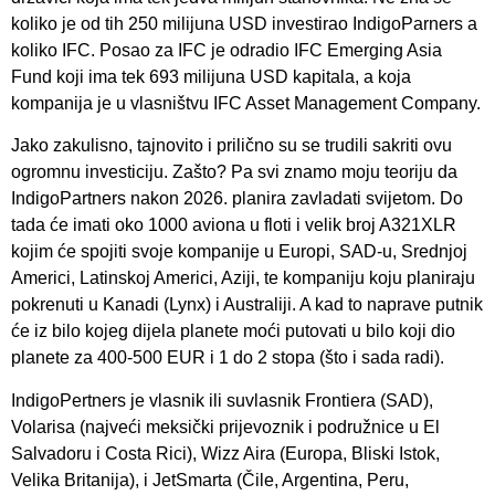
koliko je od tih 250 milijuna USD investirao IndigoParners a
koliko IFC. Posao za IFC je odradio IFC Emerging Asia
Fund koji ima tek 693 milijuna USD kapitala, a koja
kompanija je u vlasništvu IFC Asset Management Company.
Jako zakulisno, tajnovito i prilično su se trudili sakriti ovu
ogromnu investiciju. Zašto? Pa svi znamo moju teoriju da
IndigoPartners nakon 2026. planira zavladati svijetom. Do
tada će imati oko 1000 aviona u floti i velik broj A321XLR
kojim će spojiti svoje kompanije u Europi, SAD-u, Srednjoj
Americi, Latinskoj Americi, Aziji, te kompaniju koju planiraju
pokrenuti u Kanadi (Lynx) i Australiji. A kad to naprave putnik
će iz bilo kojeg dijela planete moći putovati u bilo koji dio
planete za 400-500 EUR i 1 do 2 stopa (što i sada radi).
IndigoPertners je vlasnik ili suvlasnik Frontiera (SAD),
Volarisa (najveći meksički prijevoznik i podružnice u El
Salvadoru i Costa Rici), Wizz Aira (Europa, Bliski Istok,
Velika Britanija), i JetSmarta (Čile, Argentina, Peru,