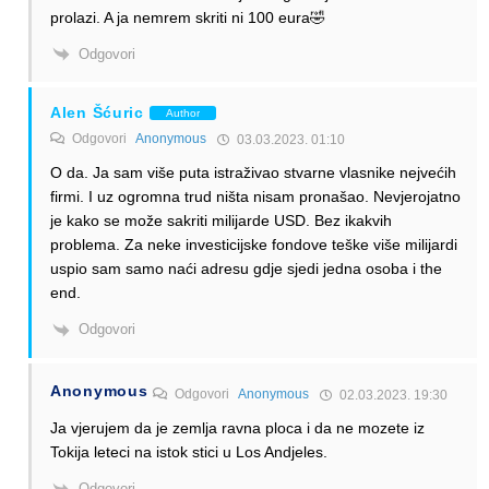
prolazi. A ja nemrem skriti ni 100 eura🤣
Odgovori
Alen Šćuric
Author
Odgovori
Anonymous
03.03.2023. 01:10
O da. Ja sam više puta istraživao stvarne vlasnike nejvećih
firmi. I uz ogromna trud ništa nisam pronašao. Nevjerojatno
je kako se može sakriti milijarde USD. Bez ikakvih
problema. Za neke investicijske fondove teške više milijardi
uspio sam samo naći adresu gdje sjedi jedna osoba i the
end.
Odgovori
Anonymous
Odgovori
Anonymous
02.03.2023. 19:30
Ja vjerujem da je zemlja ravna ploca i da ne mozete iz
Tokija leteci na istok stici u Los Andjeles.
Odgovori