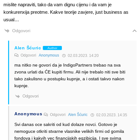
mislite napraviti, tako da vam dignu cijenu i da vam je
konkurenxija preotme. Kakve teorije zavjere, just business as
usual…
Odgovori
Alen Šćuric
Author
Odgovori
Anonymous
02.03.2023. 14:20
ma nitko ne govori da je IndigoPartners trebao na sva
zvona urlati da ĆE kupiti firmu. Ali nije trebalo niti sve biti
tako zakulisno u postupku kupnje, a i ostati takvo nakon
kupnje.
Odgovori
Anonymous
Odgovori
Alen Šćuric
02.03.2023. 14:35
Svi danas oce sakriti od kud dolaze novci. Gotovo je
nemoguce otkriti stvarne vlasnike velikih firmi od gomila
fondova i kakvih vec financijskih egzibicija. I sve svima