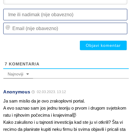
I
ili
n
Em
(n
(n
ob
ob
7
KOMENTAR/A
Najnoviji
Anonymous
02.03.2023. 13:12
Ja sam mislio da je ovo zrakoplovni portal.
A evo saznao sam jos jednu teoriju o prvom i drugom svjetskom
ratu i njihovim počecima i krajevima🤯
Kako zakulisno i u tajnosti investicija kad ste ju vi otkrili? Šta vi
recimo da planirate kupiti neku firmu bi svima objavili i pricali sta