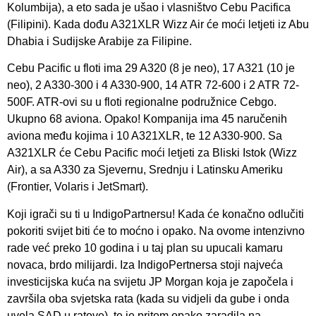
Kolumbija), a eto sada je ušao i vlasništvo Cebu Pacifica
(Filipini). Kada dođu A321XLR Wizz Air će moći letjeti iz Abu
Dhabia i Sudijske Arabije za Filipine.
Cebu Pacific u floti ima 29 A320 (8 je neo), 17 A321 (10 je
neo), 2 A330-300 i 4 A330-900, 14 ATR 72-600 i 2 ATR 72-
500F. ATR-ovi su u floti regionalne podružnice Cebgo.
Ukupno 68 aviona. Opako! Kompanija ima 45 naručenih
aviona među kojima i 10 A321XLR, te 12 A330-900. Sa
A321XLR će Cebu Pacific moći letjeti za Bliski Istok (Wizz
Air), a sa A330 za Sjevernu, Srednju i Latinsku Ameriku
(Frontier, Volaris i JetSmart).
Koji igrači su ti u IndigoPartnersu! Kada će konačno odlučiti
pokoriti svijet biti će to moćno i opako. Na ovome intenzivno
rade već preko 10 godina i u taj plan su upucali kamaru
novaca, brdo milijardi. Iza IndigoPertnersa stoji najveća
investicijska kuća na svijetu JP Morgan koja je započela i
završila oba svjetska rata (kada su vidjeli da gube i onda
uvela SAD u ratove), te je pritom opako zaradila na