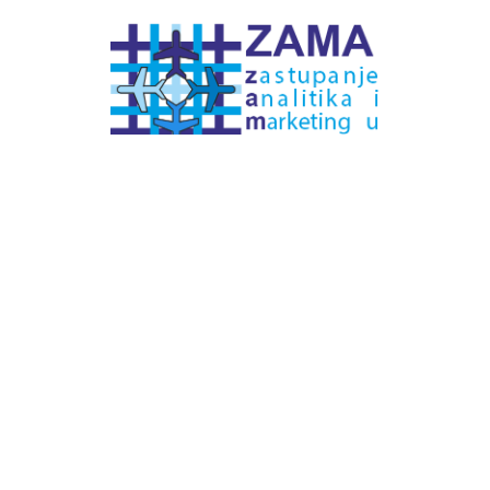
# Labels - oznake
Pretplatite se na
DNEVNI BILTEN
– bitno
više
novosti (svaki dan >15)
– bitno
svježije
novosti nego na
zamaaero
– stiže
na vaš e-mail
svaki radni dan