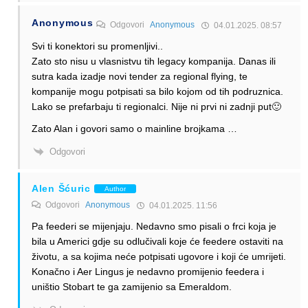
Anonymous
Odgovori
Anonymous
04.01.2025. 08:57
Svi ti konektori su promenljivi..
Zato sto nisu u vlasnistvu tih legacy kompanija. Danas ili
sutra kada izadje novi tender za regional flying, te
kompanije mogu potpisati sa bilo kojom od tih podruznica.
Lako se prefarbaju ti regionalci. Nije ni prvi ni zadnji put🙂
Zato Alan i govori samo o mainline brojkama …
Odgovori
Alen Šćuric
Author
Odgovori
Anonymous
04.01.2025. 11:56
Pa feederi se mijenjaju. Nedavno smo pisali o frci koja je
bila u Americi gdje su odlučivali koje će feedere ostaviti na
životu, a sa kojima neće potpisati ugovore i koji će umrijeti.
Konačno i Aer Lingus je nedavno promijenio feedera i
uništio Stobart te ga zamijenio sa Emeraldom.