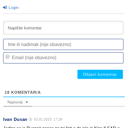
Login
I
ili
n
Em
(n
(n
ob
ob
18
KOMENTAR/A
Najnoviji
Ivan Dusan
02.01.2025. 17:29