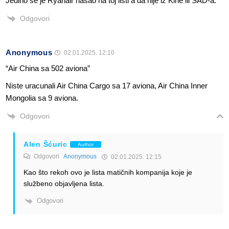
Jedino se je Ryanair nasao na toj listi a da nije iz Kine ili SAD-a.
Odgovori
Anonymous
02.01.2025. 12:10
“Air China sa 502 aviona”
Niste uracunali Air China Cargo sa 17 aviona, Air China Inner
Mongolia sa 9 aviona.
Odgovori
Alen Šćuric
Author
Odgovori
Anonymous
02.01.2025. 12:15
Kao što rekoh ovo je lista matičnih kompanija koje je
službeno objavljena lista.
Odgovori