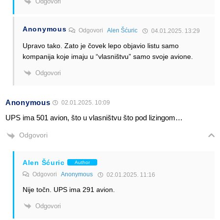
Odgovori
Anonymous
Odgovori
Alen Šćuric
04.01.2025. 13:29
Upravo tako. Zato je čovek lepo objavio listu samo
kompanija koje imaju u “vlasništvu” samo svoje avione.
Odgovori
Anonymous
02.01.2025. 10:09
UPS ima 501 avion, što u vlasništvu što pod lizingom…
Odgovori
Alen Šćuric
Author
Odgovori
Anonymous
02.01.2025. 11:16
Nije točn. UPS ima 291 avion.
Odgovori