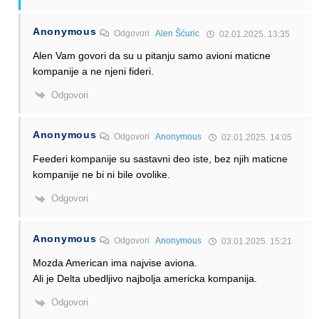
Anonymous
Odgovori
Alen Šćuric
02.01.2025. 13:35
Alen Vam govori da su u pitanju samo avioni maticne
kompanije a ne njeni fideri.
Odgovori
Anonymous
Odgovori
Anonymous
02.01.2025. 14:05
Feederi kompanije su sastavni deo iste, bez njih maticne
kompanije ne bi ni bile ovolike.
Odgovori
Anonymous
Odgovori
Anonymous
03.01.2025. 15:21
Mozda American ima najvise aviona.
Ali je Delta ubedljivo najbolja americka kompanija.
Odgovori