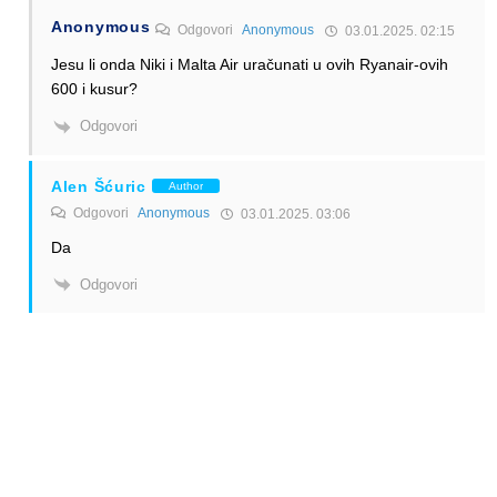
Anonymous
Odgovori
Anonymous
03.01.2025. 02:15
Jesu li onda Niki i Malta Air uračunati u ovih Ryanair-ovih
600 i kusur?
Odgovori
Alen Šćuric
Author
Odgovori
Anonymous
03.01.2025. 03:06
Da
Odgovori