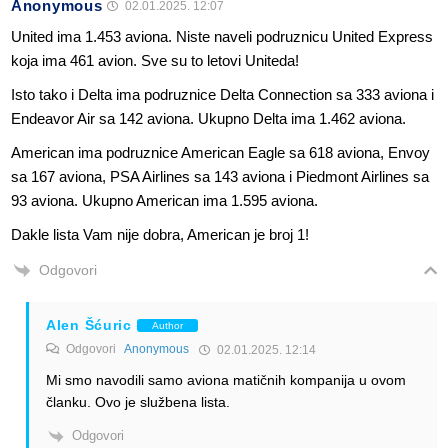
Anonymous
02.01.2025. 12:07
United ima 1.453 aviona. Niste naveli podruznicu United Express
koja ima 461 avion. Sve su to letovi Uniteda!
Isto tako i Delta ima podruznice Delta Connection sa 333 aviona i
Endeavor Air sa 142 aviona. Ukupno Delta ima 1.462 aviona.
American ima podruznice American Eagle sa 618 aviona, Envoy
sa 167 aviona, PSA Airlines sa 143 aviona i Piedmont Airlines sa
93 aviona. Ukupno American ima 1.595 aviona.
Dakle lista Vam nije dobra, American je broj 1!
Odgovori
Alen Šćuric
Author
Odgovori
Anonymous
02.01.2025. 12:14
Mi smo navodili samo aviona matičnih kompanija u ovom
članku. Ovo je službena lista.
Odgovori