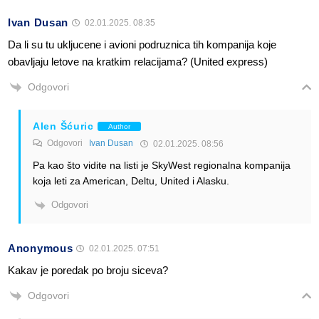
Ivan Dusan
02.01.2025. 08:35
Da li su tu ukljucene i avioni podruznica tih kompanija koje
obavljaju letove na kratkim relacijama? (United express)
Odgovori
Alen Šćuric
Author
Odgovori
Ivan Dusan
02.01.2025. 08:56
Pa kao što vidite na listi je SkyWest regionalna kompanija
koja leti za American, Deltu, United i Alasku.
Odgovori
Anonymous
02.01.2025. 07:51
Kakav je poredak po broju siceva?
Odgovori