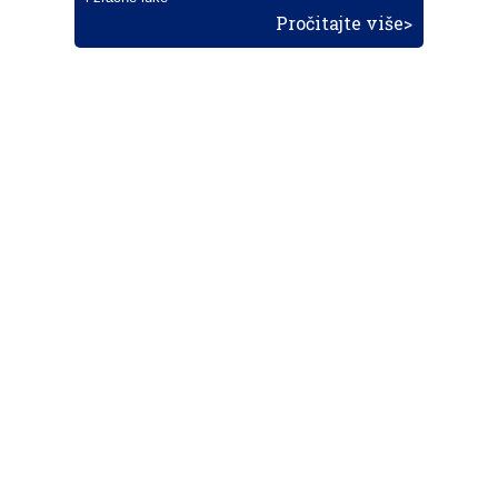
Pročitajte više>
POŠALJITE NOVOST
Budite i vi novinar
zama
aero
!
Ako pošaljete 10 novosti koje objavimo
možete postati honorarni suradnik
i pisati za novac!
Info
Pretplata na dnevne biltene
Update
O nama