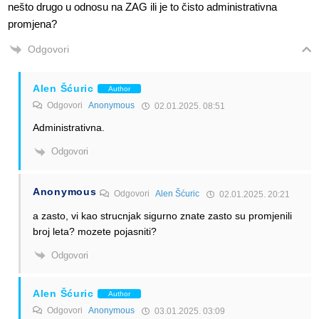
nešto drugo u odnosu na ZAG ili je to čisto administrativna
promjena?
Odgovori
Alen Šćuric
Author
Odgovori
Anonymous
02.01.2025. 08:51
Administrativna.
Odgovori
Anonymous
Odgovori
Alen Šćuric
02.01.2025. 20:21
a zasto, vi kao strucnjak sigurno znate zasto su promjenili
broj leta? mozete pojasniti?
Odgovori
Alen Šćuric
Author
Odgovori
Anonymous
03.01.2025. 03:09