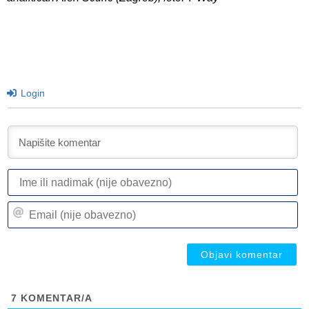
Login
I
ili
n
Em
(n
(n
ob
ob
7
KOMENTAR/A