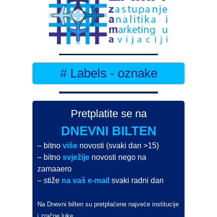
# Labels - oznake
Pretplatite se na
DNEVNI BILTEN
– bitno
više
novosti (svaki dan >15)
– bitno
svježije
novosti nego na
zamaaero
– stiže
na vaš e-mail
svaki radni dan
Na Dnevni bilten su pretplaćene najveće institucije
i zračne luke