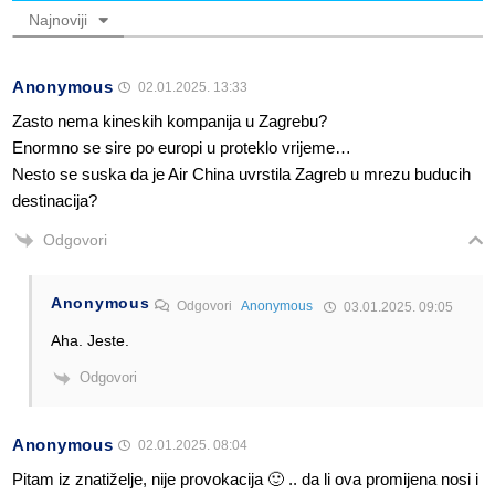
Najnoviji
Anonymous
02.01.2025. 13:33
Zasto nema kineskih kompanija u Zagrebu?
Enormno se sire po europi u proteklo vrijeme…
Nesto se suska da je Air China uvrstila Zagreb u mrezu buducih
destinacija?
Odgovori
Anonymous
Odgovori
Anonymous
03.01.2025. 09:05
Aha. Jeste.
Odgovori
Anonymous
02.01.2025. 08:04
Pitam iz znatiželje, nije provokacija 🙂 .. da li ova promijena nosi i