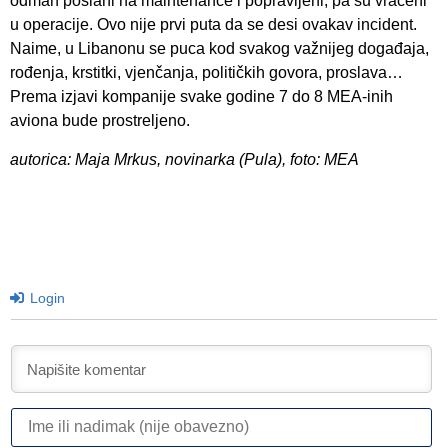
odmah poslani na maintenance i popravljeni, pa su vraćeni
u operacije. Ovo nije prvi puta da se desi ovakav incident.
Naime, u Libanonu se puca kod svakog važnijeg događaja,
rođenja, krstitki, vjenčanja, političkih govora, proslava…
Prema izjavi kompanije svake godine 7 do 8 MEA-inih
aviona bude prostreljeno.
autorica: Maja Mrkus, novinarka (Pula), foto: MEA
Login
I
ili