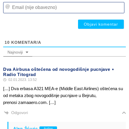
n
Em
(n
(n
ob
ob
10
KOMENTAR/A
Najnoviji
Dva Airbusa oštećena od novogodišnje pucnjave ⋆
Radio Titograd
02.01.2023. 13:52
[…] Dva erbasa A321 MEA-e (Middle East Airlines) oštećena su
od metaka zbog novogodišnje pucnjave u Bejrutu,
prenosi zamaaero.com. […]
Odgovori
Alen Šćuric
Author