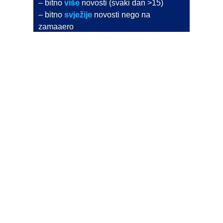
– bitno
više
novosti (svaki dan >15)
– bitno
svježije
novosti nego na
zamaaero
– stiže
na vaš e-mail
svaki radni dan
Na Dnevni bilten su pretplaćene najveće institucije
i zračne luke
Pročitajte više>
POŠALJITE NOVOST
Budite i vi novinar
zama
aero
!
Ako pošaljete 10 novosti koje objavimo
možete postati honorarni suradnik
i pisati za novac!