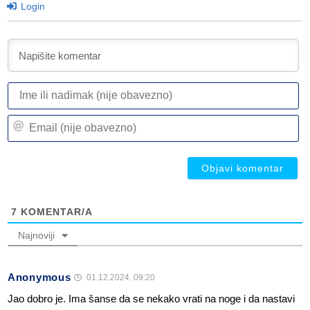
Login
I
ili
n
Em
(n
(n
ob
ob
7
KOMENTAR/A
Najnoviji
Anonymous
01.12.2024. 09:20
Jao dobro je. Ima šanse da se nekako vrati na noge i da nastavi