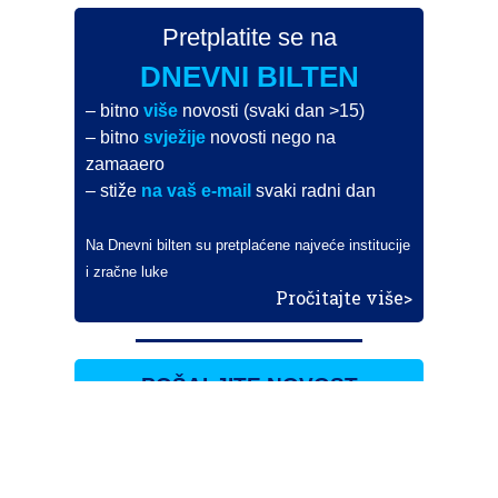
Pretplatite se na
DNEVNI BILTEN
– bitno
više
novosti (svaki dan >15)
– bitno
svježije
novosti nego na
zamaaero
– stiže
na vaš e-mail
svaki radni dan
Na Dnevni bilten su pretplaćene najveće institucije
i zračne luke
Pročitajte više>
POŠALJITE NOVOST
Budite i vi novinar
zama
aero
!
Ako pošaljete 10 novosti koje objavimo
možete postati honorarni suradnik
i pisati za novac!