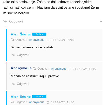
kako tako poslovanje. Zašto ne daju otkaze kancelarijskim
radnicima? Koji će im. Navijam da spirit ostane i opstane! Želim
im sve najbolje!!!!
Odgovori
Alen Šćuric
Author
Odgovori
Anonymous
01.12.2024. 09:40
Svi se nadamo da će opstati.
Odgovori
Anonymous
Odgovori
Anonymous
01.12.2024. 11:10
Mozda se restruktuiraju i prežive
Odgovori
Alen Šćuric
Author
Odgovori
Anonymous
01.12.2024. 11:30