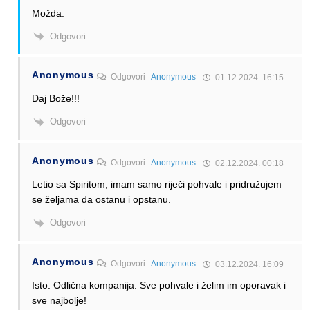
Možda.
Odgovori
Anonymous
Odgovori
Anonymous
01.12.2024. 16:15
Daj Bože!!!
Odgovori
Anonymous
Odgovori
Anonymous
02.12.2024. 00:18
Letio sa Spiritom, imam samo riječi pohvale i pridružujem
se željama da ostanu i opstanu.
Odgovori
Anonymous
Odgovori
Anonymous
03.12.2024. 16:09
Isto. Odlična kompanija. Sve pohvale i želim im oporavak i
sve najbolje!