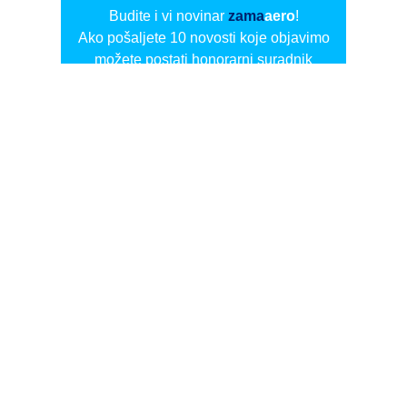
Budite i vi novinar
zama
aero
!
Ako pošaljete 10 novosti koje objavimo
možete postati honorarni suradnik
i pisati za novac!
Info
Pretplata na dnevne biltene
Update
O nama
Kontakt
Impressum
Privacy Policy