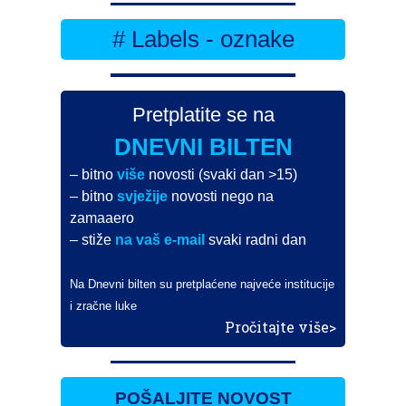
# Labels - oznake
Pretplatite se na
DNEVNI BILTEN
– bitno
više
novosti (svaki dan >15)
– bitno
svježije
novosti nego na
zamaaero
– stiže
na vaš e-mail
svaki radni dan
Na Dnevni bilten su pretplaćene najveće institucije
i zračne luke
Pročitajte više>
POŠALJITE NOVOST