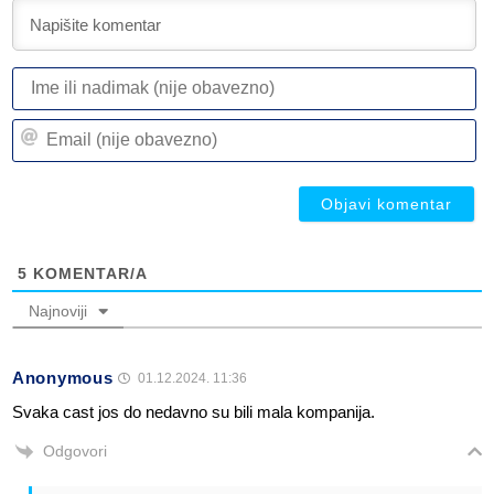
I
ili
n
Em
(n
(n
ob
ob
5
KOMENTAR/A
Najnoviji
Anonymous
01.12.2024. 11:36
Svaka cast jos do nedavno su bili mala kompanija.
Odgovori