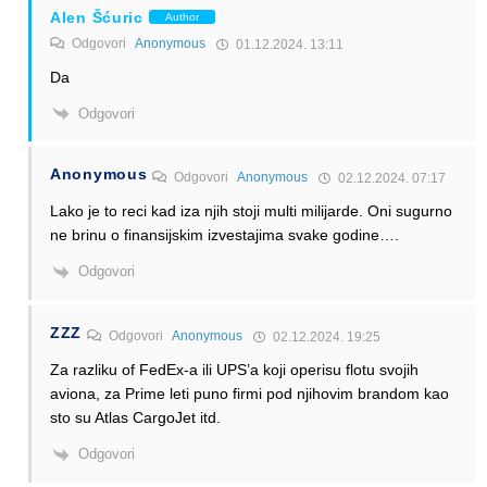
Alen Šćuric
Author
Odgovori
Anonymous
01.12.2024. 13:11
Da
Odgovori
Anonymous
Odgovori
Anonymous
02.12.2024. 07:17
Lako je to reci kad iza njih stoji multi milijarde. Oni sugurno
ne brinu o finansijskim izvestajima svake godine….
Odgovori
ZZZ
Odgovori
Anonymous
02.12.2024. 19:25
Za razliku of FedEx-a ili UPS’a koji operisu flotu svojih
aviona, za Prime leti puno firmi pod njihovim brandom kao
sto su Atlas CargoJet itd.
Odgovori