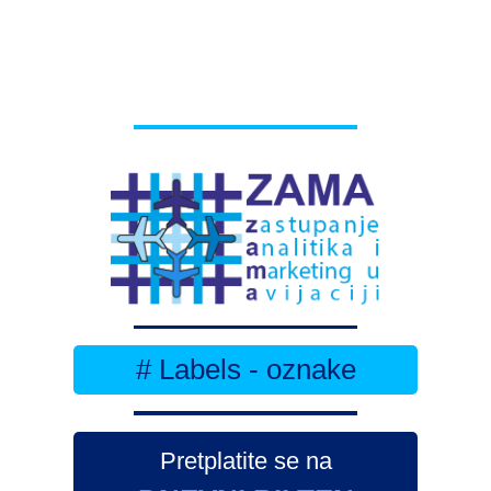
# Labels - oznake
Pretplatite se na