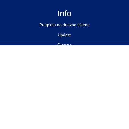
Info
Pretplata na dnevne biltene
Update
O nama
Kontakt
Impressum
Privacy Policy
Pratite nas
Facebook
Instagram