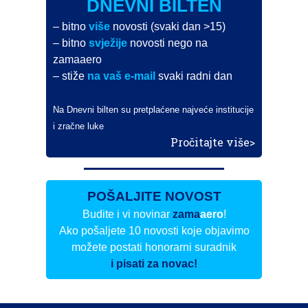
DNEVNI BILTEN
– bitno
više
novosti (svaki dan >15)
– bitno
svježije
novosti nego na
zamaaero
– stiže
na vaš e-mail
svaki radni dan
Na Dnevni bilten su pretplaćene najveće institucije
i zračne luke
Pročitajte više>
POŠALJITE NOVOST
Budite i vi novinar
zama
aero
!
Ako pošaljete 10 novosti koje objavimo
možete postati honorarni suradnik
i pisati za novac!