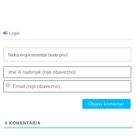
Login
I
ili
n
Em
(n
(n
ob
ob
0
KOMENTAR/A