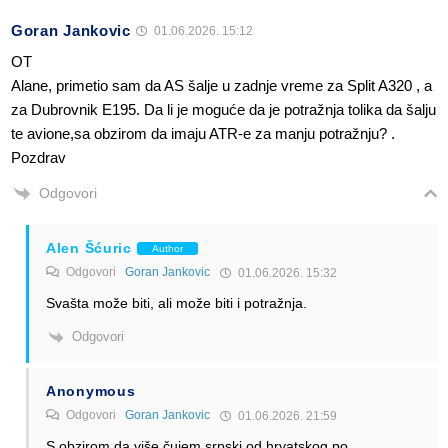
Goran Jankovic
01.06.2026. 15:12
OT
Alane, primetio sam da AS šalje u zadnje vreme za Split A320 , a
za Dubrovnik E195. Da li je moguće da je potražnja tolika da šalju
te avione,sa obzirom da imaju ATR-e za manju potražnju? .
Pozdrav
Odgovori
Alen Šćuric
Author
Odgovori
Goran Jankovic
01.06.2026. 15:32
Svašta može biti, ali može biti i potražnja.
Odgovori
Anonymous
Odgovori
Goran Jankovic
01.06.2026. 21:59
S obzirom da više čujem srpski od hrvatskog po