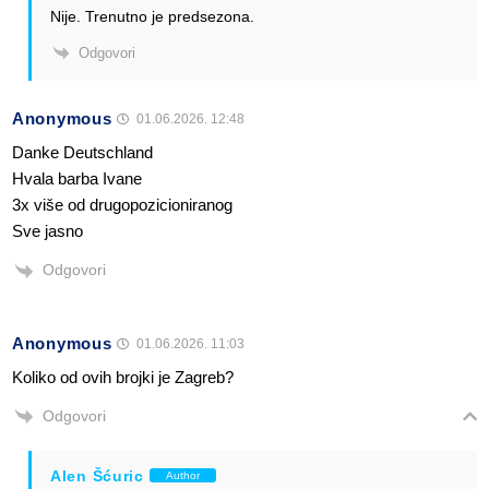
Nije. Trenutno je predsezona.
Odgovori
Anonymous
01.06.2026. 12:48
Danke Deutschland
Hvala barba Ivane
3x više od drugopozicioniranog
Sve jasno
Odgovori
Anonymous
01.06.2026. 11:03
Koliko od ovih brojki je Zagreb?
Odgovori
Alen Šćuric
Author