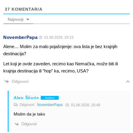
37
KOMENTAR/A
Najnoviji
NovemberPapa
01.06.2026. 20:15
Alene… Molim za malo pojašnjenje: ova lista je bez krajnjih
destinacija?
Let koji je ovde zaveden, recimo kao Nemačka, može biti ili
krajnja destinacija ili “hop” ka, recimo, USA?
Odgovori
Alen Šćuric
Author
Odgovori
NovemberPapa
01.06.2026. 20:46
Mislim da je tako
Odgovori