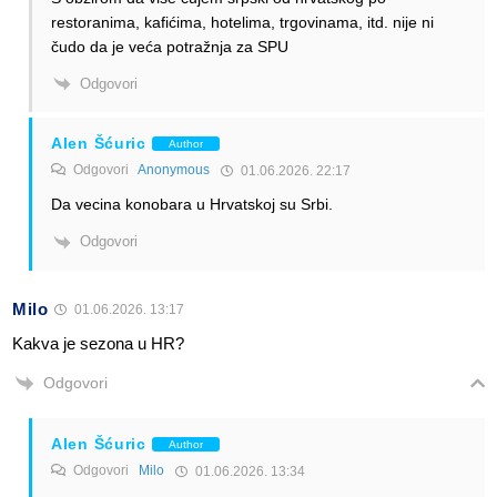
restoranima, kafićima, hotelima, trgovinama, itd. nije ni
čudo da je veća potražnja za SPU
Odgovori
Alen Šćuric
Author
Odgovori
Anonymous
01.06.2026. 22:17
Da vecina konobara u Hrvatskoj su Srbi.
Odgovori
Milo
01.06.2026. 13:17
Kakva je sezona u HR?
Odgovori
Alen Šćuric
Author
Odgovori
Milo
01.06.2026. 13:34