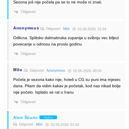
Sezona još nije počela pa se to ne može ni znati.
Odgovori
Anonymous
Odgovori
Milo
01.06.2026. 15:34
Odlicna. Splitsko dalmatinska zupanija u svibnju vec biljezi
povecanje u odnosu na proslu godinu.
Odgovori
Milo
Odgovori
Anonymous
02.06.2026. 00:04
Počela je sezona kako nije, hoteli u CG su puni ima mjesec
dana. Pitam da vidim kakav je početak, kod nas nikad bolje
nije počelo. Isplatio se rat u Iranu
Odgovori
Alen Šćuric
Author
Odgovori
Milo
02.06.2026. 01:40