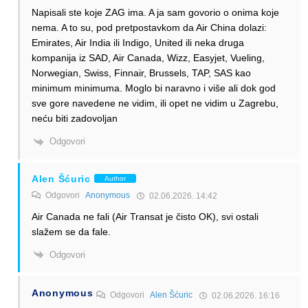
Napisali ste koje ZAG ima. A ja sam govorio o onima koje
nema. A to su, pod pretpostavkom da Air China dolazi:
Emirates, Air India ili Indigo, United ili neka druga
kompanija iz SAD, Air Canada, Wizz, Easyjet, Vueling,
Norwegian, Swiss, Finnair, Brussels, TAP, SAS kao
minimum minimuma. Moglo bi naravno i više ali dok god
sve gore navedene ne vidim, ili opet ne vidim u Zagrebu,
neću biti zadovoljan
Odgovori
Alen Šćuric
Author
Odgovori
Anonymous
02.06.2026. 14:42
Air Canada ne fali (Air Transat je čisto OK), svi ostali
slažem se da fale.
Odgovori
Anonymous
Odgovori
Alen Šćuric
02.06.2026. 16:16