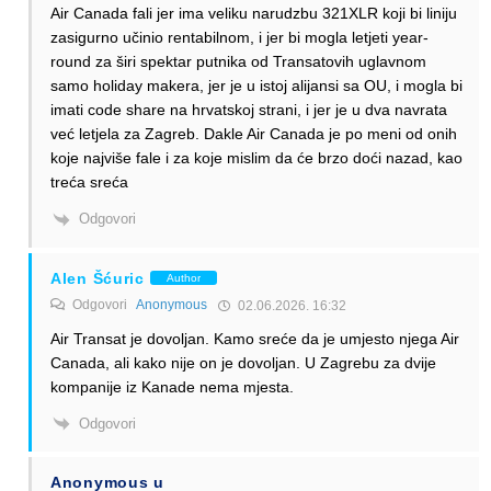
Air Canada fali jer ima veliku narudzbu 321XLR koji bi liniju
zasigurno učinio rentabilnom, i jer bi mogla letjeti year-
round za širi spektar putnika od Transatovih uglavnom
samo holiday makera, jer je u istoj alijansi sa OU, i mogla bi
imati code share na hrvatskoj strani, i jer je u dva navrata
već letjela za Zagreb. Dakle Air Canada je po meni od onih
koje najviše fale i za koje mislim da će brzo doći nazad, kao
treća sreća
Odgovori
Alen Šćuric
Author
Odgovori
Anonymous
02.06.2026. 16:32
Air Transat je dovoljan. Kamo sreće da je umjesto njega Air
Canada, ali kako nije on je dovoljan. U Zagrebu za dvije
kompanije iz Kanade nema mjesta.
Odgovori
Anonymous u