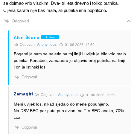
se doimao vrlo visokim. Dva- tri leta dnevno i toliko putnika.
Cijena karata nije baš mala, ali putnika ima poprilično.
Odgovori
Alen Šćuric
Author
Odgovori
Anonymous
01.06.2026. 12:59
Bogami ja sam se naletio na toj liniji i uvijek je bilo vrlo malo
putnika. Konačno, zamaaero je objavio broj putnika na liniji
i on je istinski loš.
Odgovori
Zamagirl
Odgovori
Anonymous
01.06.2026. 19:59
Meni uvijek los, nikad sjedalo do mene popunjeno.
Na DBV BEG par puta pun avion, na TIV BEG onako, 70%
cca.
Odgovori