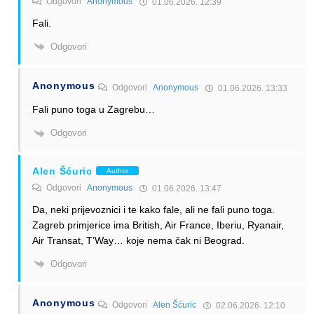
Odgovori
Anonymous
01.06.2026. 12:39
Fali.
Odgovori
Anonymous
Odgovori
Anonymous
01.06.2026. 13:33
Fali puno toga u Zagrebu…
Odgovori
Alen Šćuric
Author
Odgovori
Anonymous
01.06.2026. 13:47
Da, neki prijevoznici i te kako fale, ali ne fali puno toga.
Zagreb primjerice ima British, Air France, Iberiu, Ryanair,
Air Transat, T’Way… koje nema čak ni Beograd.
Odgovori
Anonymous
Odgovori
Alen Šćuric
02.06.2026. 12:10