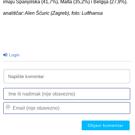
imaju Španjolska (41,7%), Malta (35,2%) i Belgija (27,9%).
analitičar: Alen Šćuric (Zagreb), foto: Lufthansa
Login
I
ili
n
Em
(n
(n
ob
ob