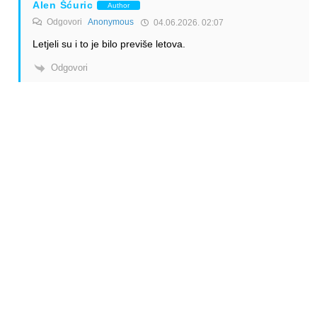
Alen Šćuric
Author
Odgovori
Anonymous
04.06.2026. 02:07
Letjeli su i to je bilo previše letova.
Odgovori
Anonymous
Odgovori
Alen Šćuric
04.06.2026. 16:06
“bilo previše letova.”
Znači prema tome da su sad konačno i europljani došli k
pameti da nema opravdanja da lete za
Zagreb iste linije ko i CTN!
CTN rastura protivnike…
Odgovori
Alen Šćuric
Author
Odgovori
Anonymous
04.06.2026. 16:36
Da, da Croatia eto baš rastura. To vidimo svakodnevno. A