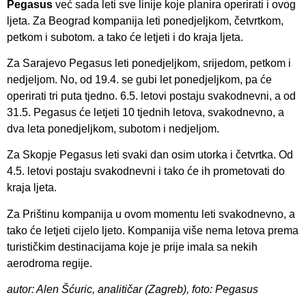
Pegasus
već sada leti sve linije koje planira operirati i ovog
ljeta. Za Beograd kompanija leti ponedjeljkom, četvrtkom,
petkom i subotom. a tako će letjeti i do kraja ljeta.
Za Sarajevo Pegasus leti ponedjeljkom, srijedom, petkom i
nedjeljom. No, od 19.4. se gubi let ponedjeljkom, pa će
operirati tri puta tjedno. 6.5. letovi postaju svakodnevni, a od
31.5. Pegasus će letjeti 10 tjednih letova, svakodnevno, a
dva leta ponedjeljkom, subotom i nedjeljom.
Za Skopje Pegasus leti svaki dan osim utorka i četvrtka. Od
4.5. letovi postaju svakodnevni i tako će ih prometovati do
kraja ljeta.
Za Prištinu kompanija u ovom momentu leti svakodnevno, a
tako će letjeti cijelo ljeto. Kompanija više nema letova prema
turističkim destinacijama koje je prije imala sa nekih
aerodroma regije.
autor: Alen Šćuric, analitičar (Zagreb), foto: Pegasus