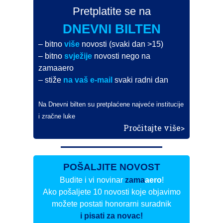
Pretplatite se na
DNEVNI BILTEN
– bitno
više
novosti (svaki dan >15)
– bitno
svježije
novosti nego na
zamaaero
– stiže
na vaš e-mail
svaki radni dan
Na Dnevni bilten su pretplaćene najveće institucije
i zračne luke
Pročitajte više>
POŠALJITE NOVOST
Budite i vi novinar
zama
aero
!
Ako pošaljete 10 novosti koje objavimo
možete postati honorarni suradnik
i pisati za novac!