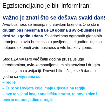
Egzistencijalno je biti informiran!
Važno je znati što se dešava svaki dan!
Avio-business se mijenja munjavitom brzinom. Ono što
u
drugim businessima traje 10 godina u avio-buisinessu
desi se u godinu dana
. Svjedoci smo ogromnih globalnih
promjena u avio-businessu u posljednjih tri godine koje su
potpuno okrenuti avio-business u vrlo kratko vrijeme.
Stoga ZAMAaero već četiri godine pruža uslugu
aerodromima, avio-kompanijama, ministarstvima i drugim
institucijama u avijaciji. Dnevni bilten šalje se 5 dana u
tjednu sa
vijestima iz:
– regije
– Europe i svijeta koje imaju utjecaja na regiju
– sve te vijesti imaju analitičku stranu, te poveznice i
osvrte na posljedice u regiji