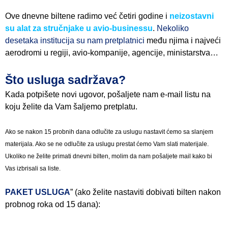
Ove dnevne biltene radimo već četiri godine i
neizostavni
su alat za stručnjake u avio-businessu
.
Nekoliko
desetaka institucija su nam pretplatnici
među njima i najveći
aerodromi u regiji, avio-kompanije, agencije, ministarstva…
Što usluga sadržava?
Kada potpišete novi ugovor, pošaljete nam e-mail listu na
koju želite da Vam šaljemo pretplatu.
Ako se nakon 15 probnih dana odlučite za uslugu nastavit ćemo sa slanjem
materijala. Ako se ne odlučite za uslugu prestat ćemo Vam slati materijale.
Ukoliko ne želite primati dnevni bilten, molim da nam pošaljete mail kako bi
Vas izbrisali sa liste.
PAKET USLUGA
” (ako želite nastaviti dobivati bilten nakon
probnog roka od 15 dana):