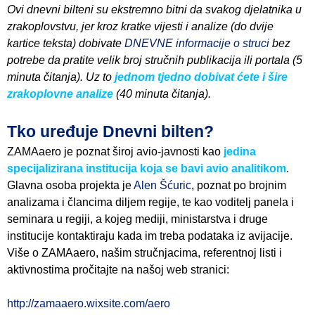
Ovi dnevni bilteni su ekstremno bitni da svakog djelatnika u
zrakoplovstvu, jer kroz kratke vijesti i analize (do dvije
kartice teksta) dobivate
DNEVNE informacije o struci
bez
potrebe da pratite velik broj stručnih publikacija ili portala (5
minuta čitanja). Uz to
jednom tjedno dobivat ćete i šire
zrakoplovne analize
(40 minuta čitanja).
Tko uređuje Dnevni bilten?
ZAMAaero je poznat široj avio-javnosti kao
jedina
specijalizirana institucija koja se bavi avio analitikom
.
Glavna osoba projekta je
Alen Šćuric
, poznat po brojnim
analizama i člancima diljem regije, te kao voditelj panela i
seminara u regiji, a kojeg mediji, ministarstva i druge
institucije kontaktiraju kada im treba podataka iz avijacije.
Više o ZAMAaero, našim stručnjacima, referentnoj listi i
aktivnostima pročitajte na našoj web stranici:
http://zamaaero.wixsite.com/aero