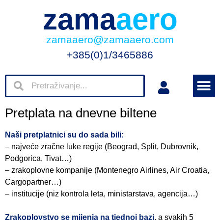
zama
aero
zamaaero@zamaaero.com
+385(0)1/3465886
Pretplata na dnevne biltene
Naši pretplatnici su do sada bili:
– najveće zračne luke regije (Beograd, Split, Dubrovnik,
Podgorica, Tivat…)
– zrakoplovne kompanije (Montenegro Airlines, Air Croatia,
Cargopartner…)
– institucije (niz kontrola leta, ministarstava, agencija…)
Zrakoplovstvo se mijenja na tjednoj bazi
, a svakih 5