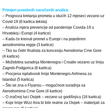
Primjeri posebnih naručenih analiza:
– Prognoza kretanja prometa u idućih 12 mjeseci vezano uz
Covid-19 (6 kartica teksta)
– Analiza mjera prevencije od pandemije Covida-19 u
Hrvatskoj i Europi (4 kartice)
– Kada će krenuti promet u Europi i na pojedinim
aerodromima regije (3 kartice)
– Tko su četiri finalista za koncesiju Aerodroma Crne Gore
(4 kartice)
– Možebitna suradnja Montenegra i Croatie vezano uz liniju
Zagreb-Podgorica (6 kartica)
– Procjena isplativosti linije Montenegro Airlinesa za
Istanbul (5 kartica)
– Što se zna o Flyansu – mogućnost suradnja sa
Aerodromima Crne Gore (4 kartice)
– O zračnoj luci Osijek – vezano uz godišnjicu (16 kartica)
– Koje linije Wizz Aira bi bile realne za Osijek – materijali za