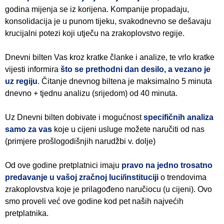
godina mijenja se iz korijena. Kompanije propadaju,
konsolidacija je u punom tijeku, svakodnevno se dešavaju
krucijalni potezi koji utječu na zrakoplovstvo regije.
Dnevni bilten Vas kroz kratke članke i analize, te vrlo kratke
vijesti informira
što se prethodni dan desilo, a vezano je
uz regiju
. Čitanje dnevnog biltena je maksimalno 5 minuta
dnevno + tjednu analizu (srijedom) od 40 minuta.
Uz Dnevni bilten dobivate i mogućnost
specifičnih analiza
samo za vas
koje u cijeni usluge možete naručiti od nas
(primjere prošlogodišnjih narudžbi v. dolje)
Od ove godine pretplatnici imaju
pravo na jedno trosatno
predavanje u vašoj zračnoj luci/instituciji
o trendovima
zrakoplovstva koje je prilagođeno naručiocu (u cijeni). Ovo
smo proveli već ove godine kod pet naših najvećih
pretplatnika.