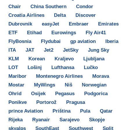
Chair
China Southern
Condor
Croatia Airlines
Delta
Discover
Dubrovnik
easyJet
Embraer
Emirates
ETF
Etihad
Eurowings
Fly Air41
FlyBosnia
Flydubai
gp aviation
Iberia
ITA
JAT
Jet2
JetSky
Jung Sky
KLM
Korean
Kraljevo
Ljubljana
LOT
Lošinj
Lufthansa
Lučko
Maribor
Montenegro Airlines
Morava
Mostar
MyWings
Niš
Norwegian
Ohrid
Osijek
Pegasus
Podgorica
Ponikve
Portorož
Pragusa
prince Aviation
Priština
Pula
Qatar
Rijeka
Ryanair
Sarajevo
Skopje
skyalps
SouthEast
Southwest
Split