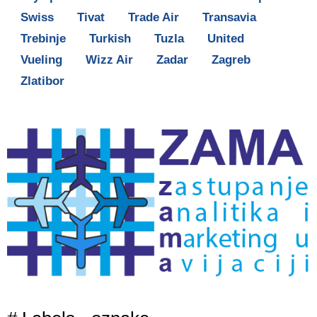
Swiss
Tivat
Trade Air
Transavia
Trebinje
Turkish
Tuzla
United
Vueling
Wizz Air
Zadar
Zagreb
Zlatibor