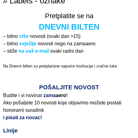
# Labels - oznake
Pretplatite se na
DNEVNI BILTEN
– bitno
više
novosti (svaki dan >15)
– bitno
svježije
novosti nego na zamaaero
– stiže
na vaš e-mail
svaki radni dan
Na Dnevni bilten su pretplaćene najveće institucije i zračne luke
Pročitajte više>
POŠALJITE NOVOST
Budite i vi novinar
zama
aero
!
Ako pošaljete 10 novosti koje objavimo možete postati
honorarni suradnik
i pisati za novac!
Linije