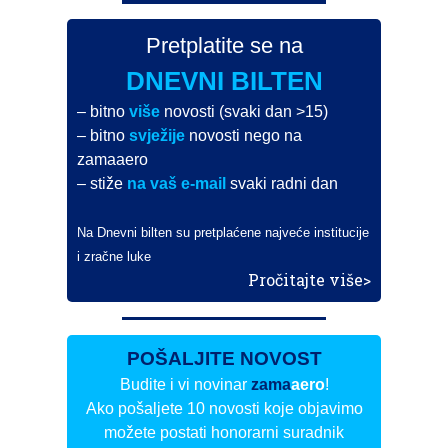
Pretplatite se na
DNEVNI BILTEN
– bitno
više
novosti (svaki dan >15)
– bitno
svježije
novosti nego na
zamaaero
– stiže
na vaš e-mail
svaki radni dan
Na Dnevni bilten su pretplaćene najveće institucije
i zračne luke
Pročitajte više>
POŠALJITE NOVOST
Budite i vi novinar
zama
aero
!
Ako pošaljete 10 novosti koje objavimo
možete postati honorarni suradnik