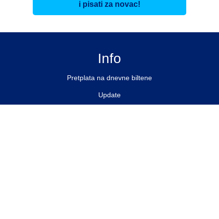
i pisati za novac!
Info
Pretplata na dnevne biltene
Update
O nama
Kontakt
Impressum
Privacy Policy
Pratite nas