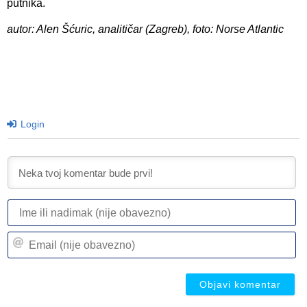
putnika.
autor: Alen Šćuric, analitičar (Zagreb), foto: Norse Atlantic
Login
I
ili
n
Em
(n
(n
ob
ob