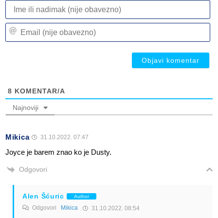
I
ili
n
Em
(n
(n
ob
ob
8
KOMENTAR/A
Najnoviji
Mikica
31.10.2022. 07:47
Joyce je barem znao ko je Dusty.
Odgovori
Alen Šćuric
Author
Odgovori
Mikica
31.10.2022. 08:54