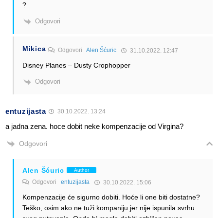
?
Odgovori
Mikica
Odgovori
Alen Šćuric
31.10.2022. 12:47
Disney Planes – Dusty Crophopper
Odgovori
entuzijasta
30.10.2022. 13:24
a jadna zena. hoce dobit neke kompenzacije od Virgina?
Odgovori
Alen Šćuric
Author
Odgovori
entuzijasta
30.10.2022. 15:06
Kompenzacije će sigurno dobiti. Hoće li one biti dostatne?
Teško, osim ako ne tuži kompaniju jer nije ispunila svrhu