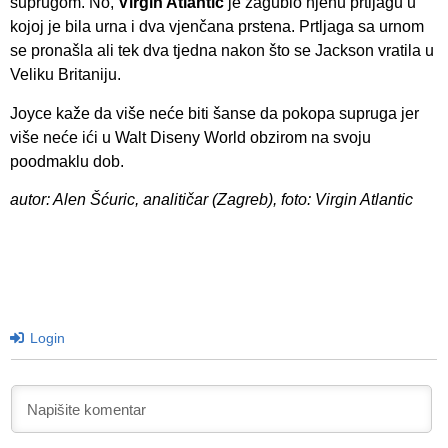
suprugom. No,
Virgin Atlantic
je zagubio njenu prtljagu u
kojoj je bila urna i dva vjenčana prstena. Prtljaga sa urnom
se pronašla ali tek dva tjedna nakon što se Jackson vratila u
Veliku Britaniju.
Joyce kaže da više neće biti šanse da pokopa supruga jer
više neće ići u Walt Diseny World obzirom na svoju
poodmaklu dob.
autor: Alen Šćuric, analitičar (Zagreb), foto: Virgin Atlantic
Login