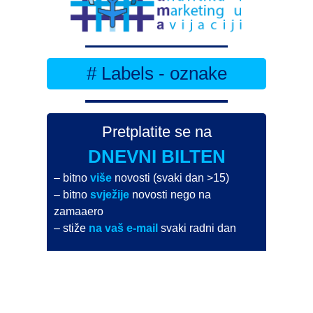
# Labels - oznake
Pretplatite se na
DNEVNI BILTEN
– bitno
više
novosti (svaki dan >15)
– bitno
svježije
novosti nego na
zamaaero
– stiže
na vaš e-mail
svaki radni dan
Na Dnevni bilten su pretplaćene najveće institucije
i zračne luke
Pročitajte više>