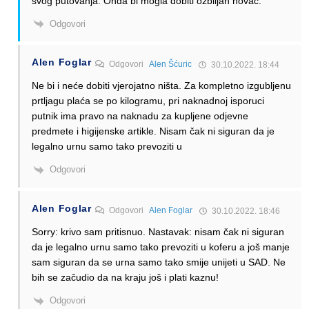
svog putovanja. Onda bi mogla dobiti ozbiljan novac.
Odgovori
Alen Foglar
Odgovori
Alen Šćuric
30.10.2022. 18:44
Ne bi i neće dobiti vjerojatno ništa. Za kompletno izgubljenu
prtljagu plaća se po kilogramu, pri naknadnoj isporuci
putnik ima pravo na naknadu za kupljene odjevne
predmete i higijenske artikle. Nisam čak ni siguran da je
legalno urnu samo tako prevoziti u
Odgovori
Alen Foglar
Odgovori
Alen Foglar
30.10.2022. 18:46
Sorry: krivo sam pritisnuo. Nastavak: nisam čak ni siguran
da je legalno urnu samo tako prevoziti u koferu a još manje
sam siguran da se urna samo tako smije unijeti u SAD. Ne
bih se začudio da na kraju još i plati kaznu!
Odgovori