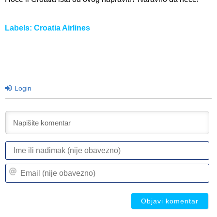
Labels:
Croatia Airlines
Login
I
ili
n
Em
(n
(n
ob
ob