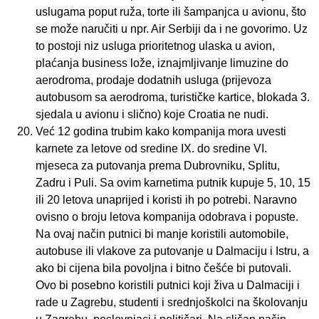
uslugama poput ruža, torte ili šampanjca u avionu, što
se može naručiti u npr. Air Serbiji da i ne govorimo. Uz
to postoji niz usluga prioritetnog ulaska u avion,
plaćanja business lože, iznajmljivanje limuzine do
aerodroma, prodaje dodatnih usluga (prijevoza
autobusom sa aerodroma, turističke kartice, blokada 3.
sjedala u avionu i slično) koje Croatia ne nudi.
Već 12 godina trubim kako kompanija mora uvesti
karnete za letove od sredine IX. do sredine VI.
mjeseca za putovanja prema Dubrovniku, Splitu,
Zadru i Puli. Sa ovim karnetima putnik kupuje 5, 10, 15
ili 20 letova unaprijed i koristi ih po potrebi. Naravno
ovisno o broju letova kompanija odobrava i popuste.
Na ovaj način putnici bi manje koristili automobile,
autobuse ili vlakove za putovanje u Dalmaciju i Istru, a
ako bi cijena bila povoljna i bitno češće bi putovali.
Ovo bi posebno koristili putnici koji živa u Dalmaciji i
rade u Zagrebu, studenti i srednjoškolci na školovanju