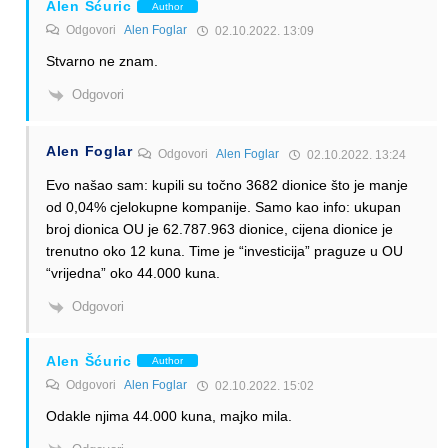
Alen Šćuric
Author
Odgovori
Alen Foglar
02.10.2022. 13:09
Stvarno ne znam.
Odgovori
Alen Foglar
Odgovori
Alen Foglar
02.10.2022. 13:24
Evo našao sam: kupili su točno 3682 dionice što je manje
od 0,04% cjelokupne kompanije. Samo kao info: ukupan
broj dionica OU je 62.787.963 dionice, cijena dionice je
trenutno oko 12 kuna. Time je “investicija” praguze u OU
“vrijedna” oko 44.000 kuna.
Odgovori
Alen Šćuric
Author
Odgovori
Alen Foglar
02.10.2022. 15:02
Odakle njima 44.000 kuna, majko mila.