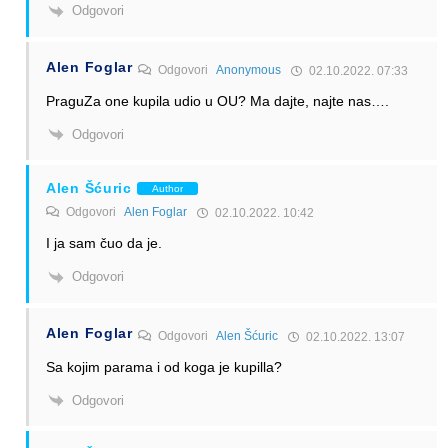
Odgovori
Alen Foglar
Odgovori
Anonymous
02.10.2022. 07:33
PraguZa one kupila udio u OU? Ma dajte, najte nas….
Odgovori
Alen Šćuric
Author
Odgovori
Alen Foglar
02.10.2022. 10:42
I ja sam čuo da je.
Odgovori
Alen Foglar
Odgovori
Alen Šćuric
02.10.2022. 13:07
Sa kojim parama i od koga je kupilla?
Odgovori