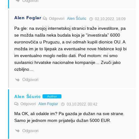
Odgovori
Alen Foglar
Odgovori
Alen Šćuric
02.10.2022. 18:09
Pa gle: na svojoj internetskoj stranici traže investitore, pa
se možda našla neka budala koja je “investirala” 6000
euronovčića u Pruguzu, a ovi odmah kupili dionice OU. A
možda im je to lijepak za eventualne nove hlebince koji bi
im eventualno moglo nešto dati. Pod motom: mi smo
suvlasnici hrvatske nacionalne kompanije… Zvuči jako
ozbiljno…
Odgovori
Alen Šćuric
Author
Odgovori
Alen Foglar
03.10.2022. 00:42
Ma OK, ali odakle im? Pa gazda je dužan na sve strane.
Samo je jednom mom prijatelju dužan 5000 EUR.
Odgovori