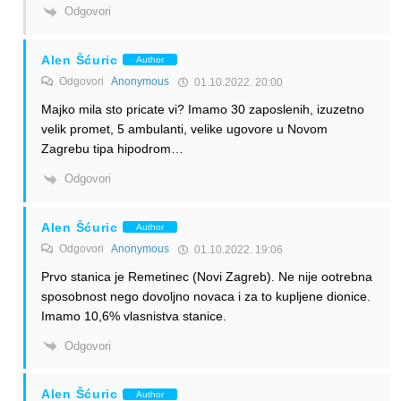
Odgovori
Alen Šćuric
Author
Odgovori
Anonymous
01.10.2022. 20:00
Majko mila sto pricate vi? Imamo 30 zaposlenih, izuzetno
velik promet, 5 ambulanti, velike ugovore u Novom
Zagrebu tipa hipodrom…
Odgovori
Alen Šćuric
Author
Odgovori
Anonymous
01.10.2022. 19:06
Prvo stanica je Remetinec (Novi Zagreb). Ne nije ootrebna
sposobnost nego dovoljno novaca i za to kupljene dionice.
Imamo 10,6% vlasnistva stanice.
Odgovori
Alen Šćuric
Author