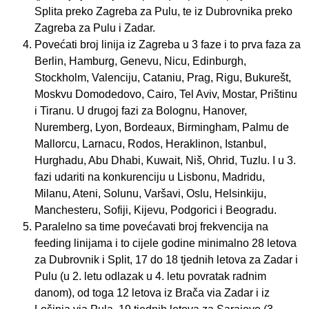
Splita preko Zagreba za Pulu, te iz Dubrovnika preko
Zagreba za Pulu i Zadar.
Povećati broj linija iz Zagreba u 3 faze i to prva faza za
Berlin, Hamburg, Genevu, Nicu, Edinburgh,
Stockholm, Valenciju, Cataniu, Prag, Rigu, Bukurešt,
Moskvu Domodedovo, Cairo, Tel Aviv, Mostar, Prištinu
i Tiranu. U drugoj fazi za Bolognu, Hanover,
Nuremberg, Lyon, Bordeaux, Birmingham, Palmu de
Mallorcu, Larnacu, Rodos, Heraklinon, Istanbul,
Hurghadu, Abu Dhabi, Kuwait, Niš, Ohrid, Tuzlu. I u 3.
fazi udariti na konkurenciju u Lisbonu, Madridu,
Milanu, Ateni, Solunu, Varšavi, Oslu, Helsinkiju,
Manchesteru, Sofiji, Kijevu, Podgorici i Beogradu.
Paralelno sa time povećavati broj frekvencija na
feeding linijama i to cijele godine minimalno 28 letova
za Dubrovnik i Split, 17 do 18 tjednih letova za Zadar i
Pulu (u 2. letu odlazak u 4. letu povratak radnim
danom), od toga 12 letova iz Brača via Zadar i iz