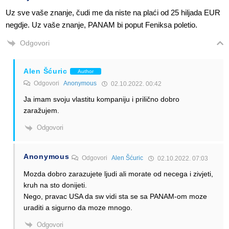
Uz sve vaše znanje, čudi me da niste na plaći od 25 hiljada EUR
negdje. Uz vaše znanje, PANAM bi poput Feniksa poletio.
Odgovori
Alen Šćuric
Author
Odgovori
Anonymous
02.10.2022. 00:42
Ja imam svoju vlastitu kompaniju i prilično dobro
zaražujem.
Odgovori
Anonymous
Odgovori
Alen Šćuric
02.10.2022. 07:03
Mozda dobro zarazujete ljudi ali morate od necega i zivjeti,
kruh na sto donijeti.
Nego, pravac USA da sw vidi sta se sa PANAM-om moze
uraditi a sigurno da moze mnogo.
Odgovori