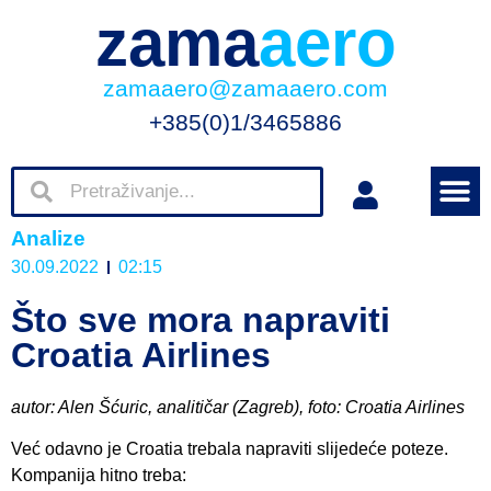
zama
aero
zamaaero@zamaaero.com
+385(0)1/3465886
Analize
30.09.2022
02:15
Što sve mora napraviti
Croatia Airlines
autor: Alen Šćuric, analitičar (Zagreb), foto: Croatia Airlines
Već odavno je Croatia trebala napraviti slijedeće poteze.
Kompanija hitno treba: