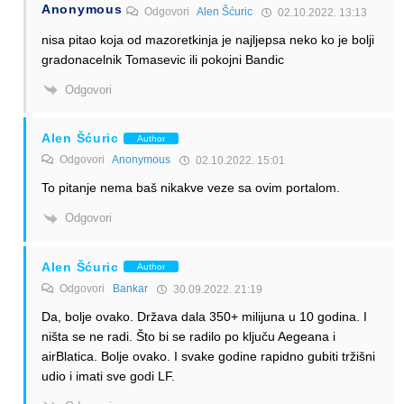
Anonymous
Odgovori
Alen Šćuric
02.10.2022. 13:13
nisa pitao koja od mazoretkinja je najljepsa neko ko je bolji
gradonacelnik Tomasevic ili pokojni Bandic
Odgovori
Alen Šćuric
Author
Odgovori
Anonymous
02.10.2022. 15:01
To pitanje nema baš nikakve veze sa ovim portalom.
Odgovori
Alen Šćuric
Author
Odgovori
Bankar
30.09.2022. 21:19
Da, bolje ovako. Država dala 350+ milijuna u 10 godina. I
ništa se ne radi. Što bi se radilo po ključu Aegeana i
airBlatica. Bolje ovako. I svake godine rapidno gubiti tržišni
udio i imati sve godi LF.