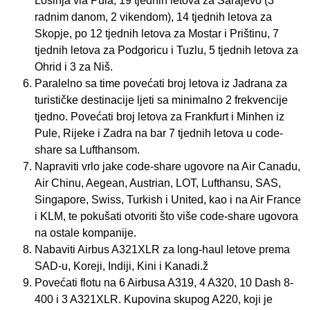
Lošinja via Pula, 19 tjednih letova za Sarajevo (3
radnim danom, 2 vikendom), 14 tjednih letova za
Skopje, po 12 tjednih letova za Mostar i Prištinu, 7
tjednih letova za Podgoricu i Tuzlu, 5 tjednih letova za
Ohrid i 3 za Niš.
Paralelno sa time povećati broj letova iz Jadrana za
turističke destinacije ljeti sa minimalno 2 frekvencije
tjedno. Povećati broj letova za Frankfurt i Minhen iz
Pule, Rijeke i Zadra na bar 7 tjednih letova u code-
share sa Lufthansom.
Napraviti vrlo jake code-share ugovore na Air Canadu,
Air Chinu, Aegean, Austrian, LOT, Lufthansu, SAS,
Singapore, Swiss, Turkish i United, kao i na Air France
i KLM, te pokušati otvoriti što više code-share ugovora
na ostale kompanije.
Nabaviti Airbus A321XLR za long-haul letove prema
SAD-u, Koreji, Indiji, Kini i Kanadi.ž
Povećati flotu na 6 Airbusa A319, 4 A320, 10 Dash 8-
400 i 3 A321XLR. Kupovina skupog A220, koji je