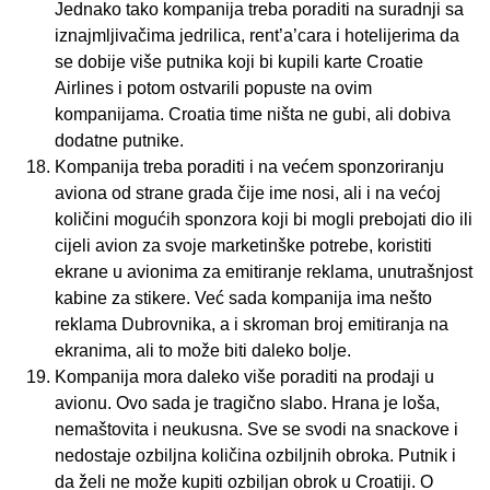
Jednako tako kompanija treba poraditi na suradnji sa
iznajmljivačima jedrilica, rent’a’cara i hotelijerima da
se dobije više putnika koji bi kupili karte Croatie
Airlines i potom ostvarili popuste na ovim
kompanijama. Croatia time ništa ne gubi, ali dobiva
dodatne putnike.
Kompanija treba poraditi i na većem sponzoriranju
aviona od strane grada čije ime nosi, ali i na većoj
količini mogućih sponzora koji bi mogli prebojati dio ili
cijeli avion za svoje marketinške potrebe, koristiti
ekrane u avionima za emitiranje reklama, unutrašnjost
kabine za stikere. Već sada kompanija ima nešto
reklama Dubrovnika, a i skroman broj emitiranja na
ekranima, ali to može biti daleko bolje.
Kompanija mora daleko više poraditi na prodaji u
avionu. Ovo sada je tragično slabo. Hrana je loša,
nemaštovita i neukusna. Sve se svodi na snackove i
nedostaje ozbiljna količina ozbiljnih obroka. Putnik i
da želi ne može kupiti ozbiljan obrok u Croatiji. O