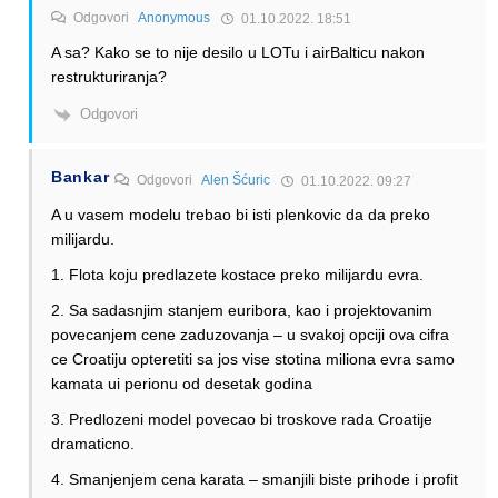
Odgovori
Anonymous
01.10.2022. 18:51
A sa? Kako se to nije desilo u LOTu i airBalticu nakon
restrukturiranja?
Odgovori
Bankar
Odgovori
Alen Šćuric
01.10.2022. 09:27
A u vasem modelu trebao bi isti plenkovic da da preko
milijardu.
1. Flota koju predlazete kostace preko milijardu evra.
2. Sa sadasnjim stanjem euribora, kao i projektovanim
povecanjem cene zaduzovanja – u svakoj opciji ova cifra
ce Croatiju opteretiti sa jos vise stotina miliona evra samo
kamata ui perionu od desetak godina
3. Predlozeni model povecao bi troskove rada Croatije
dramaticno.
4. Smanjenjem cena karata – smanjili biste prihode i profit