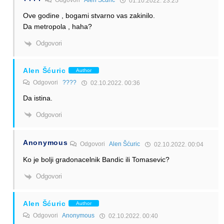
Odgovori
Alen Šćuric
01.10.2022. 23:25
Ove godine , bogami stvarno vas zakinilo.
Da metropola , haha?
Odgovori
Alen Šćuric
Author
Odgovori
????
02.10.2022. 00:36
Da istina.
Odgovori
Anonymous
Odgovori
Alen Šćuric
02.10.2022. 00:04
Ko je bolji gradonacelnik Bandic ili Tomasevic?
Odgovori
Alen Šćuric
Author
Odgovori
Anonymous
02.10.2022. 00:40