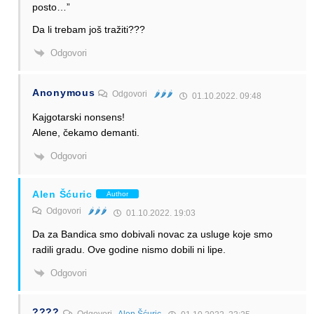
posto…”
Da li trebam još tražiti???
Odgovori
Anonymous
Odgovori
🌶️🌶️🌶️
01.10.2022. 09:48
Kajgotarski nonsens!
Alene, čekamo demanti.
Odgovori
Alen Šćuric
Author
Odgovori
🌶️🌶️🌶️
01.10.2022. 19:03
Da za Bandica smo dobivali novac za usluge koje smo
radili gradu. Ove godine nismo dobili ni lipe.
Odgovori
????