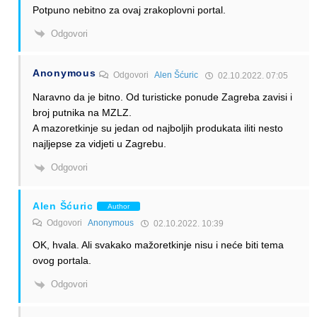
Potpuno nebitno za ovaj zrakoplovni portal.
Odgovori
Anonymous
Odgovori
Alen Šćuric
02.10.2022. 07:05
Naravno da je bitno. Od turisticke ponude Zagreba zavisi i
broj putnika na MZLZ.
A mazoretkinje su jedan od najboljih produkata iliti nesto
najljepse za vidjeti u Zagrebu.
Odgovori
Alen Šćuric
Author
Odgovori
Anonymous
02.10.2022. 10:39
OK, hvala. Ali svakako mažoretkinje nisu i neće biti tema
ovog portala.
Odgovori