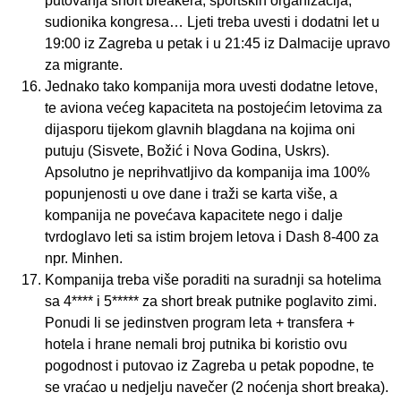
putovanja short breakera, sportskih organizacija,
sudionika kongresa… Ljeti treba uvesti i dodatni let u
19:00 iz Zagreba u petak i u 21:45 iz Dalmacije upravo
za migrante.
Jednako tako kompanija mora uvesti dodatne letove,
te aviona većeg kapaciteta na postojećim letovima za
dijasporu tijekom glavnih blagdana na kojima oni
putuju (Sisvete, Božić i Nova Godina, Uskrs).
Apsolutno je neprihvatljivo da kompanija ima 100%
popunjenosti u ove dane i traži se karta više, a
kompanija ne povećava kapacitete nego i dalje
tvrdoglavo leti sa istim brojem letova i Dash 8-400 za
npr. Minhen.
Kompanija treba više poraditi na suradnji sa hotelima
sa 4**** i 5***** za short break putnike poglavito zimi.
Ponudi li se jedinstven program leta + transfera +
hotela i hrane nemali broj putnika bi koristio ovu
pogodnost i putovao iz Zagreba u petak popodne, te
se vraćao u nedjelju navečer (2 noćenja short breaka).