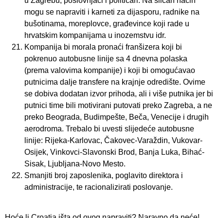
u Zagrebu, poslovnjaci i političari. Na sličan način
mogu se napraviti i karneti za dijasporu, radnike na
bušotinama, moreplovce, građevince koji rade u
hrvatskim kompanijama u inozemstvu idr.
Kompanija bi morala pronaći franšizera koji bi
pokrenuo autobusne linije sa 4 dnevna polaska
(prema valovima kompanije) i koji bi omogućavao
putnicima dalje transfere na krajnje odredište. Ovime
se dobiva dodatan izvor prihoda, ali i više putnika jer bi
putnici time bili motivirani putovati preko Zagreba, a ne
preko Beograda, Budimpešte, Beča, Venecije i drugih
aerodroma. Trebalo bi uvesti slijedeće autobusne
linije: Rijeka-Karlovac, Čakovec-Varaždin, Vukovar-
Osijek, Vinkovci-Slavonski Brod, Banja Luka, Bihać-
Sisak, Ljubljana-Novo Mesto.
Smanjiti broj zaposlenika, poglavito direktora i
administracije, te racionalizirati poslovanje.
Hoće li Croatia išta od ovog napraviti? Naravno da neće!