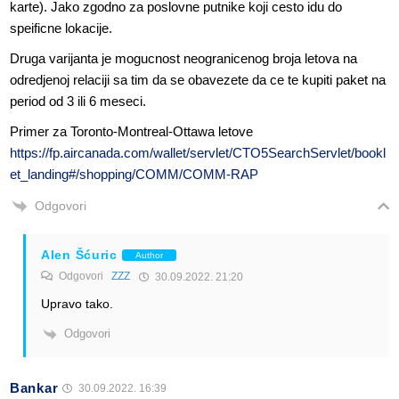
karte). Jako zgodno za poslovne putnike koji cesto idu do
speificne lokacije.
Druga varijanta je mogucnost neogranicenog broja letova na
odredjenoj relaciji sa tim da se obavezete da ce te kupiti paket na
period od 3 ili 6 meseci.
Primer za Toronto-Montreal-Ottawa letove
https://fp.aircanada.com/wallet/servlet/CTO5SearchServlet/bookl
et_landing#/shopping/COMM/COMM-RAP
Odgovori
Alen Šćuric
Author
Odgovori
ZZZ
30.09.2022. 21:20
Upravo tako.
Odgovori
Bankar
30.09.2022. 16:39