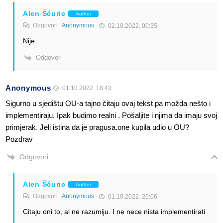
Alen Šćuric
Author
Odgovori
Anonymous
02.10.2022. 00:35
Nije
Odgovori
Anonymous
01.10.2022. 18:43
Sigurno u sjedištu OU-a tajno čitaju ovaj tekst pa možda nešto i
implementiraju. Ipak budimo realni . Pošaljite i njima da imaju svoj
primjerak. Jeli istina da je pragusa.one kupila udio u OU?
Pozdrav
Odgovori
Alen Šćuric
Author
Odgovori
Anonymous
01.10.2022. 20:06
Citaju oni to, al ne razumiju. I ne nece nista implementirati