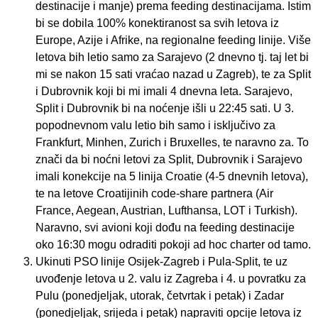
destinacije i manje) prema feeding destinacijama. Istim
bi se dobila 100% konektiranost sa svih letova iz
Europe, Azije i Afrike, na regionalne feeding linije. Više
letova bih letio samo za Sarajevo (2 dnevno tj. taj let bi
mi se nakon 15 sati vraćao nazad u Zagreb), te za Split
i Dubrovnik koji bi mi imali 4 dnevna leta. Sarajevo,
Split i Dubrovnik bi na noćenje išli u 22:45 sati. U 3.
popodnevnom valu letio bih samo i isključivo za
Frankfurt, Minhen, Zurich i Bruxelles, te naravno za. To
znači da bi noćni letovi za Split, Dubrovnik i Sarajevo
imali konekcije na 5 linija Croatie (4-5 dnevnih letova),
te na letove Croatijinih code-share partnera (Air
France, Aegean, Austrian, Lufthansa, LOT i Turkish).
Naravno, svi avioni koji dođu na feeding destinacije
oko 16:30 mogu odraditi pokoji ad hoc charter od tamo.
Ukinuti PSO linije Osijek-Zagreb i Pula-Split, te uz
uvođenje letova u 2. valu iz Zagreba i 4. u povratku za
Pulu (ponedjeljak, utorak, četvrtak i petak) i Zadar
(ponedjeljak, srijeda i petak) napraviti opcije letova iz