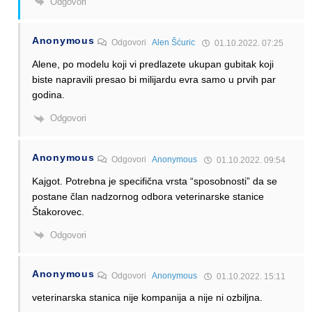
Odgovori
Anonymous
Odgovori
Alen Šćuric
01.10.2022. 07:25
Alene, po modelu koji vi predlazete ukupan gubitak koji
biste napravili presao bi milijardu evra samo u prvih par
godina.
Odgovori
Anonymous
Odgovori
Anonymous
01.10.2022. 09:54
Kajgot. Potrebna je specifična vrsta “sposobnosti” da se
postane član nadzornog odbora veterinarske stanice
Štakorovec.
Odgovori
Anonymous
Odgovori
Anonymous
01.10.2022. 15:11
veterinarska stanica nije kompanija a nije ni ozbiljna.