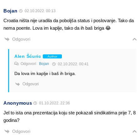
Bojan
02.10.2022. 00:13
Croatia ništa nije uradila da poboljša status i poslovanje. Tako da
nema poente. Lova im kaplje, tako da ih baš briga 😂
Odgovori
Alen Šćuric
Author
Odgovori
Bojan
02.10.2022. 00:41
Da lova im kaplje i baš ih briga.
Odgovori
Anonymous
01.10.2022. 22:36
Jel to ista ona prezentacija koju ste pokazali sindikatima prije 7, 8
godina?
Odgovori