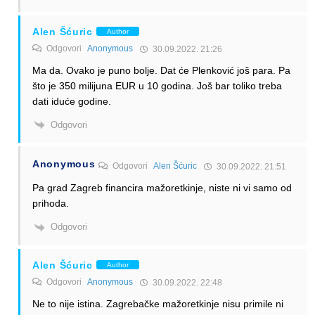
Alen Šćuric
Author
Odgovori
Anonymous
30.09.2022. 21:26
Ma da. Ovako je puno bolje. Dat će Plenković još para. Pa
što je 350 milijuna EUR u 10 godina. Još bar toliko treba
dati iduće godine.
Odgovori
Anonymous
Odgovori
Alen Šćuric
30.09.2022. 21:51
Pa grad Zagreb financira mažoretkinje, niste ni vi samo od
prihoda.
Odgovori
Alen Šćuric
Author
Odgovori
Anonymous
30.09.2022. 22:48
Ne to nije istina. Zagrebačke mažoretkinje nisu primile ni