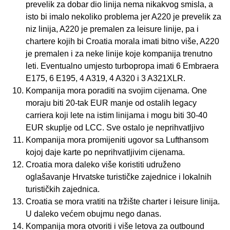
prevelik za dobar dio linija nema nikakvog smisla, a
isto bi imalo nekoliko problema jer A220 je prevelik za
niz linija, A220 je premalen za leisure linije, pa i
chartere kojih bi Croatia morala imati bitno više, A220
je premalen i za neke linije koje kompanija trenutno
leti. Eventualno umjesto turbopropa imati 6 Embraera
E175, 6 E195, 4 A319, 4 A320 i 3 A321XLR.
Kompanija mora poraditi na svojim cijenama. One
moraju biti 20-tak EUR manje od ostalih legacy
carriera koji lete na istim linijama i mogu biti 30-40
EUR skuplje od LCC. Sve ostalo je neprihvatljivo
Kompanija mora promijeniti ugovor sa Lufthansom
kojoj daje karte po neprihvatljivim cijenama.
Croatia mora daleko više koristiti udruženo
oglašavanje Hrvatske turističke zajednice i lokalnih
turističkih zajednica.
Croatia se mora vratiti na tržište charter i leisure linija.
U daleko većem obujmu nego danas.
Kompanija mora otvoriti i više letova za outbound