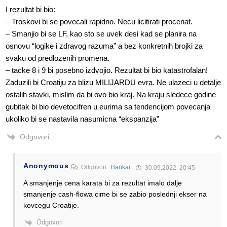
I rezultat bi bio:
– Troskovi bi se povecali rapidno. Necu licitirati procenat.
– Smanjio bi se LF, kao sto se uvek desi kad se planira na
osnovu “logike i zdravog razuma” a bez konkretnih brojki za
svaku od predlozenih promena.
– tacke 8 i 9 bi posebno izdvojio. Rezultat bi bio katastrofalan!
Zaduzili bi Croatiju za blizu MILIJARDU evra. Ne ulazeci u detalje
ostalih stavki, mislim da bi ovo bio kraj. Na kraju sledece godine
gubitak bi bio devetocifren u eurima sa tendencijom povecanja
ukoliko bi se nastavila nasumicna “ekspanzija”
Odgovori
Anonymous
Odgovori
Bankar
30.09.2022. 20:45
A smanjenje cena karata bi za rezultat imalo dalje
smanjenje cash-flowa cime bi se zabio poslednji ekser na
kovcegu Croatije.
Odgovori