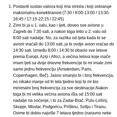
Postaviti sustav valova koji ima smisla i koji ostvaruje
maksimalnu konektiranost (7:30 / 8:00-13:00 / 13:30-
16:45 / 17:15-22:15 / 22:45)
Zimi bi ja u 1. valu, kao i ljeti, doveo sve avione u
Zagreb do 7:30 sati, a nakon toga letio u 2. valu od
8:00 sati nadalje. No, za razliku od ljeta kada bi se
avioni vraćali do 13:00 sati, ja bi ovdje avion vraćao do
14:30 sati. Između 8:00 i 14:30 bi obavio sve letove
prema Europi, Aziji i Africi, a većina letova koje inače
imam ljeti sa dvije dnevne frekvencije bi mi imale zimi
samo jednu frekvenciju (Amsterdam, Paris,
Copenhagen, Beč). Jasno smanjio bi i broj frekvencija,
no nikako manje od tri leta tjedno koji bi mi bio
minimalni broj frekvencija za sve destinacije.Nakon
toga bi mi velika većina aviona išla od 15:00 sati
nadalje na noćenje, i to za Zadar-Brač, Pulu-Lošinj,
Skopje, Mostar, Podgoricu, Prištinu, Sofiju i Tiranu.
Ovime bi dobio najviše 7 letava tjedno (naravno neke