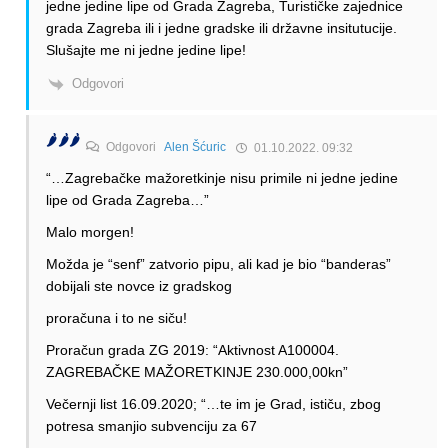
jedne jedine lipe od Grada Zagreba, Turističke zajednice
grada Zagreba ili i jedne gradske ili državne insitutucije.
Slušajte me ni jedne jedine lipe!
Odgovori
🌶️🌶️🌶️
Odgovori
Alen Šćuric
01.10.2022. 09:32
“…Zagrebačke mažoretkinje nisu primile ni jedne jedine
lipe od Grada Zagreba…”
Malo morgen!
Možda je “senf” zatvorio pipu, ali kad je bio “banderas”
dobijali ste novce iz gradskog
proračuna i to ne siču!
Proračun grada ZG 2019: “Aktivnost A100004.
ZAGREBAČKE MAŽORETKINJE 230.000,00kn”
Večernji list 16.09.2020; “…te im je Grad, ističu, zbog
potresa smanjio subvenciju za 67