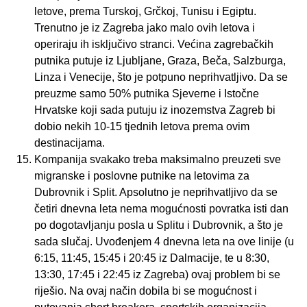
letove, prema Turskoj, Grčkoj, Tunisu i Egiptu.
Trenutno je iz Zagreba jako malo ovih letova i
operiraju ih isključivo stranci. Većina zagrebačkih
putnika putuje iz Ljubljane, Graza, Beča, Salzburga,
Linza i Venecije, što je potpuno neprihvatljivo. Da se
preuzme samo 50% putnika Sjeverne i Istočne
Hrvatske koji sada putuju iz inozemstva Zagreb bi
dobio nekih 10-15 tjednih letova prema ovim
destinacijama.
Kompanija svakako treba maksimalno preuzeti sve
migranske i poslovne putnike na letovima za
Dubrovnik i Split. Apsolutno je neprihvatljivo da se
četiri dnevna leta nema mogućnosti povratka isti dan
po dogotavljanju posla u Splitu i Dubrovnik, a što je
sada slučaj. Uvođenjem 4 dnevna leta na ove linije (u
6:15, 11:45, 15:45 i 20:45 iz Dalmacije, te u 8:30,
13:30, 17:45 i 22:45 iz Zagreba) ovaj problem bi se
riješio. Na ovaj način dobila bi se mogućnost i