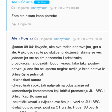
Alen Šćuric
Author
Odgovori
Anonymous
31.08.2023. 09:48
Zato sto nisam imao potrebe.
Odgovori
Alen Foglar
Odgovori
Anonymous
31.08.2023. 18:20
@anon 09.04: čovječe, ako ovo radite dobrovoljno, get a
life. A ako ovo radite po službenoj dužnosti, skinite se već
jednom jer ste sa tim prizemnim i primitivnim
provokacijama dosadili i Bogu i vragu. Iako takvi postovi
potvrđuju ono što se uporno negira: ovdje je brdo botova iz
Srbije čiji je jedini cilj:
-dikreditirati autora
-dikreditirati i pokušati natjerati na odustajanje od
komentiranja komentatora koji kritički promatraju JU, BEG i
Srbiju (kao što sam ja)
-nekritički kovati u zvijezde sve što je u vezi sa JU i BEG
-trolati gotovo svaki post sa OT u stilu: Huge, JU ovo ili