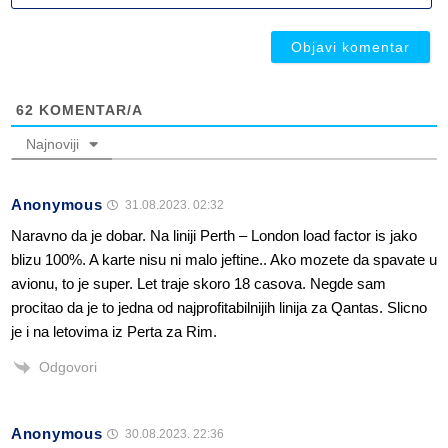
ob
ob
62
KOMENTAR/A
Najnoviji
Anonymous
31.08.2023. 02:32
Naravno da je dobar. Na liniji Perth – London load factor is jako
blizu 100%. A karte nisu ni malo jeftine.. Ako mozete da spavate u
avionu, to je super. Let traje skoro 18 casova. Negde sam
procitao da je to jedna od najprofitabilnijih linija za Qantas. Slicno
je i na letovima iz Perta za Rim.
Odgovori
Anonymous
30.08.2023. 22:36