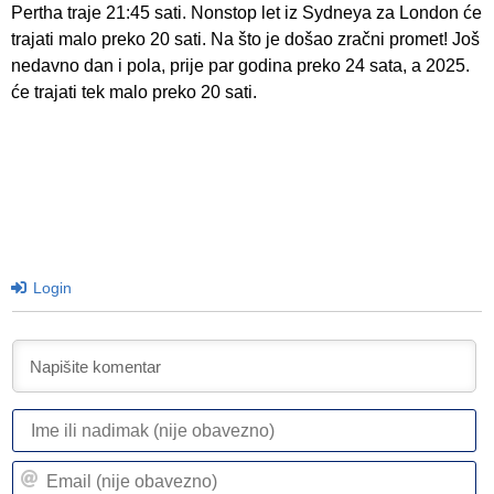
Pertha traje 21:45 sati. Nonstop let iz Sydneya za London će
trajati malo preko 20 sati. Na što je došao zračni promet! Još
nedavno dan i pola, prije par godina preko 24 sata, a 2025.
će trajati tek malo preko 20 sati.
Login
I
ili
n
Em
(n
(n