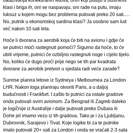
otkazivanja konektiranih letova, onih koji putuju u business
klasi i briga ih, oni se naspavaju, oni rade na putu, imaju
luksuz u kojem mogu bez problema putovati preko 20 sati….
No, putnik u ekonomskoj sardina klasi? Ja osobno sam lud
već nakon 10 sati leta.
Hoće li dvorana za aerobik koja će biti na avionu i gdje će
se putnici moći rastegnuti pomoći? Sigurno da hoće, to će
ubiti vrijeme, putnici će ozbiljno rastegnuti noge i cijelo tijelo.
No, koliko će dugo proći prije nego se tih par kvadrata
dvorane za aerobik pretvori u sjedala radi veće zarade?
Sunrise planira letove iz Sydneya i Melbournea za London
LHR. Nakon toga planiraju otvoriti Paris, a u daljoj
budućnosti i Frankfurt. I zašto bi putnici za ostale gradove
onda putovali ovim avionom. Za Beograd ili Zagreb daleko
je logičnije iz Australije i dalje putovati preko Dubaia ili
Dohe jel imamo vezu iz tih gradova. Tako je i za Ljubljanu,
Dubrovnik, Sarajevo i Tivat. Koje logike bi za te putnike
imalo putovati 20+ sati za London i onda se vraćati 2-3 sata