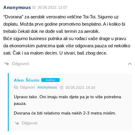
Anonymous
30.08.2023. 12:07
“Dvorana” za aerobik verovatno veličine Toi-Toi. Sigurno uz
doplatu. Možda prve godine promotivno besplatno. A i koliko bi
trebalo čekati dok ne dođe vaš termin za aerobik.
Biće sigurno business putnika ali su rođaci vaše drage u pravu
da ekonomskim putnicima ipak više odgovara pauza od nekoliko
sati. Čak i sa malom decim. U stvari, baš zbog dece.
Odgovori
Alen Šćuric
Author
Odgovori
Anonymous
30.08.2023. 16:24
Upravo tako. Oni imaju malo djete pa je to više potrebna
pauza.
Dvorana će biti relativno mala nekih 2-3 metra mislim.
Odgovori