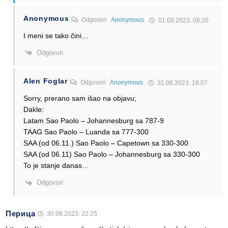
Anonymous
Odgovori
Anonymous
01.09.2023. 08:26
I meni se tako čini…
Odgovori
Alen Foglar
Odgovori
Anonymous
31.08.2023. 18:07
Sorry, prerano sam išao na objavu;
Dakle:
Latam Sao Paolo – Johannesburg sa 787-9
TAAG Sao Paolo – Luanda sa 777-300
SAA (od 06.11.) Sao Paolo – Capetown sa 330-300
SAA (od 06.11) Sao Paolo – Johannesburg sa 330-300
To je stanje danas…
Odgovori
Перица
30.08.2023. 22:25