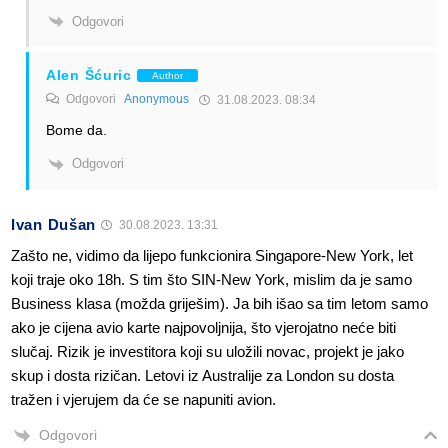
Odgovori
Alen Šćuric
Author
Odgovori
Anonymous
31.08.2023. 08:34
Bome da.
Odgovori
Ivan Dušan
30.08.2023. 13:31
Zašto ne, vidimo da lijepo funkcionira Singapore-New York, let
koji traje oko 18h. S tim što SIN-New York, mislim da je samo
Business klasa (možda griješim). Ja bih išao sa tim letom samo
ako je cijena avio karte najpovoljnija, što vjerojatno neće biti
slučaj. Rizik je investitora koji su uložili novac, projekt je jako
skup i dosta rizičan. Letovi iz Australije za London su dosta
tražen i vjerujem da će se napuniti avion.
Odgovori