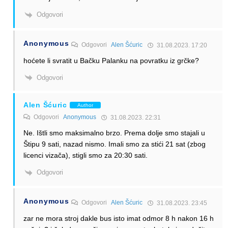
Odgovori
Anonymous
Odgovori
Alen Šćuric
31.08.2023. 17:20
hoćete li svratit u Bačku Palanku na povratku iz grčke?
Odgovori
Alen Šćuric
Author
Odgovori
Anonymous
31.08.2023. 22:31
Ne. Ištli smo maksimalno brzo. Prema dolje smo stajali u
Štipu 9 sati, nazad nismo. Imali smo za stići 21 sat (zbog
licenci vizača), stigli smo za 20:30 sati.
Odgovori
Anonymous
Odgovori
Alen Šćuric
31.08.2023. 23:45
zar ne mora stroj dakle bus isto imat odmor 8 h nakon 16 h