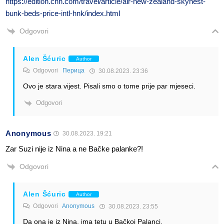
https://edition.cnn.com/travel/article/air-new-zealand-skynest-
bunk-beds-price-intl-hnk/index.html
Odgovori
Alen Šćuric
Author
Odgovori
Перица
30.08.2023. 23:36
Ovo je stara vijest. Pisali smo o tome prije par mjeseci.
Odgovori
Anonymous
30.08.2023. 19:21
Zar Suzi nije iz Nina a ne Bačke palanke?!
Odgovori
Alen Šćuric
Author
Odgovori
Anonymous
30.08.2023. 23:55
Da ona je iz Nina, ima tetu u Bačkoj Palanci.