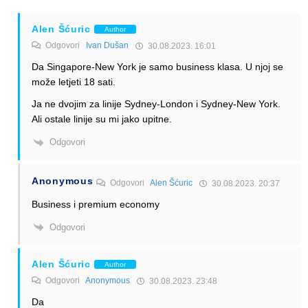
Alen Šćuric
Author
Odgovori
Ivan Dušan
30.08.2023. 16:01
Da Singapore-New York je samo business klasa. U njoj se
može letjeti 18 sati.
Ja ne dvojim za linije Sydney-London i Sydney-New York.
Ali ostale linije su mi jako upitne.
Odgovori
Anonymous
Odgovori
Alen Šćuric
30.08.2023. 20:37
Business i premium economy
Odgovori
Alen Šćuric
Author
Odgovori
Anonymous
30.08.2023. 23:48
Da