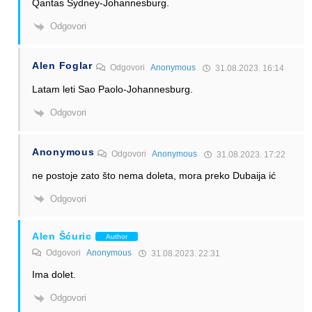
Qantas Sydney-Johannesburg.
Odgovori
Alen Foglar
Odgovori
Anonymous
31.08.2023. 16:14
Latam leti Sao Paolo-Johannesburg.
Odgovori
Anonymous
Odgovori
Anonymous
31.08.2023. 17:22
ne postoje zato što nema doleta, mora preko Dubaija ić
Odgovori
Alen Šćuric
Author
Odgovori
Anonymous
31.08.2023. 22:31
Ima dolet.
Odgovori