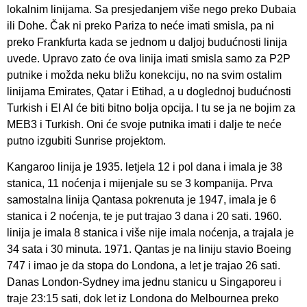
lokalnim linijama. Sa presjedanjem više nego preko Dubaia
ili Dohe. Čak ni preko Pariza to neće imati smisla, pa ni
preko Frankfurta kada se jednom u daljoj budućnosti linija
uvede. Upravo zato će ova linija imati smisla samo za P2P
putnike i možda neku bližu konekciju, no na svim ostalim
linijama Emirates, Qatar i Etihad, a u doglednoj budućnosti
Turkish i El Al će biti bitno bolja opcija. I tu se ja ne bojim za
MEB3 i Turkish. Oni će svoje putnika imati i dalje te neće
putno izgubiti Sunrise projektom.
Kangaroo linija je 1935. letjela 12 i pol dana i imala je 38
stanica, 11 noćenja i mijenjale su se 3 kompanija. Prva
samostalna linija Qantasa pokrenuta je 1947, imala je 6
stanica i 2 noćenja, te je put trajao 3 dana i 20 sati. 1960.
linija je imala 8 stanica i više nije imala noćenja, a trajala je
34 sata i 30 minuta. 1971. Qantas je na liniju stavio Boeing
747 i imao je da stopa do Londona, a let je trajao 26 sati.
Danas London-Sydney ima jednu stanicu u Singaporeu i
traje 23:15 sati, dok let iz Londona do Melbournea preko