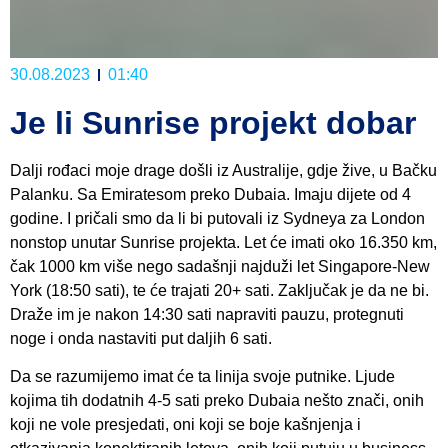
30.08.2023
01:40
Je li Sunrise projekt dobar
Dalji rođaci moje drage došli iz Australije, gdje žive, u Bačku
Palanku. Sa Emiratesom preko Dubaia. Imaju dijete od 4
godine. I pričali smo da li bi putovali iz Sydneya za London
nonstop unutar Sunrise projekta. Let će imati oko 16.350 km,
čak 1000 km više nego sadašnji najduži let Singapore-New
York (18:50 sati), te će trajati 20+ sati. Zaključak je da ne bi.
Draže im je nakon 14:30 sati napraviti pauzu, protegnuti
noge i onda nastaviti put daljih 6 sati.
Da se razumijemo imat će ta linija svoje putnike. Ljude
kojima tih dodatnih 4-5 sati preko Dubaia nešto znači, onih
koji ne vole presjedati, oni koji se boje kašnjenja i