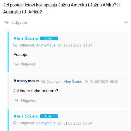
Jel postoje letovi koji spajaju Južnu Ameriku i Južnu Afriku? Ili
Australiju i J. Afriku?
Odgovori
Alen Šćuric
Author
Odgovori
Anonymous
30.08.2023. 23:37
Postoje.
Odgovori
Anonymous
Odgovori
Alen Šćuric
31.08.2023. 08:01
Jel imate neke primere?
Odgovori
Alen Šćuric
Author
Odgovori
Anonymous
31.08.2023. 08:34