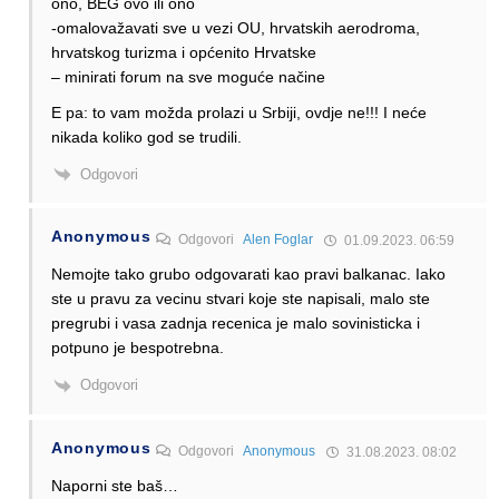
ono, BEG ovo ili ono
-omalovažavati sve u vezi OU, hrvatskih aerodroma,
hrvatskog turizma i općenito Hrvatske
– minirati forum na sve moguće načine
E pa: to vam možda prolazi u Srbiji, ovdje ne!!! I neće
nikada koliko god se trudili.
Odgovori
Anonymous
Odgovori
Alen Foglar
01.09.2023. 06:59
Nemojte tako grubo odgovarati kao pravi balkanac. Iako
ste u pravu za vecinu stvari koje ste napisali, malo ste
pregrubi i vasa zadnja recenica je malo sovinisticka i
potpuno je bespotrebna.
Odgovori
Anonymous
Odgovori
Anonymous
31.08.2023. 08:02
Naporni ste baš…