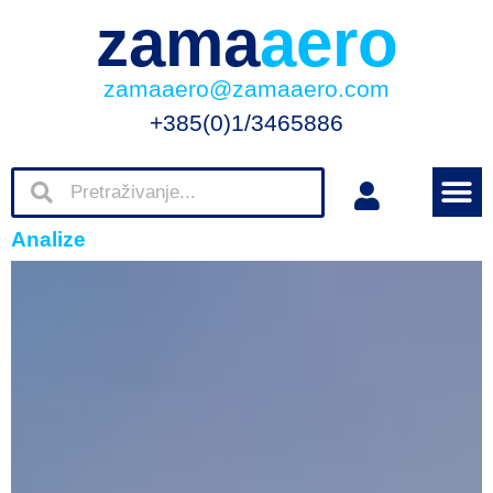
zama
aero
zamaaero@zamaaero.com
+385(0)1/3465886
Analize