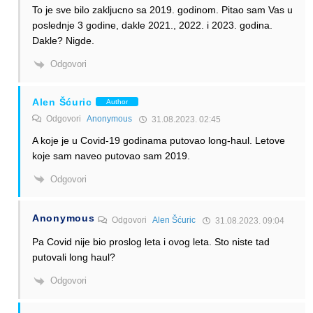
To je sve bilo zakljucno sa 2019. godinom. Pitao sam Vas u
poslednje 3 godine, dakle 2021., 2022. i 2023. godina.
Dakle? Nigde.
Odgovori
Alen Šćuric
Author
Odgovori
Anonymous
31.08.2023. 02:45
A koje je u Covid-19 godinama putovao long-haul. Letove
koje sam naveo putovao sam 2019.
Odgovori
Anonymous
Odgovori
Alen Šćuric
31.08.2023. 09:04
Pa Covid nije bio proslog leta i ovog leta. Sto niste tad
putovali long haul?
Odgovori