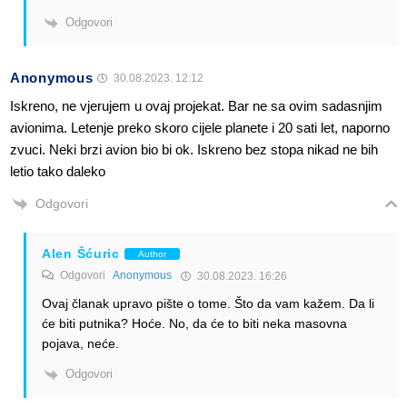
Odgovori
Anonymous
30.08.2023. 12:12
Iskreno, ne vjerujem u ovaj projekat. Bar ne sa ovim sadasnjim
avionima. Letenje preko skoro cijele planete i 20 sati let, naporno
zvuci. Neki brzi avion bio bi ok. Iskreno bez stopa nikad ne bih
letio tako daleko
Odgovori
Alen Šćuric
Author
Odgovori
Anonymous
30.08.2023. 16:26
Ovaj članak upravo pište o tome. Što da vam kažem. Da li
će biti putnika? Hoće. No, da će to biti neka masovna
pojava, neće.
Odgovori