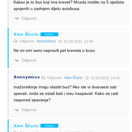
Kakav je to bus koji ima krevet? Mozda mislite na 5 sjedista
spojenih u zadnjem dijelu autobusa.
Odgovori
Alen Šćuric
Author
Odgovori
Anonymous
01.09.2023. 12:49
Ne mi smi sami napravili pet kreveta u busu
Odgovori
Anonymous
Odgovori
Alen Šćuric
01.09.2023. 14:42
mažoretkinje imaju vlastiti bus? Ako ste vi dvanaest sati
spavali, onda se ostali baš i nisu naspavali. Kako se radi
raspored spavanja?
Odgovori
Alen Šćuric
Author