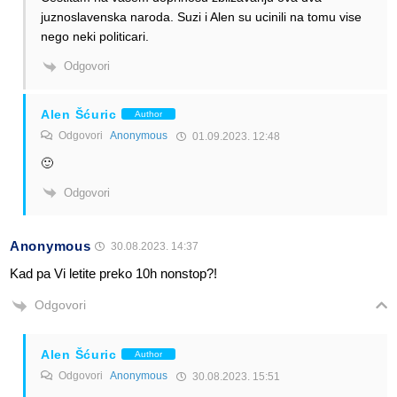
juznoslavenska naroda. Suzi i Alen su ucinili na tomu vise
nego neki politicari.
Odgovori
Alen Šćuric
Author
Odgovori
Anonymous
01.09.2023. 12:48
🙂
Odgovori
Anonymous
30.08.2023. 14:37
Kad pa Vi letite preko 10h nonstop?!
Odgovori
Alen Šćuric
Author
Odgovori
Anonymous
30.08.2023. 15:51