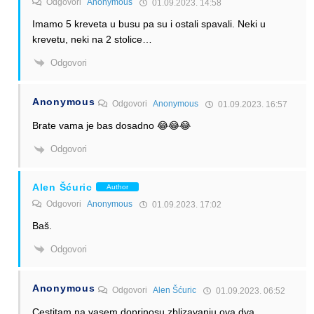
Odgovori
Anonymous
01.09.2023. 14:58
Imamo 5 kreveta u busu pa su i ostali spavali. Neki u
krevetu, neki na 2 stolice…
Odgovori
Anonymous
Odgovori
Anonymous
01.09.2023. 16:57
Brate vama je bas dosadno 😂😂😂
Odgovori
Alen Šćuric
Author
Odgovori
Anonymous
01.09.2023. 17:02
Baš.
Odgovori
Anonymous
Odgovori
Alen Šćuric
01.09.2023. 06:52
Cestitam na vasem doprinosu zblizavanju ova dva