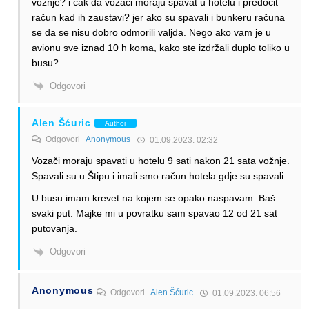
vožnje? i čak da vozači moraju spavat u hotelu i predočit
račun kad ih zaustavi? jer ako su spavali i bunkeru računa
se da se nisu dobro odmorili valjda. Nego ako vam je u
avionu sve iznad 10 h koma, kako ste izdržali duplo toliko u
busu?
Odgovori
Alen Šćuric
Author
Odgovori
Anonymous
01.09.2023. 02:32
Vozači moraju spavati u hotelu 9 sati nakon 21 sata vožnje.
Spavali su u Štipu i imali smo račun hotela gdje su spavali.
U busu imam krevet na kojem se opako naspavam. Baš
svaki put. Majke mi u povratku sam spavao 12 od 21 sat
putovanja.
Odgovori
Anonymous
Odgovori
Alen Šćuric
01.09.2023. 06:56