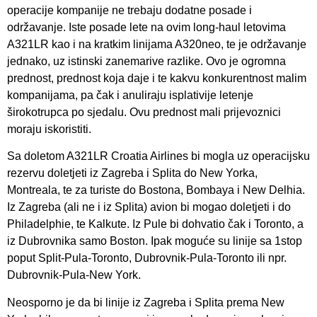
operacije kompanije ne trebaju dodatne posade i
održavanje. Iste posade lete na ovim long-haul letovima
A321LR kao i na kratkim linijama A320neo, te je održavanje
jednako, uz istinski zanemarive razlike. Ovo je ogromna
prednost, prednost koja daje i te kakvu konkurentnost malim
kompanijama, pa čak i anuliraju isplativije letenje
širokotrupca po sjedalu. Ovu prednost mali prijevoznici
moraju iskoristiti.
Sa doletom A321LR Croatia Airlines bi mogla uz operacijsku
rezervu doletjeti iz Zagreba i Splita do New Yorka,
Montreala, te za turiste do Bostona, Bombaya i New Delhia.
Iz Zagreba (ali ne i iz Splita) avion bi mogao doletjeti i do
Philadelphie, te Kalkute. Iz Pule bi dohvatio čak i Toronto, a
iz Dubrovnika samo Boston. Ipak moguće su linije sa 1stop
poput Split-Pula-Toronto, Dubrovnik-Pula-Toronto ili npr.
Dubrovnik-Pula-New York.
Neosporno je da bi linije iz Zagreba i Splita prema New