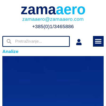
zama
aero
zamaaero@zamaaero.com
+385(0)1/3465886
Analize