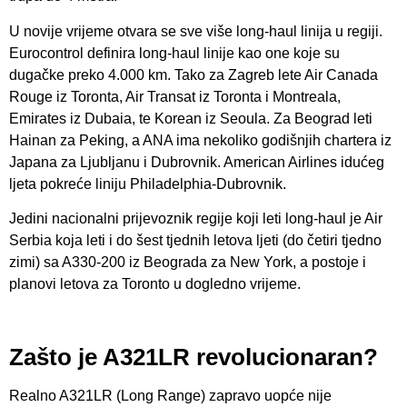
U novije vrijeme otvara se sve više long-haul linija u regiji.
Eurocontrol definira long-haul linije kao one koje su
dugačke preko 4.000 km. Tako za Zagreb lete Air Canada
Rouge iz Toronta, Air Transat iz Toronta i Montreala,
Emirates iz Dubaia, te Korean iz Seoula. Za Beograd leti
Hainan za Peking, a ANA ima nekoliko godišnjih chartera iz
Japana za Ljubljanu i Dubrovnik. American Airlines idućeg
ljeta pokreće liniju Philadelphia-Dubrovnik.
Jedini nacionalni prijevoznik regije koji leti long-haul je Air
Serbia koja leti i do šest tjednih letova ljeti (do četiri tjedno
zimi) sa A330-200 iz Beograda za New York, a postoje i
planovi letova za Toronto u dogledno vrijeme.
Zašto je A321LR revolucionaran?
Realno A321LR (Long Range) zapravo uopće nije