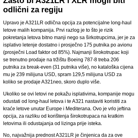
Zašto bi A321LR i XLR mogli biti
odlični za regiju
Upravo je A321LR odlična opcija za potencijalne long-haul
letove malih kompanija. Prvi razlog je to što je rizik
pokretanja letova bitno manji nego sa širkotrupcima, jer je za
isplativo letenje dostatno i prosječno 175 putnika po avionu
(prosječni Load faktor od 85%). Najmanji širokotrupac koji
se trenutno prodaje na tržištu Boeing 787-8 treba 206
putnika za break-even (31 putnika više), no kataloška cijena
mu je 239 milijuna USD, spram 129,5 milijuna USD za
koliko se prodaje A321neo, skoro duplo više.
Ukoliko se ovi letovi ne pokažu isplativima, kompanije mogu
odustati od long-haul letova i te A321 nastaviti koristiti za
kraće letove unutar Europe i Mediterana. Ovo je vrlo jeftina
opcija, za razliku od korištenja širokotrupaca na kratkim
letovima ili odustajanja od lizinga prije isteka.
No, najvažnija prednost A321LR je činjenica da za ove