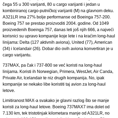
čega 55 u 300 varijanti, 80 u cargo varijanti i jedan u
kombiniranoj cargo-putničkoj varijanti (M) na glavnom deku.
A321LR ima 27% bolje performanse od Boeinga 757-200.
Boeing 757 se prestao proizvoditi 2004. godine. Od 1049
proizvedenih Boeinga 757, danas leti još njih 666, a najveći
korisnici su upravo kompanije koje lete i na kraćim long-haul
linijama: Delta (127 aktivnih aviona), United (77), American
(34) i Icelandair (26). Dobar dio ovih aviona konvertiran je u
cargo varijantu.
737MAX, pa čak i 737-800 se već koristi na long-haul
linijama. Koristi ih Norwegian, Primera, WestJet, Air Canda,
Private Air, Icelandair te niz drugih kompanija. No, ipak
kompanije se nekako libe koristiti taj avion za long-haul
letove.
Limitiranost MAX-a svakako je glavni razlog što se manje
koristi za long-haul letove. Boeing 737MAX7 ima dolet od
7.130 km, tek tristotinjak kilometara manje od A321LR, no