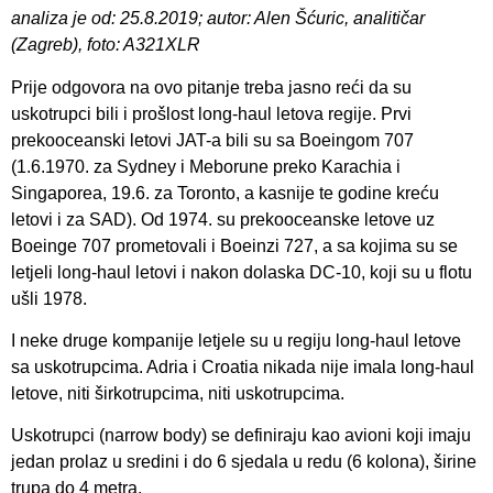
analiza je od: 25.8.2019; autor: Alen Šćuric, analitičar
(Zagreb), foto: A321XLR
Prije odgovora na ovo pitanje treba jasno reći da su
uskotrupci bili i prošlost long-haul letova regije. Prvi
prekooceanski letovi JAT-a bili su sa Boeingom 707
(1.6.1970. za Sydney i Meborune preko Karachia i
Singaporea, 19.6. za Toronto, a kasnije te godine kreću
letovi i za SAD). Od 1974. su prekooceanske letove uz
Boeinge 707 prometovali i Boeinzi 727, a sa kojima su se
letjeli long-haul letovi i nakon dolaska DC-10, koji su u flotu
ušli 1978.
I neke druge kompanije letjele su u regiju long-haul letove
sa uskotrupcima. Adria i Croatia nikada nije imala long-haul
letove, niti širkotrupcima, niti uskotrupcima.
Uskotrupci (narrow body) se definiraju kao avioni koji imaju
jedan prolaz u sredini i do 6 sjedala u redu (6 kolona), širine
trupa do 4 metra.