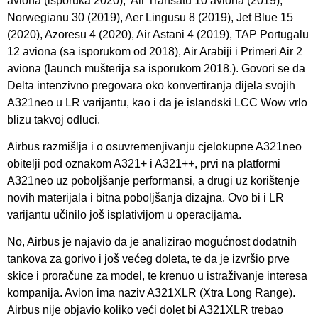
aviona (isporuka 2020), Air Transatu 10 aviona (2019),
Norwegianu 30 (2019), Aer Lingusu 8 (2019), Jet Blue 15
(2020), Azoresu 4 (2020), Air Astani 4 (2019), TAP Portugalu
12 aviona (sa isporukom od 2018), Air Arabiji i Primeri Air 2
aviona (launch mušterija sa isporukom 2018.). Govori se da
Delta intenzivno pregovara oko konvertiranja dijela svojih
A321neo u LR varijantu, kao i da je islandski LCC Wow vrlo
blizu takvoj odluci.
Airbus razmišlja i o osuvremenjivanju cjelokupne A321neo
obitelji pod oznakom A321+ i A321++, prvi na platformi
A321neo uz poboljšanje performansi, a drugi uz korištenje
novih materijala i bitna poboljšanja dizajna. Ovo bi i LR
varijantu učinilo još isplativijom u operacijama.
No, Airbus je najavio da je analizirao mogućnost dodatnih
tankova za gorivo i još većeg doleta, te da je izvršio prve
skice i proračune za model, te krenuo u istraživanje interesa
kompanija. Avion ima naziv A321XLR (Xtra Long Range).
Airbus nije objavio koliko veći dolet bi A321XLR trebao