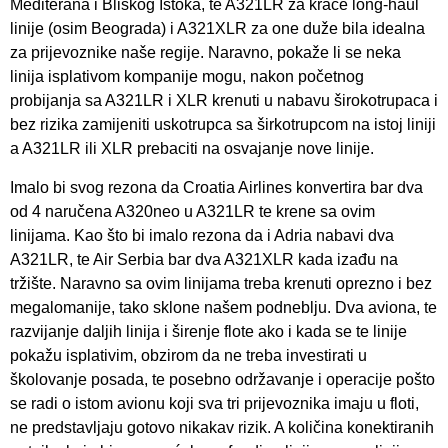
Mediterana i Bliskog Istoka, te A321LR za kraće long-haul
linije (osim Beograda) i A321XLR za one duže bila idealna
za prijevoznike naše regije. Naravno, pokaže li se neka
linija isplativom kompanije mogu, nakon početnog
probijanja sa A321LR i XLR krenuti u nabavu širokotrupaca i
bez rizika zamijeniti uskotrupca sa širkotrupcom na istoj liniji
a A321LR ili XLR prebaciti na osvajanje nove linije.
Imalo bi svog rezona da Croatia Airlines konvertira bar dva
od 4 naručena A320neo u A321LR te krene sa ovim
linijama. Kao što bi imalo rezona da i Adria nabavi dva
A321LR, te Air Serbia bar dva A321XLR kada izađu na
tržište. Naravno sa ovim linijama treba krenuti oprezno i bez
megalomanije, tako sklone našem podneblju. Dva aviona, te
razvijanje daljih linija i širenje flote ako i kada se te linije
pokažu isplativim, obzirom da ne treba investirati u
školovanje posada, te posebno održavanje i operacije pošto
se radi o istom avionu koji sva tri prijevoznika imaju u floti,
ne predstavljaju gotovo nikakav rizik. A količina konektiranih