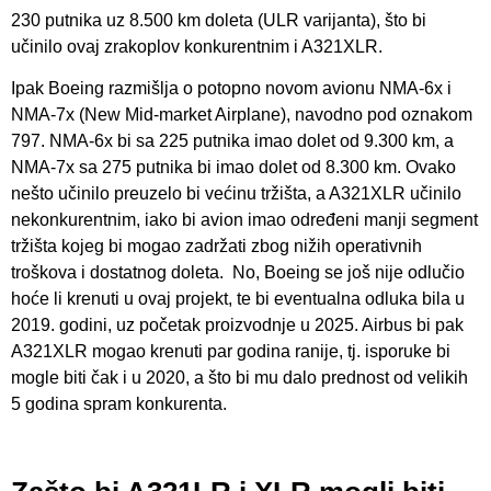
230 putnika uz 8.500 km doleta (ULR varijanta), što bi
učinilo ovaj zrakoplov konkurentnim i A321XLR.
Ipak Boeing razmišlja o potopno novom avionu NMA-6x i
NMA-7x (New Mid-market Airplane), navodno pod oznakom
797. NMA-6x bi sa 225 putnika imao dolet od 9.300 km, a
NMA-7x sa 275 putnika bi imao dolet od 8.300 km. Ovako
nešto učinilo preuzelo bi većinu tržišta, a A321XLR učinilo
nekonkurentnim, iako bi avion imao određeni manji segment
tržišta kojeg bi mogao zadržati zbog nižih operativnih
troškova i dostatnog doleta. No, Boeing se još nije odlučio
hoće li krenuti u ovaj projekt, te bi eventualna odluka bila u
2019. godini, uz početak proizvodnje u 2025. Airbus bi pak
A321XLR mogao krenuti par godina ranije, tj. isporuke bi
mogle biti čak i u 2020, a što bi mu dalo prednost od velikih
5 godina spram konkurenta.