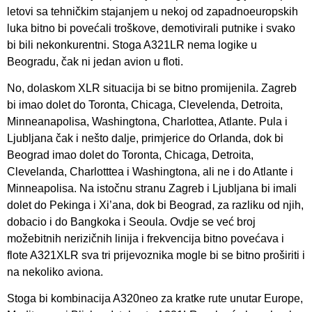
letovi sa tehničkim stajanjem u nekoj od zapadnoeuropskih
luka bitno bi povećali troškove, demotivirali putnike i svako
bi bili nekonkurentni. Stoga A321LR nema logike u
Beogradu, čak ni jedan avion u floti.
No, dolaskom XLR situacija bi se bitno promijenila. Zagreb
bi imao dolet do Toronta, Chicaga, Clevelenda, Detroita,
Minneanapolisa, Washingtona, Charlottea, Atlante. Pula i
Ljubljana čak i nešto dalje, primjerice do Orlanda, dok bi
Beograd imao dolet do Toronta, Chicaga, Detroita,
Clevelanda, Charlotttea i Washingtona, ali ne i do Atlante i
Minneapolisa. Na istočnu stranu Zagreb i Ljubljana bi imali
dolet do Pekinga i Xi’ana, dok bi Beograd, za razliku od njih,
dobacio i do Bangkoka i Seoula. Ovdje se već broj
možebitnih nerizičnih linija i frekvencija bitno povećava i
flote A321XLR sva tri prijevoznika mogle bi se bitno proširiti i
na nekoliko aviona.
Stoga bi kombinacija A320neo za kratke rute unutar Europe,