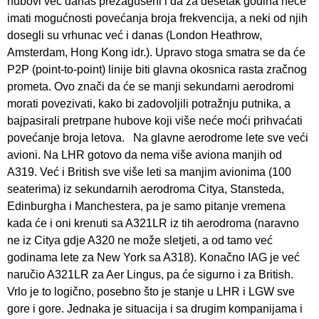
hubovi već danas prezagušeni i da za desetak godina neće
imati mogućnosti povećanja broja frekvencija, a neki od njih
dosegli su vrhunac već i danas (London Heathrow,
Amsterdam, Hong Kong idr.). Upravo stoga smatra se da će
P2P (point-to-point) linije biti glavna okosnica rasta zračnog
prometa. Ovo znači da će se manji sekundarni aerodromi
morati povezivati, kako bi zadovoljili potražnju putnika, a
bajpasirali pretrpane hubove koji više neće moći prihvaćati
povećanje broja letova. Na glavne aerodrome lete sve veći
avioni. Na LHR gotovo da nema više aviona manjih od
A319. Već i British sve više leti sa manjim avionima (100
seaterima) iz sekundarnih aerodroma Citya, Stansteda,
Edinburgha i Manchestera, pa je samo pitanje vremena
kada će i oni krenuti sa A321LR iz tih aerodroma (naravno
ne iz Citya gdje A320 ne može sletjeti, a od tamo već
godinama lete za New York sa A318). Konačno IAG je već
naručio A321LR za Aer Lingus, pa će sigurno i za British.
Vrlo je to logično, posebno što je stanje u LHR i LGW sve
gore i gore. Jednaka je situacija i sa drugim kompanijama i