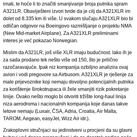
imati, te hoće li to značiti smanjivanje broja putnika spram
A321LR. Obaviješteni izvori tvrde da je cilj da A321XLR im
dolet od 8.335 km ili više. U svakom slučaju A321XLR bio bi
odličan odgovor na Boeingovo razmišljanje o projektu NMA
(New Mid-market Airplane). Za A321XLR preliminarni
interes je već pokazao Norwegian.
Mislim da A321LR, još više XLR imaju budućnost. Iako ih je
za sada prodano tek nešto više od 150, što je prilično
razočaravajuće. Ipak niz kompanija ozbiljno analizira ovaj
avion i vodi pregovore sa Airbusom. A321XLR je rješenje za
male prijevoznike koji nemaju dovoljno potencijalnih putnika
za korištenje širokotrupaca ili žele smanjiti rizik pokretanje
linije. Ovako nešto moglo bi otvoriti tržište long-haul linija
niza aerodroma i nacionalnih kompanija koje danas takve
letove nemaju (Luxair, ČSA, Adria, Croatia, Air Malta,
TAROM, Aegean, easyJet, Wizz Air idr.).
Zrakoplovni stručnjaci su jedinstveni u procjeni da su glavni