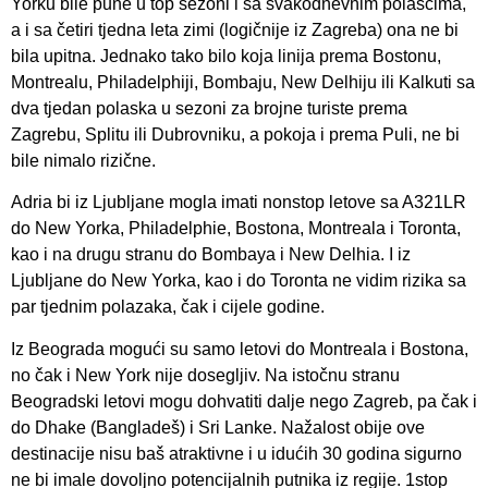
Yorku bile pune u top sezoni i sa svakodnevnim polascima,
a i sa četiri tjedna leta zimi (logičnije iz Zagreba) ona ne bi
bila upitna. Jednako tako bilo koja linija prema Bostonu,
Montrealu, Philadelphiji, Bombaju, New Delhiju ili Kalkuti sa
dva tjedan polaska u sezoni za brojne turiste prema
Zagrebu, Splitu ili Dubrovniku, a pokoja i prema Puli, ne bi
bile nimalo rizične.
Adria bi iz Ljubljane mogla imati nonstop letove sa A321LR
do New Yorka, Philadelphie, Bostona, Montreala i Toronta,
kao i na drugu stranu do Bombaya i New Delhia. I iz
Ljubljane do New Yorka, kao i do Toronta ne vidim rizika sa
par tjednim polazaka, čak i cijele godine.
Iz Beograda mogući su samo letovi do Montreala i Bostona,
no čak i New York nije dosegljiv. Na istočnu stranu
Beogradski letovi mogu dohvatiti dalje nego Zagreb, pa čak i
do Dhake (Bangladeš) i Sri Lanke. Nažalost obije ove
destinacije nisu baš atraktivne i u idućih 30 godina sigurno
ne bi imale dovoljno potencijalnih putnika iz regije. 1stop