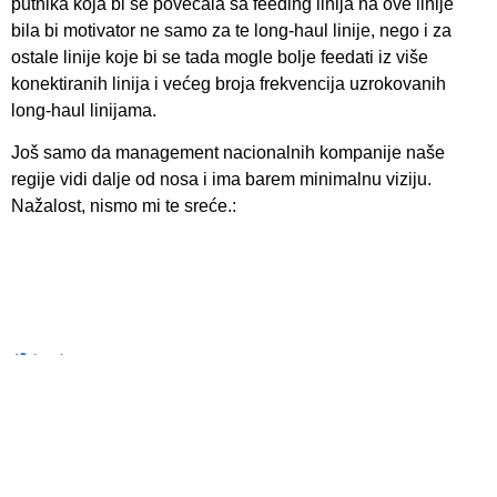
putnika koja bi se povećala sa feeding linija na ove linije
bila bi motivator ne samo za te long-haul linije, nego i za
ostale linije koje bi se tada mogle bolje feedati iz više
konektiranih linija i većeg broja frekvencija uzrokovanih
long-haul linijama.
Još samo da management nacionalnih kompanije naše
regije vidi dalje od nosa i ima barem minimalnu viziju.
Nažalost, nismo mi te sreće.:
Login
I