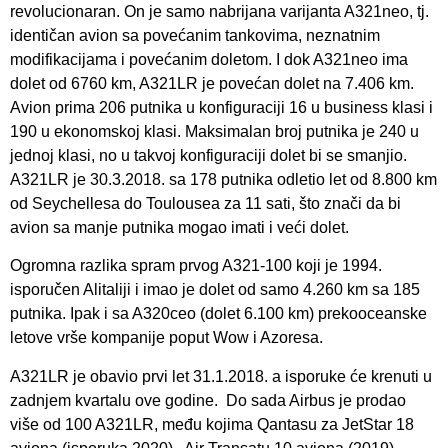
revolucionaran. On je samo nabrijana varijanta A321neo, tj.
identičan avion sa povećanim tankovima, neznatnim
modifikacijama i povećanim doletom. I dok A321neo ima
dolet od 6760 km, A321LR je povećan dolet na 7.406 km.
Avion prima 206 putnika u konfiguraciji 16 u business klasi i
190 u ekonomskoj klasi. Maksimalan broj putnika je 240 u
jednoj klasi, no u takvoj konfiguraciji dolet bi se smanjio.
A321LR je 30.3.2018. sa 178 putnika odletio let od 8.800 km
od Seychellesa do Toulousea za 11 sati, što znači da bi
avion sa manje putnika mogao imati i veći dolet.
Ogromna razlika spram prvog A321-100 koji je 1994.
isporučen Alitaliji i imao je dolet od samo 4.260 km sa 185
putnika. Ipak i sa A320ceo (dolet 6.100 km) prekooceanske
letove vrše kompanije poput Wow i Azoresa.
A321LR je obavio prvi let 31.1.2018. a isporuke će krenuti u
zadnjem kvartalu ove godine. Do sada Airbus je prodao
više od 100 A321LR, među kojima Qantasu za JetStar 18