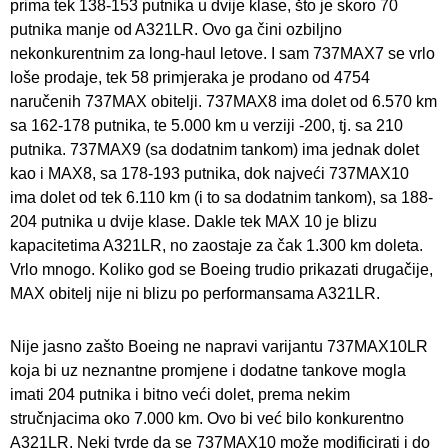
prima tek 138-153 putnika u dvije klase, što je skoro 70
putnika manje od A321LR. Ovo ga čini ozbiljno
nekonkurentnim za long-haul letove. I sam 737MAX7 se vrlo
loše prodaje, tek 58 primjeraka je prodano od 4754
naručenih 737MAX obitelji. 737MAX8 ima dolet od 6.570 km
sa 162-178 putnika, te 5.000 km u verziji -200, tj. sa 210
putnika. 737MAX9 (sa dodatnim tankom) ima jednak dolet
kao i MAX8, sa 178-193 putnika, dok najveći 737MAX10
ima dolet od tek 6.110 km (i to sa dodatnim tankom), sa 188-
204 putnika u dvije klase. Dakle tek MAX 10 je blizu
kapacitetima A321LR, no zaostaje za čak 1.300 km doleta.
Vrlo mnogo. Koliko god se Boeing trudio prikazati drugačije,
MAX obitelj nije ni blizu po performansama A321LR.
Nije jasno zašto Boeing ne napravi varijantu 737MAX10LR
koja bi uz neznantne promjene i dodatne tankove mogla
imati 204 putnika i bitno veći dolet, prema nekim
stručnjacima oko 7.000 km. Ovo bi već bilo konkurentno
A321LR. Neki tvrde da se 737MAX10 može modificirati i do