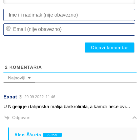
I
ili
n
Em
(n
(n
ob
ob
2
KOMENTAR/A
Najnoviji
Expat
29.09.2022. 11:46
U Nigeriji je i talijanska mafija bankrotirala, a kamoli nece ovi…
Odgovori
Alen Šćuric
Author