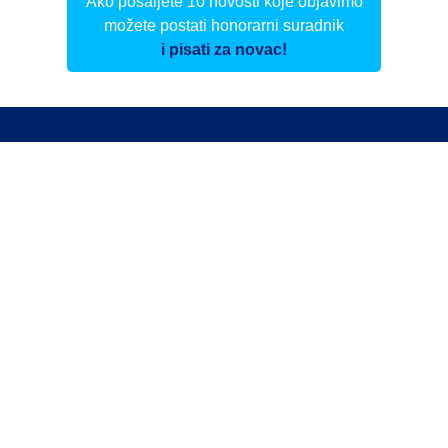
Ako pošaljete 10 novosti koje objavimo
možete postati honorarni suradnik
i pisati za novac!
Info
Pretplata na dnevne biltene
Update
O nama
Kontakt
Impressum
Privacy Policy