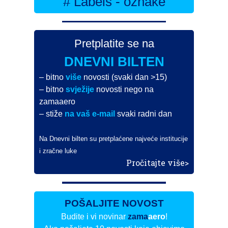
# Labels - oznake
Pretplatite se na
DNEVNI BILTEN
– bitno
više
novosti (svaki dan >15)
– bitno
svježije
novosti nego na
zamaaero
– stiže
na vaš e-mail
svaki radni dan
Na Dnevni bilten su pretplaćene najveće institucije
i zračne luke
Pročitajte više>
POŠALJITE NOVOST
Budite i vi novinar
zama
aero
!