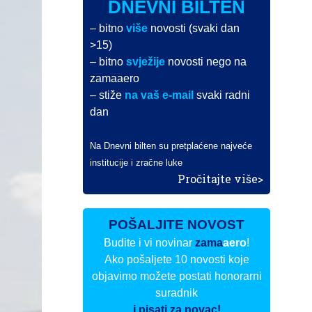
DNEVNI BILTEN
– bitno
više
novosti (svaki dan
>15)
– bitno
svježije
novosti nego na
zamaaero
– stiže
na vaš e-mail
svaki radni
dan
Na Dnevni bilten su pretplaćene najveće
institucije i zračne luke
Pročitajte više>
POŠALJITE NOVOST
Budite i vi novinar
zama
aero
!
Ako pošaljete 10 novosti koje
objavimo možete postati honorarni
suradnik
i pisati za novac!