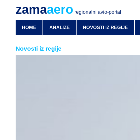
zama
aero
regionalni avio-portal
HOME
ANALIZE
NOVOSTI IZ REGIJE
Novosti iz regije