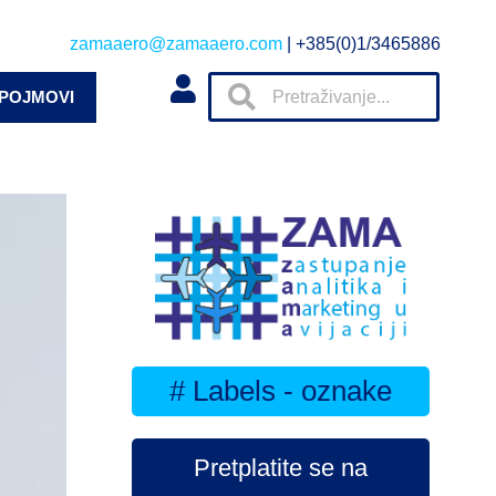
zamaaero@zamaaero.com
| +385(0)1/3465886
 POJMOVI
# Labels - oznake
Pretplatite se na