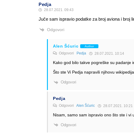
Pedja
28.07.2021. 09:43
Juče sam ispravio podatke za broj aviona i broj 
Odgovori
Alen Šćuric
Author
Odgovori
Pedja
28.07.2021. 10:14
Kako god bilo takve pogreške su padanje 
Što ste Vi Pedja napravili njihovu wikipedij
Odgovori
Pedja
Odgovori
Alen Šćuric
28.07.2021. 10:21
Nisam, samo sam ispravio ono što ste i vi u
Odgovori