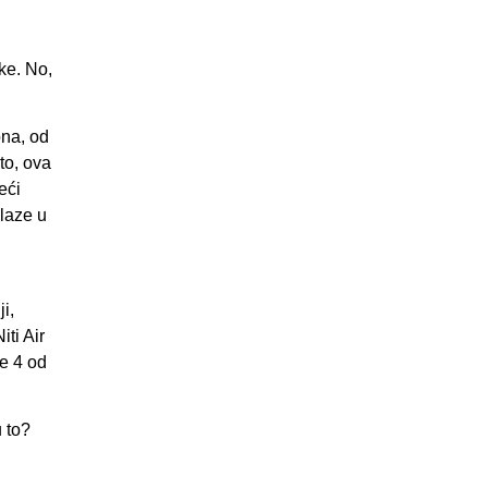
ke. No,
ona, od
to, ova
eći
laze u
i,
iti Air
e 4 od
u to?