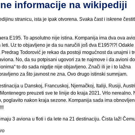
e informacije na wikipediji
ijinu stranicu, ista je ipak otvorena. Svaka čast i iskrene čestit
raera E195. To apsolutno nije istina. Kompanija ima dva ova avi
 leti. Uz to objavljeno je da su naručili još dva E195?!?! Odakle 
a Predrag Todorović je rekao da postoji mogućnost da unajmi i tr
iona. No, da su potpisani ugovori za te najmove i da avioni do
nima“ to do sada nigdje nije objavljeno. Znači ili je i to lažna
 napravljeno za što javnost ne zna. Ovo drugo istinski sumnjam.
stinacija u Danskoj, Francuskoj, Njemačkoj, Italiji, Rusiji, Austrij
ir Montenegro preuzeti sve te linije do kraja 2021. Vrlo nerealno. N
čno, poglavito nakon kraja sezone. Kompanija sada ima obnovljen
!!
aju 3 aviona u floti i da lete na 21 destinaciju. Čista laž! Čem
gro