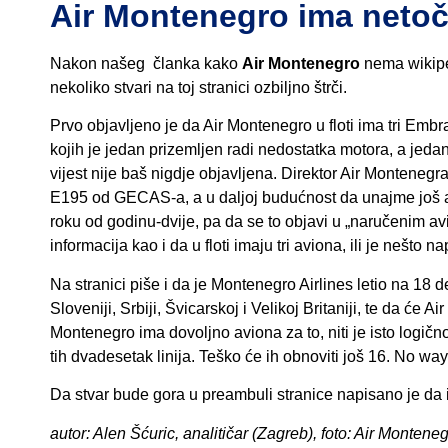
Air Montenegro ima netočn
Nakon našeg članka kako
Air Montenegro
nema wikiped
nekoliko stvari na toj stranici ozbiljno štrči.
Prvo objavljeno je da Air Montenegro u floti ima tri Emb
kojih je jedan prizemljen radi nedostatka motora, a jedan
vijest nije baš nigdje objavljena. Direktor Air Montenegr
E195 od GECAS-a, a u daljoj budućnost da unajme još av
roku od godinu-dvije, pa da se to objavi u „naručenim avio
informacija kao i da u floti imaju tri aviona, ili je nešto
Na stranici piše i da je Montenegro Airlines letio na 18 de
Sloveniji, Srbiji, Švicarskoj i Velikoj Britaniji, te da će A
Montenegro ima dovoljno aviona za to, niti je isto logi
tih dvadesetak linija. Teško će ih obnoviti još 16. No way!
Da stvar bude gora u preambuli stranice napisano je da im
autor: Alen Šćuric, analitičar (Zagreb), foto: Air Montene