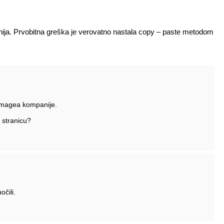
linija. Prvobitna greška je verovatno nastala copy – paste metodom
imagea kompanije.
a stranicu?
očili.