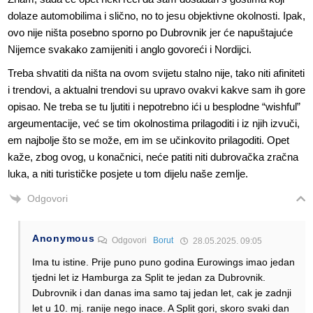
dolaze automobilima i slično, no to jesu objektivne okolnosti. Ipak,
ovo nije ništa posebno sporno po Dubrovnik jer će napuštajuće
Nijemce svakako zamijeniti i anglo govoreći i Nordijci.
Treba shvatiti da ništa na ovom svijetu stalno nije, tako niti afiniteti
i trendovi, a aktualni trendovi su upravo ovakvi kakve sam ih gore
opisao. Ne treba se tu ljutiti i nepotrebno ići u besplodne “wishful”
argeumentacije, već se tim okolnostima prilagoditi i iz njih izvuči,
em najbolje što se može, em im se učinkovito prilagoditi. Opet
kaže, zbog ovog, u konačnici, neće patiti niti dubrovačka zračna
luka, a niti turističke posjete u tom dijelu naše zemlje.
Odgovori
Anonymous
Odgovori
Borut
28.05.2025. 09:05
Ima tu istine. Prije puno puno godina Eurowings imao jedan
tjedni let iz Hamburga za Split te jedan za Dubrovnik.
Dubrovnik i dan danas ima samo taj jedan let, cak je zadnji
let u 10. mj. ranije nego inace. A Split gori, skoro svaki dan