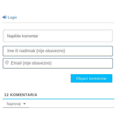
Login
I
ili
n
Em
(n
(n
ob
ob
12
KOMENTAR/A
Najnoviji