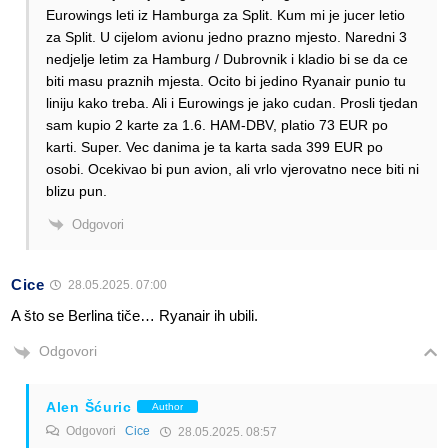
Eurowings leti iz Hamburga za Split. Kum mi je jucer letio
za Split. U cijelom avionu jedno prazno mjesto. Naredni 3
nedjelje letim za Hamburg / Dubrovnik i kladio bi se da ce
biti masu praznih mjesta. Ocito bi jedino Ryanair punio tu
liniju kako treba. Ali i Eurowings je jako cudan. Prosli tjedan
sam kupio 2 karte za 1.6. HAM-DBV, platio 73 EUR po
karti. Super. Vec danima je ta karta sada 399 EUR po
osobi. Ocekivao bi pun avion, ali vrlo vjerovatno nece biti ni
blizu pun.
Odgovori
Cice
28.05.2025. 07:00
A što se Berlina tiče… Ryanair ih ubili.
Odgovori
Alen Šćuric
Author
Odgovori
Cice
28.05.2025. 08:57