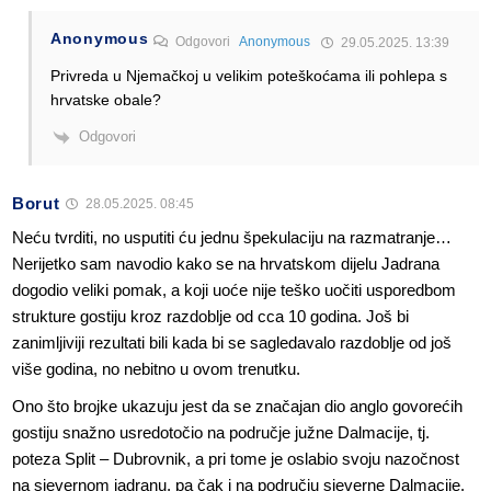
Anonymous
Odgovori
Anonymous
29.05.2025. 13:39
Privreda u Njemačkoj u velikim poteškoćama ili pohlepa s
hrvatske obale?
Odgovori
Borut
28.05.2025. 08:45
Neću tvrditi, no usputiti ću jednu špekulaciju na razmatranje…
Nerijetko sam navodio kako se na hrvatskom dijelu Jadrana
dogodio veliki pomak, a koji uoće nije teško uočiti usporedbom
strukture gostiju kroz razdoblje od cca 10 godina. Još bi
zanimljiviji rezultati bili kada bi se sagledavalo razdoblje od još
više godina, no nebitno u ovom trenutku.
Ono što brojke ukazuju jest da se značajan dio anglo govorećih
gostiju snažno usredotočio na područje južne Dalmacije, tj.
poteza Split – Dubrovnik, a pri tome je oslabio svoju nazočnost
na sjevernom jadranu, pa čak i na području sjeverne Dalmacije.