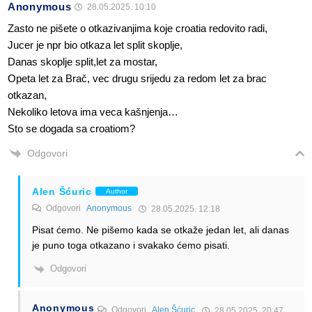
Anonymous
28.05.2025. 10:10
Zasto ne pišete o otkazivanjima koje croatia redovito radi,
Jucer je npr bio otkaza let split skoplje,
Danas skoplje split,let za mostar,
Opeta let za Brač, vec drugu srijedu za redom let za brac
otkazan,
Nekoliko letova ima veca kašnjenja…
Sto se dogada sa croatiom?
Odgovori
Alen Šćuric
Author
Odgovori
Anonymous
28.05.2025. 12:18
Pisat ćemo. Ne pišemo kada se otkaže jedan let, ali danas
je puno toga otkazano i svakako ćemo pisati.
Odgovori
Anonymous
Odgovori
Alen Šćuric
28.05.2025. 20:47