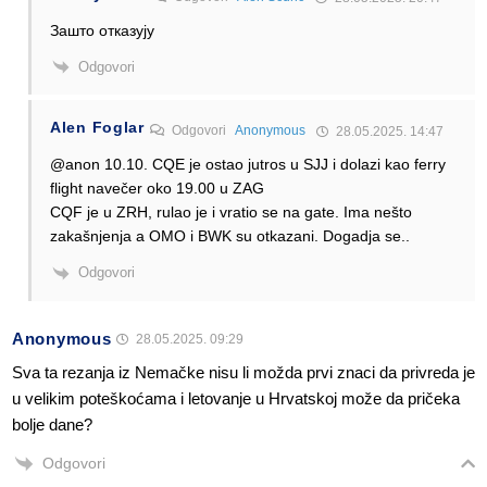
Зашто отказују
Odgovori
Alen Foglar
Odgovori
Anonymous
28.05.2025. 14:47
@anon 10.10. CQE je ostao jutros u SJJ i dolazi kao ferry
flight navečer oko 19.00 u ZAG
CQF je u ZRH, rulao je i vratio se na gate. Ima nešto
zakašnjenja a OMO i BWK su otkazani. Dogadja se..
Odgovori
Anonymous
28.05.2025. 09:29
Sva ta rezanja iz Nemačke nisu li možda prvi znaci da privreda je
u velikim poteškoćama i letovanje u Hrvatskoj može da pričeka
bolje dane?
Odgovori