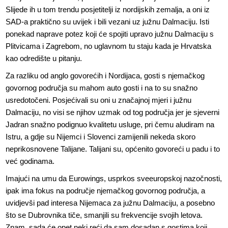
Slijede ih u tom trendu posjetitelji iz nordijskih zemalja, a oni iz
SAD-a praktično su uvijek i bili vezani uz južnu Dalmaciju. Isti
ponekad naprave potez koji će spojiti upravo južnu Dalmaciju s
Plitvicama i Zagrebom, no uglavnom tu staju kada je Hrvatska
kao odredište u pitanju.
Za razliku od anglo govorećih i Nordijaca, gosti s njemačkog
govornog područja su mahom auto gosti i na to su snažno
usredotočeni. Posjećivali su oni u značajnoj mjeri i južnu
Dalmaciju, no visi se njihov uzmak od tog područja jer je sjeverni
Jadran snažno podignuo kvalitetu usluge, pri čemu aludiram na
Istru, a gdje su Nijemci i Slovenci zamijenili nekeda skoro
neprikosnovene Talijane. Talijani su, općenito govoreći u padu i to
već godinama.
Imajući na umu da Eurowings, usprkos sveeuropskoj nazočnosti,
ipak ima fokus na područje njemačkog govornog područja, a
uvidjevši pad interesa Nijemaca za južnu Dalmaciju, a posebno
što se Dubrovnika tiče, smanjili su frekvencije svojih letova.
Znam, sada će opet neki reći da sam dosadan s gostima koji