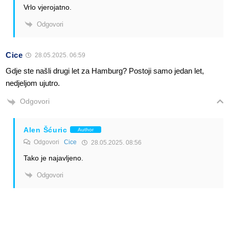
Vrlo vjerojatno.
Odgovori
Cice
28.05.2025. 06:59
Gdje ste našli drugi let za Hamburg? Postoji samo jedan let,
nedjeljom ujutro.
Odgovori
Alen Šćuric
Author
Odgovori
Cice
28.05.2025. 08:56
Tako je najavljeno.
Odgovori