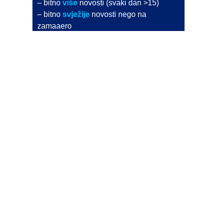
– bitno
više
novosti (svaki dan >15)
– bitno
svježije
novosti nego na
zamaaero
– stiže
na vaš e-mail
svaki radni dan
Na Dnevni bilten su pretplaćene najveće institucije
i zračne luke
Pročitajte više>
POŠALJITE NOVOST
Budite i vi novinar
zama
aero
!
Ako pošaljete 10 novosti koje objavimo
možete postati honorarni suradnik
i pisati za novac!