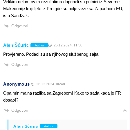
Velikim delom ovim rezultatima doprineli su putnici iz Severne
Makedonije koji ljete iz Prn gde su bolje veze sa Zapadnom EU,
isto Sandžak.
Odgovori
Alen Šćuric
26.12.2024. 11:50
Author
Provjereno. Podaci su sa njihovog službenog sajta.
Odgovori
Anonymous
26.12.2024. 06:48
Opa minimalna razlika sa Zagrebom! Kako to sada kada je FR
dosao!?
Odgovori
Alen Šćuric
Author