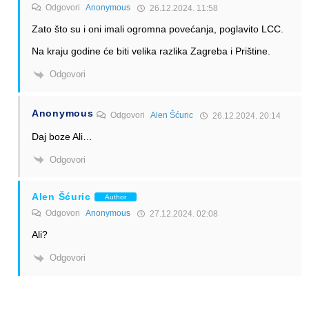
Odgovori
Anonymous
26.12.2024. 11:58
Zato što su i oni imali ogromna povećanja, poglavito LCC.
Na kraju godine će biti velika razlika Zagreba i Prištine.
Odgovori
Anonymous
Odgovori
Alen Šćuric
26.12.2024. 20:14
Daj boze Ali…
Odgovori
Alen Šćuric
Author
Odgovori
Anonymous
27.12.2024. 02:08
Ali?
Odgovori