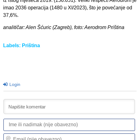
iz istog mjeseca 2019. (156.651). Veliki respect! Aerodrom je
imao 2036 operacija (1480 u XI/2023), što je povećanje od
37,6%.
analitičar: Alen Šćuric (Zagreb), foto: Aerodrom Priština
Labels:
Priština
Login
I
ili
n
Em
(n