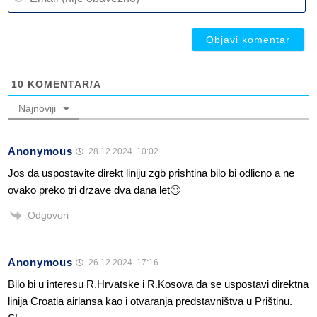
(n
ob
ob
10
KOMENTAR/A
Najnoviji
Anonymous
28.12.2024. 10:02
Jos da uspostavite direkt liniju zgb prishtina bilo bi odlicno a ne
ovako preko tri drzave dva dana let🙄
Odgovori
Anonymous
26.12.2024. 17:16
Bilo bi u interesu R.Hrvatske i R.Kosova da se uspostavi direktna
linija Croatia airlansa kao i otvaranja predstavništva u Prištinu.