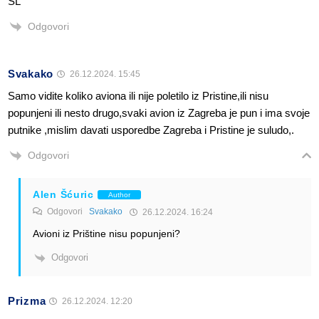
SL
Odgovori
Svakako
26.12.2024. 15:45
Samo vidite koliko aviona ili nije poletilo iz Pristine,ili nisu
popunjeni ili nesto drugo,svaki avion iz Zagreba je pun i ima svoje
putnike ,mislim davati usporedbe Zagreba i Pristine je suludo,.
Odgovori
Alen Šćuric
Author
Odgovori
Svakako
26.12.2024. 16:24
Avioni iz Prištine nisu popunjeni?
Odgovori
Prizma
26.12.2024. 12:20