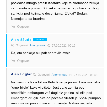
posledica mnogo prečih izdataka koje ta siromašna zemlja
zamrznuta u polovini XX veka ne može da pokriva, a zbog
sankcija pod kojima je decenijama. Efekat? Bedan.
Nemojte to da branimo.
Odgovori
Alen Šćuric
Author
Odgovori
Anonymous
27.10.2021. 00:16
Da, eto sankcije su ipak napravile svoje.
Odgovori
Alen Foglar
Odgovori
Anonymous
27.10.2021. 08:48
Ne znam da li ste bili na Kubi ili ne, ja jesam. I nije sve tako
“crno-bijelo” kako vi pišete. Jest da je zemlja pod
američkim embargom već dugi niz godina, ali nije pod
embargom drugih. Sve do početka 90-toh je SSSR pumpao
nenormalno puno novaca u tu zemlju. Nakon raspada