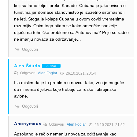
koji su tamo letjeli preko Kanade. Cubana je jako ovisna o
turistima jer domaće stanovništvo je izuzetno siromašno i
ne leti. Stoga je kolaps Cubane u ovom covid vremenima
razumljiv. Osim toga pitam se kako američke sankcije
utječu na tehničke probleme sa Antonovima? Prije se radi o
ne imanju novaca za održavanje…
Odgovori
Alen Šćuric
Author
Odgovori
Alen Foglar
26.10.2021. 20:54
I ja mislim da je tu problem u novcu. Iako, vrlo je moguće
da ni nema dijelova koje trebaju za ruske i ukrajinske
avione.
Odgovori
Anonymous
Odgovori
Alen Foglar
26.10.2021. 21:52
Apsolutno je reč o nemanju novca za održavanje kao