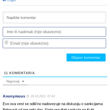
Login
I
ili
n
Em
(n
(n
ob
ob
11
KOMENTAR/A
Najnoviji
Anonymous
26.10.2021. 07:42
Evo ova vest se odlično nadovezuje na diskusiju o sankcijama
Belorusiji od pre neki dan. Sjajni rezultati sankcija na Kubi…