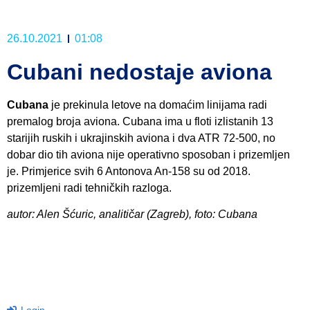
26.10.2021
01:08
Cubani nedostaje aviona
Cubana
je prekinula letove na domaćim linijama radi
premalog broja aviona. Cubana ima u floti izlistanih 13
starijih ruskih i ukrajinskih aviona i dva ATR 72-500, no
dobar dio tih aviona nije operativno sposoban i prizemljen
je. Primjerice svih 6 Antonova An-158 su od 2018.
prizemljeni radi tehničkih razloga.
autor: Alen Šćuric, analitičar (Zagreb), foto: Cubana