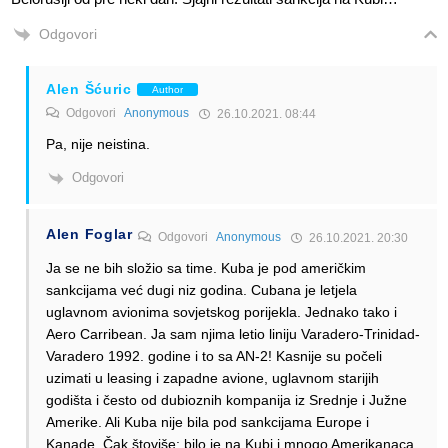
Odgovori
Alen Šćuric
Author
Odgovori
Anonymous
26.10.2021. 08:44
Pa, nije neistina.
Odgovori
Alen Foglar
Odgovori
Anonymous
26.10.2021. 20:30
Ja se ne bih složio sa time. Kuba je pod američkim
sankcijama već dugi niz godina. Cubana je letjela
uglavnom avionima sovjetskog porijekla. Jednako tako i
Aero Carribean. Ja sam njima letio liniju Varadero-Trinidad-
Varadero 1992. godine i to sa AN-2! Kasnije su počeli
uzimati u leasing i zapadne avione, uglavnom starijih
godišta i često od dubioznih kompanija iz Srednje i Južne
Amerike. Ali Kuba nije bila pod sankcijama Europe i
Kanade. Čak štoviše: bilo je na Kubi i mnogo Amerikanaca