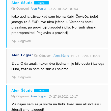
Alen Šćuric
Author
Odgovori
Alen Foglar
27.10.2021. 09:03
kako god ja uživao kad sam bio na Kubi. Čovječe, jedeš
jastoga za 5 EUR, sve ultra jeftino, u Varaderu hoteli
prezakon, po provinciji blagodet i idila. No, ljudi istinski
preprepresiroti. Poglavito u provinciji.
Odgovori
Alen Foglar
Odgovori
Alen Šćuric
27.10.2021. 10:04
E da! O da znaš: nakon dva tjedna mi je bilo dosta i jastoga
i riba, zaželio sam se šnicla i salame!!!
Odgovori
Alen Šćuric
Author
Odgovori
Alen Foglar
27.10.2021. 10:17
Ma najeo sam se ja šnicla na Kubi. Imali smo all inclusiv i
žderali smo, ajooooj!