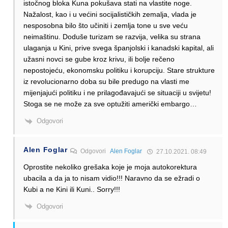
istočnog bloka Kuna pokušava stati na vlastite noge.
Nažalost, kao i u većini socijalističkih zemalja, vlada je
nesposobna bilo što učiniti i zemlja tone u sve veću
neimaštinu. Doduše turizam se razvija, velika su strana
ulaganja u Kini, prive svega španjolski i kanadski kapital, ali
užasni novci se gube kroz krivu, ili bolje rečeno
nepostojeću, ekonomsku politiku i korupciju. Stare strukture
iz revolucionarno doba su bile predugo na vlasti me
mijenjajući politiku i ne prilagođavajući se situaciji u svijetu!
Stoga se ne može za sve optužiti američki embargo…
Odgovori
Alen Foglar
Odgovori
Alen Foglar
27.10.2021. 08:49
Oprostite nekoliko grešaka koje je moja autokorektura
ubacila a da ja to nisam vidio!!! Naravno da se ežradi o
Kubi a ne Kini ili Kuni.. Sorry!!!
Odgovori