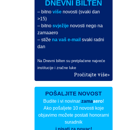
DNEVNI BILTEN
– bitno
više
novosti (svaki dan
>15)
– bitno
svježije
novosti nego na
zamaaero
– stiže
na vaš e-mail
svaki radni
dan
Na Dnevni bilten su pretplaćene najveće
institucije i zračne luke
Pročitajte više>
POŠALJITE NOVOST
Budite i vi novinar
zama
aero
!
Ako pošaljete 10 novosti koje
objavimo možete postati honorarni
suradnik
i pisati za novac!