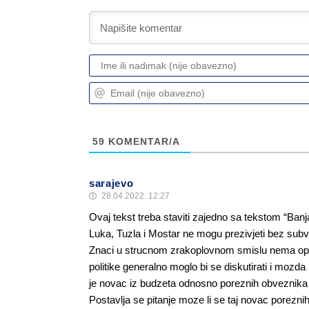
59
KOMENTAR/A
sarajevo
28.04.2022. 12:27
Ovaj tekst treba staviti zajedno sa tekstom “Ban
Luka, Tuzla i Mostar ne mogu prezivjeti bez subve
Znaci u strucnom zrakoplovnom smislu nema oprav
politike generalno moglo bi se diskutirati i mozd
je novac iz budzeta odnosno poreznih obveznika 
Postavlja se pitanje moze li se taj novac poreznih 