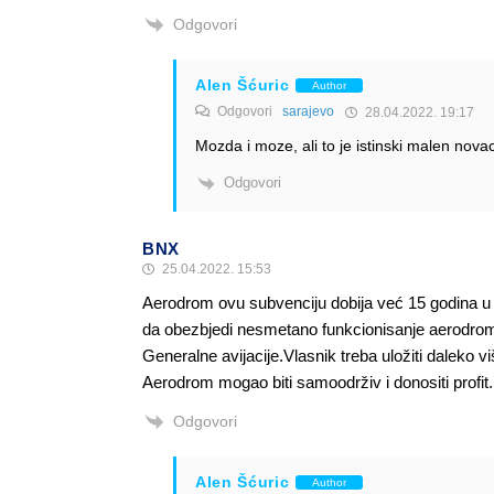
Odgovori
Alen Šćuric
Author
Odgovori
sarajevo
28.04.2022. 19:17
Mozda i moze, ali to je istinski malen novac
Odgovori
BNX
25.04.2022. 15:53
Aerodrom ovu subvenciju dobija već 15 godina u 
da obezbjedi nesmetano funkcionisanje aerodrom
Generalne avijacije.Vlasnik treba uložiti daleko 
Aerodrom mogao biti samoodrživ i donositi profit.
Odgovori
Alen Šćuric
Author