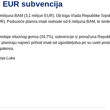
n EUR subvencija
 milijuna BAM (3,1 milijun EUR). Od toga Vlada Republike Srps
R). Poduzeće planira imati rashode od 6 milijuna BAM, te simb
rodaje mlaznog goriva (34,7%), subvencije iz proračuna Republ
laniraju najveći prihod imati od ugostiteljstva jer su uveli prod
 gateova.
anja Luka