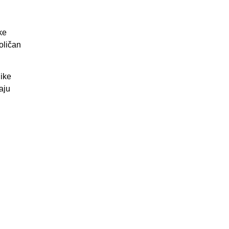
ke
oličan
ike
aju