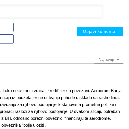
Ime
ili
nadimak
Email
(nije
(nije
obavezno)
obavezno)
Najnoviji
ja Luka nece moci vracati kredit” jer su povezani. Aerodrom Banja
ncija iz budzeta jer ne ostvariju prihode u skladu sa rashodima.
danja za njihovo postojanje.S stanovista prometne politike i
a pronaci razlozi za njihovo postojanje. U svakom slicaju potreban
iz BH, odnosno porezni obveznici financiraju te aerodrome.
obveznika “bolje uloziti”.