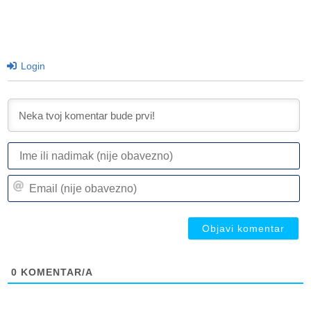
Login
I
ili
n
Em
(n
(n
ob
ob
0
KOMENTAR/A