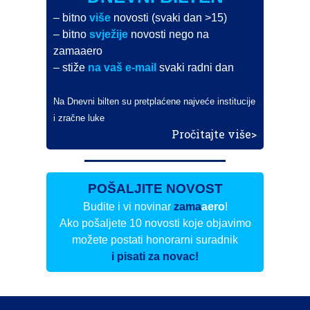
– bitno
više
novosti (svaki dan >15)
– bitno
svježije
novosti nego na
zamaaero
– stiže
na vaš e-mail
svaki radni dan
Na Dnevni bilten su pretplaćene najveće institucije
i zračne luke
Pročitajte više>
POŠALJITE NOVOST
Budite i vi novinar
zama
aero
!
Ako pošaljete 10 novosti koje objavimo
možete postati honorarni suradnik
i pisati za novac!