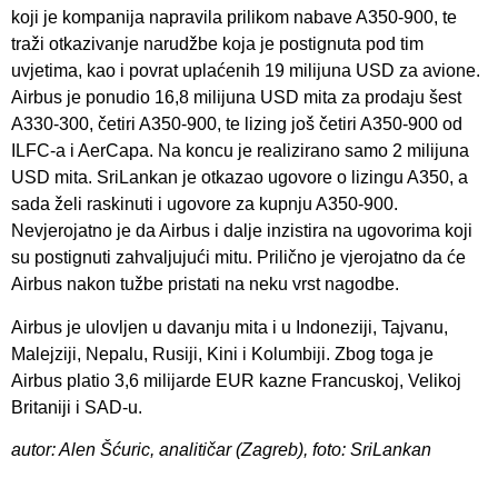
koji je kompanija napravila prilikom nabave A350-900, te
traži otkazivanje narudžbe koja je postignuta pod tim
uvjetima, kao i povrat uplaćenih 19 milijuna USD za avione.
Airbus je ponudio 16,8 milijuna USD mita za prodaju šest
A330-300, četiri A350-900, te lizing još četiri A350-900 od
ILFC-a i AerCapa. Na koncu je realizirano samo 2 milijuna
USD mita. SriLankan je otkazao ugovore o lizingu A350, a
sada želi raskinuti i ugovore za kupnju A350-900.
Nevjerojatno je da Airbus i dalje inzistira na ugovorima koji
su postignuti zahvaljujući mitu. Prilično je vjerojatno da će
Airbus nakon tužbe pristati na neku vrst nagodbe.
Airbus je ulovljen u davanju mita i u Indoneziji, Tajvanu,
Malejziji, Nepalu, Rusiji, Kini i Kolumbiji. Zbog toga je
Airbus platio 3,6 milijarde EUR kazne Francuskoj, Velikoj
Britaniji i SAD-u.
autor: Alen Šćuric, analitičar (Zagreb), foto: SriLankan