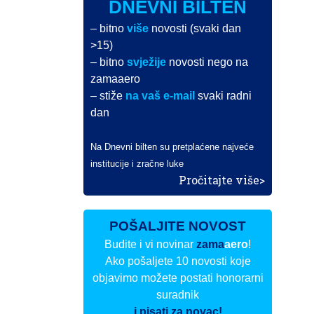
DNEVNI BILTEN
– bitno
više
novosti (svaki dan
>15)
– bitno
svježije
novosti nego na
zamaaero
– stiže
na vaš e-mail
svaki radni
dan
Na Dnevni bilten su pretplaćene najveće
institucije i zračne luke
Pročitajte više>
POŠALJITE NOVOST
Budite i vi novinar
zama
aero
!
Ako pošaljete 10 novosti koje
objavimo možete postati honorarni
suradnik
i pisati za novac!