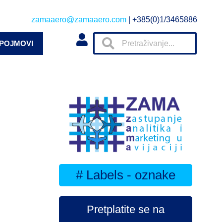
zamaaero@zamaaero.com
| +385(0)1/3465886
 POJMOVI
# Labels - oznake
Pretplatite se na