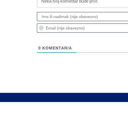
0
KOMENTAR/A
Info
Pretplata na dnevne 