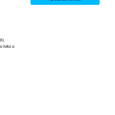
XI.
u luku u