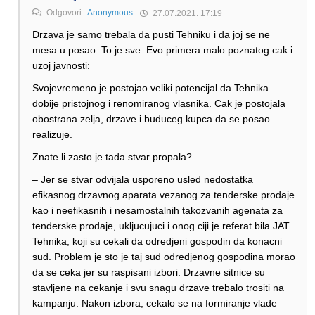
Odgovori
Anonymous
27.07.2021. 17:19
Drzava je samo trebala da pusti Tehniku i da joj se ne
mesa u posao. To je sve. Evo primera malo poznatog cak i
uzoj javnosti:
Svojevremeno je postojao veliki potencijal da Tehnika
dobije pristojnog i renomiranog vlasnika. Cak je postojala
obostrana zelja, drzave i buduceg kupca da se posao
realizuje.
Znate li zasto je tada stvar propala?
– Jer se stvar odvijala usporeno usled nedostatka
efikasnog drzavnog aparata vezanog za tenderske prodaje
kao i neefikasnih i nesamostalnih takozvanih agenata za
tenderske prodaje, ukljucujuci i onog ciji je referat bila JAT
Tehnika, koji su cekali da odredjeni gospodin da konacni
sud. Problem je sto je taj sud odredjenog gospodina morao
da se ceka jer su raspisani izbori. Drzavne sitnice su
stavljene na cekanje i svu snagu drzave trebalo trositi na
kampanju. Nakon izbora, cekalo se na formiranje vlade