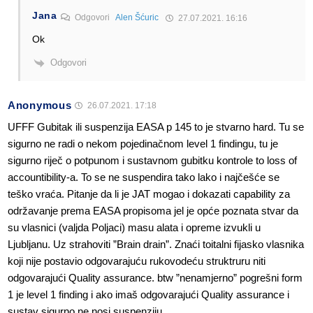
Jana
Odgovori
Alen Šćuric
27.07.2021. 16:16
Ok
Odgovori
Anonymous
26.07.2021. 17:18
UFFF Gubitak ili suspenzija EASA p 145 to je stvarno hard. Tu se
sigurno ne radi o nekom pojedinačnom level 1 findingu, tu je
sigurno riječ o potpunom i sustavnom gubitku kontrole to loss of
accountibility-a. To se ne suspendira tako lako i najčešće se
teško vraća. Pitanje da li je JAT mogao i dokazati capability za
održavanje prema EASA propisoma jel je opće poznata stvar da
su vlasnici (valjda Poljaci) masu alata i opreme izvukli u
Ljubljanu. Uz strahoviti ”Brain drain”. Znaći toitalni fijasko vlasnika
koji nije postavio odgovarajuću rukovodeću struktruru niti
odgovarajući Quality assurance. btw ”nenamjerno” pogrešni form
1 je level 1 finding i ako imaš odgovarajući Quality assurance i
sustav sigurno ne nosi suspenziju.