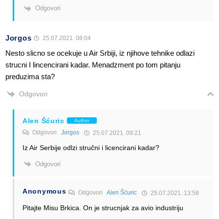
Odgovori
Jorgos
25.07.2021. 08:04
Nesto slicno se ocekuje u Air Srbiji, iz njihove tehnike odlazi
strucni I lincencirani kadar. Menadzment po tom pitanju
preduzima sta?
Odgovori
Alen Šćuric
Author
Odgovori
Jorgos
25.07.2021. 09:21
Iz Air Serbije odlzi stručni i licencirani kadar?
Odgovori
Anonymous
Odgovori
Alen Šćuric
25.07.2021. 13:58
Pitajte Misu Brkica. On je strucnjak za avio industriju