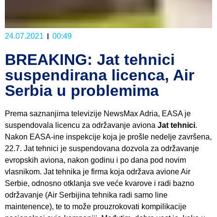
24.07.2021
00:49
BREAKING: Jat tehnici
suspendirana licenca, Air
Serbia u problemima
Prema saznanjima televizije NewsMax Adria, EASA je
suspendovala licencu za održavanje aviona
Jat tehnici
.
Nakon EASA-ine inspekcije koja je prošle nedelje završena,
22.7. Jat tehnici je suspendovana dozvola za održavanje
evropskih aviona, nakon godinu i po dana pod novim
vlasnikom. Jat tehnika je firma koja održava avione Air
Serbie, odnosno otklanja sve veće kvarove i radi bazno
održavanje (Air Serbijina tehnika radi samo line
maintenence), te to može prouzrokovati kompilikacije