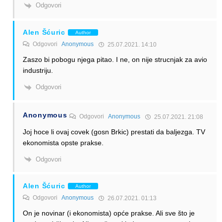
Odgovori
Alen Šćuric
Author
Odgovori
Anonymous
25.07.2021. 14:10
Zaszo bi pobogu njega pitao. I ne, on nije strucnjak za avio
industriju.
Odgovori
Anonymous
Odgovori
Anonymous
25.07.2021. 21:08
Joj hoce li ovaj covek (gosn Brkic) prestati da baljezga. TV
ekonomista opste prakse.
Odgovori
Alen Šćuric
Author
Odgovori
Anonymous
26.07.2021. 01:13
On je novinar (i ekonomista) opće prakse. Ali sve što je