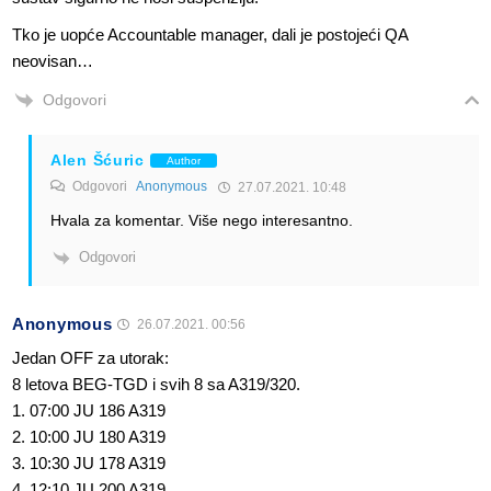
Tko je uopće Accountable manager, dali je postojeći QA
neovisan…
Odgovori
Alen Šćuric
Author
Odgovori
Anonymous
27.07.2021. 10:48
Hvala za komentar. Više nego interesantno.
Odgovori
Anonymous
26.07.2021. 00:56
Jedan OFF za utorak:
8 letova BEG-TGD i svih 8 sa A319/320.
1. 07:00 JU 186 A319
2. 10:00 JU 180 A319
3. 10:30 JU 178 A319
4. 12:10 JU 200 A319