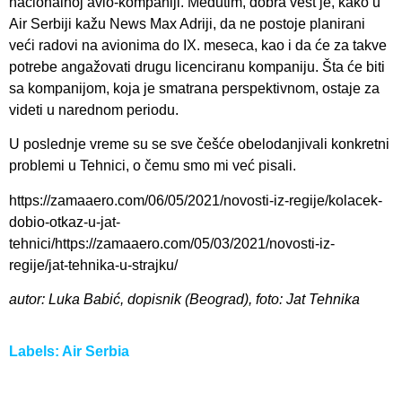
nacionalnoj avio-kompaniji. Međutim, dobra vest je, kako u
Air Serbiji kažu News Max Adriji, da ne postoje planirani
veći radovi na avionima do IX. meseca, kao i da će za takve
potrebe angažovati drugu licenciranu kompaniju. Šta će biti
sa kompanijom, koja je smatrana perspektivnom, ostaje za
videti u narednom periodu.
U poslednje vreme su se sve češće obelodanjivali konkretni
problemi u Tehnici, o čemu smo mi već pisali.
https://zamaaero.com/06/05/2021/novosti-iz-regije/kolacek-
dobio-otkaz-u-jat-
tehnici/https://zamaaero.com/05/03/2021/novosti-iz-
regije/jat-tehnika-u-strajku/
autor: Luka Babić, dopisnik (Beograd), foto: Jat Tehnika
Labels:
Air Serbia