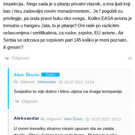
inspekcija.. Nego sada je u pitanju privatni vlasnik, a ima ljudi koji
bas i nisu zadovoljni novim menadzmentom.. Je l’ pogubili su
privilegije, pa onda prave buku oko svega.. Koliko EASA aviona je
trenutno u hangaru Jata, to je pitanje? Oni rade po razlicitim
ovlascenjima i sertifikatima, za ruske, srpske, EU avione.. Air
Serbia se odrzava po srpskom part 145 koliko je meni poznato..
ili gresim?
Odgovori
Alen Šćuric
Author
Odgovori
Aleksandar
25.07.2021. 14:04
Svejedno to nije dobro i bitno utjece na image kompanije.
Odgovori
Aleksandar
Odgovori
Alen Šćuric
25.07.2021. 16:13
U ovom trenutku stvarno nisam upucen sta se zaista