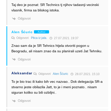
Taj deo je poznat: SR Technics tj njihov tadasnji vecinski
vlasnik, firma sa bliskog istoka.
Odgovori
Alen Šćuric
Author
Odgovori
Ptica iz jata.
27.07.2021. 19:37
Znao sam da je SR Tehnics htjela otvoriti pogon u
Beogradu, ali nisam znao da su planirali uzeti Jat Tehniku.
Odgovori
Aleksandar
Odgovori
Alen Šćuric
28.07.2021. 15:10
To je bio trac ili kako bih vec nazvao.. Dok delegacija SR-a
stvarno jeste obilazila Jatt, to je i meni poznato.. nisam
siguran koliko su bili ozbiljni..
Odgovori