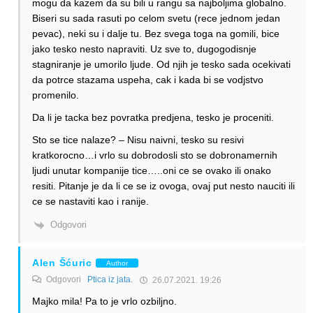
mogu da kazem da su bili u rangu sa najboljima globalno.
Biseri su sada rasuti po celom svetu (rece jednom jedan
pevac), neki su i dalje tu. Bez svega toga na gomili, bice
jako tesko nesto napraviti. Uz sve to, dugogodisnje
stagniranje je umorilo ljude. Od njih je tesko sada ocekivati
da potrce stazama uspeha, cak i kada bi se vodjstvo
promenilo.
Da li je tacka bez povratka predjena, tesko je proceniti.
Sto se tice nalaze? – Nisu naivni, tesko su resivi
kratkorocno…i vrlo su dobrodosli sto se dobronamernih
ljudi unutar kompanije tice…..oni ce se ovako ili onako
resiti. Pitanje je da li ce se iz ovoga, ovaj put nesto nauciti ili
ce se nastaviti kao i ranije.
Odgovori
Alen Šćuric
Author
Odgovori
Ptica iz jata.
26.07.2021. 19:26
Majko mila! Pa to je vrlo ozbiljno.