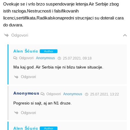
Ovekuje se i vrlo brzo suspendovanje letenja Air Serbije zbog
istih razloga.Nestrucnosti i falsifikovanih
licenci,sertiifikata.Radikalskonapredni strucnjaci su doterali cara
do duvara.
Odgovori
Alen Šćuric
Author
Odgovori
Anonymous
25.07.2021. 09:18
Ma kaj god. Air Serbia nije ni blizu takve situacije.
Odgovori
Anonymous
Odgovori
Anonymous
25.07.2021. 13:22
Pogresio si sajt, aj an N1 druze.
Odgovori
Alen Šćuric
Author