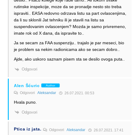
desilo.. Pitacu kolege koje rade tamo.. Ali tokom svake
rutinske inspekcije, moze da se pronadje nesto sto treba
ispraviti.. EASA redovno odrzava listu sa part ovlascenjima,
da li su sklonili Jat tehniku ili je stavili na listu sa
suspendovanim ovlascenjem? Mozda je samo privremeno,
imate rok od X dana, da ispravite to..
Ja se secam za FAA suspenziju.. trajalo je par meseci, bio
je problem sa nekim radionicama ako se secam dobro..
Ajde, ako uskoro saznam pisem sta se desilo ovoga puta..
Odgovori
Alen Šćuric
Author
Odgovori
Aleksandar
26.07.2021. 00:53
Hvala puno.
Odgovori
Ptica iz jata.
Odgovori
Aleksandar
26.07.2021. 17:41