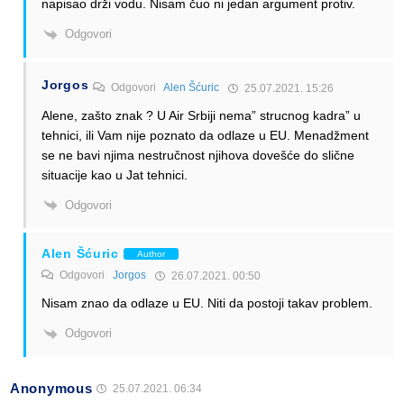
napisao drži vodu. Nisam čuo ni jedan argument protiv.
Odgovori
Jorgos
Odgovori
Alen Šćuric
25.07.2021. 15:26
Alene, zašto znak ? U Air Srbiji nema” strucnog kadra” u
tehnici, ili Vam nije poznato da odlaze u EU. Menadžment
se ne bavi njima nestručnost njihova dovešće do slične
situacije kao u Jat tehnici.
Odgovori
Alen Šćuric
Author
Odgovori
Jorgos
26.07.2021. 00:50
Nisam znao da odlaze u EU. Niti da postoji takav problem.
Odgovori
Anonymous
25.07.2021. 06:34