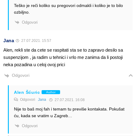
Teško je reči koliko su pregovori odmakli i koliko je to bilo
ozbiljno.
Odgovori
Jana
27.07.2021. 15:57
Alen, rekli ste da cete se raspitati sta se to zapravo desilo sa
suspenzijom , ja radim u tehnici i vrlo me zanima da li postoji
neka pozadina u celoj ovoj prici
Odgovori
Alen Šćuric
Author
Odgovori
Jana
27.07.2021. 16:08
Nije to baš moj fah i temam tu previše kontakata. Pokušat
ću, kada se vratim u Zagreb…
Odgovori