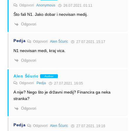
Odgovori
Anonymous
26.07.2021. 01:11
Što fali N1. Jako dobar i neovisan medij.
Odgovori
Pedja
Odgovori
Alen Šćuric
27.07.2021. 15:17
N1 neovisan medi, kraj vica.
Odgovori
Alen Šćuric
Author
Odgovori
Pedja
27.07.2021. 16:05
A nije? Nego što je državni medij? Financira ga neka
stranka?
Odgovori
Pedja
Odgovori
Alen Šćuric
27.07.2021. 19:16