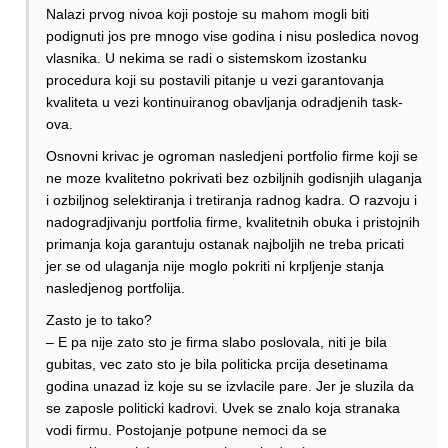
Nalazi prvog nivoa koji postoje su mahom mogli biti
podignuti jos pre mnogo vise godina i nisu posledica novog
vlasnika. U nekima se radi o sistemskom izostanku
procedura koji su postavili pitanje u vezi garantovanja
kvaliteta u vezi kontinuiranog obavljanja odradjenih task-
ova.
Osnovni krivac je ogroman nasledjeni portfolio firme koji se
ne moze kvalitetno pokrivati bez ozbiljnih godisnjih ulaganja
i ozbiljnog selektiranja i tretiranja radnog kadra. O razvoju i
nadogradjivanju portfolia firme, kvalitetnih obuka i pristojnih
primanja koja garantuju ostanak najboljih ne treba pricati
jer se od ulaganja nije moglo pokriti ni krpljenje stanja
nasledjenog portfolija.
Zasto je to tako?
– E pa nije zato sto je firma slabo poslovala, niti je bila
gubitas, vec zato sto je bila politicka prcija desetinama
godina unazad iz koje su se izvlacile pare. Jer je sluzila da
se zaposle politicki kadrovi. Uvek se znalo koja stranaka
vodi firmu. Postojanje potpune nemoci da se