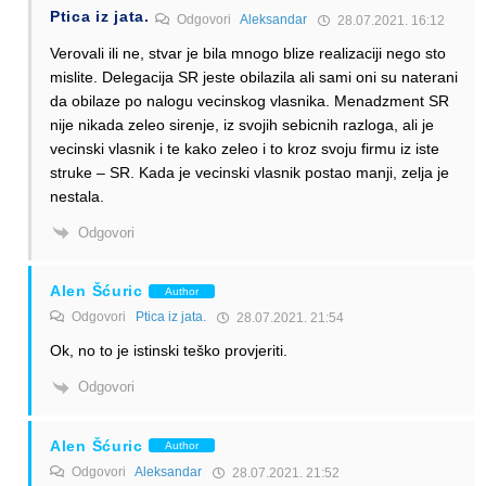
Ptica iz jata.
Odgovori
Aleksandar
28.07.2021. 16:12
Verovali ili ne, stvar je bila mnogo blize realizaciji nego sto
mislite. Delegacija SR jeste obilazila ali sami oni su naterani
da obilaze po nalogu vecinskog vlasnika. Menadzment SR
nije nikada zeleo sirenje, iz svojih sebicnih razloga, ali je
vecinski vlasnik i te kako zeleo i to kroz svoju firmu iz iste
struke – SR. Kada je vecinski vlasnik postao manji, zelja je
nestala.
Odgovori
Alen Šćuric
Author
Odgovori
Ptica iz jata.
28.07.2021. 21:54
Ok, no to je istinski teško provjeriti.
Odgovori
Alen Šćuric
Author
Odgovori
Aleksandar
28.07.2021. 21:52