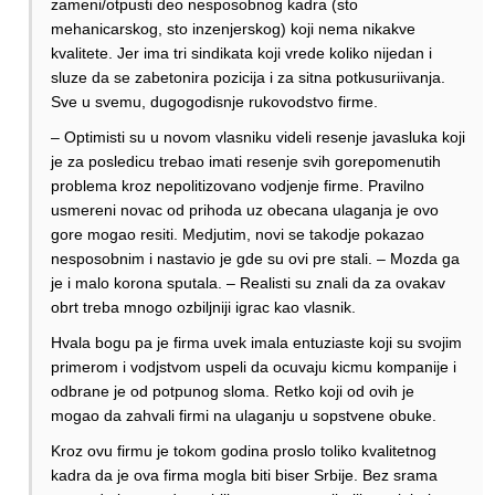
zameni/otpusti deo nesposobnog kadra (sto
mehanicarskog, sto inzenjerskog) koji nema nikakve
kvalitete. Jer ima tri sindikata koji vrede koliko nijedan i
sluze da se zabetonira pozicija i za sitna potkusuriivanja.
Sve u svemu, dugogodisnje rukovodstvo firme.
– Optimisti su u novom vlasniku videli resenje javasluka koji
je za posledicu trebao imati resenje svih gorepomenutih
problema kroz nepolitizovano vodjenje firme. Pravilno
usmereni novac od prihoda uz obecana ulaganja je ovo
gore mogao resiti. Medjutim, novi se takodje pokazao
nesposobnim i nastavio je gde su ovi pre stali. – Mozda ga
je i malo korona sputala. – Realisti su znali da za ovakav
obrt treba mnogo ozbiljniji igrac kao vlasnik.
Hvala bogu pa je firma uvek imala entuziaste koji su svojim
primerom i vodjstvom uspeli da ocuvaju kicmu kompanije i
odbrane je od potpunog sloma. Retko koji od ovih je
mogao da zahvali firmi na ulaganju u sopstvene obuke.
Kroz ovu firmu je tokom godina proslo toliko kvalitetnog
kadra da je ova firma mogla biti biser Srbije. Bez srama