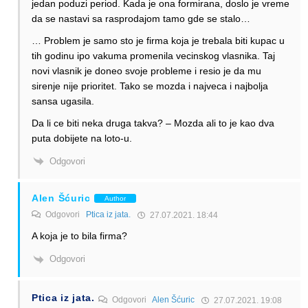
jedan poduzi period. Kada je ona formirana, doslo je vreme
da se nastavi sa rasprodajom tamo gde se stalo…
… Problem je samo sto je firma koja je trebala biti kupac u
tih godinu ipo vakuma promenila vecinskog vlasnika. Taj
novi vlasnik je doneo svoje probleme i resio je da mu
sirenje nije prioritet. Tako se mozda i najveca i najbolja
sansa ugasila.
Da li ce biti neka druga takva? – Mozda ali to je kao dva
puta dobijete na loto-u.
Odgovori
Alen Šćuric
Author
Odgovori
Ptica iz jata.
27.07.2021. 18:44
A koja je to bila firma?
Odgovori
Ptica iz jata.
Odgovori
Alen Šćuric
27.07.2021. 19:08