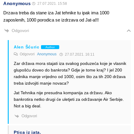
Anonymous
27.07.2021. 15:58
Drzava treba da stane iza Jat tehnike tu ipak ima 1000
zaposlenih, 1000 porodica se izdrzava od Jat-a!!!
Odgovori
Alen Šćuric
Author
Odgovori
Anonymous
27.07.2021. 16:11
Zar država mora stajati iza svakog poduzeća koje je vlasnik
glupošću doveo do bankrota? Gdje je tome kraj? I jel 200
radnika manje vrijedno od 1000, osim što za tih 200 država
treba izdvojiti manje novaca?
Jat Tehnika nije presudna kompanija za državu. Ako
bankrotira netko drugi će uletjeti za održavanje Air Serbije.
Not a big deal.
Odgovori
Ptica iz jata.