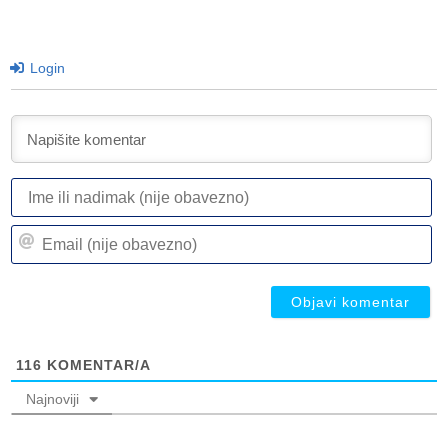
Login
I
ili
n
Em
(n
(n
ob
ob
116
KOMENTAR/A
Najnoviji