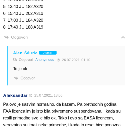
5. 13:40 JU 182 A320
6. 15:40 JU 202 A319
7. 17:00 JU 184 A320
8. 17:40 JU 188 A319
Odgovori
Alen Šćuric
Author
Odgovori
Anonymous
26.07.2021. 01:10
To je ok.
Odgovori
Aleksandar
25.07.2021. 13:06
Pa ovo je sasvim normalno, da kazem. Pa prethodnih godina
FAA licenca im je isto bila privremeno suspendovana. I kada su
resili primedbe sve je bilo ok. Tako i ovo sa EASA licencom,
verovatno su imali neke primedbe, i kada to rese, bice ponovna