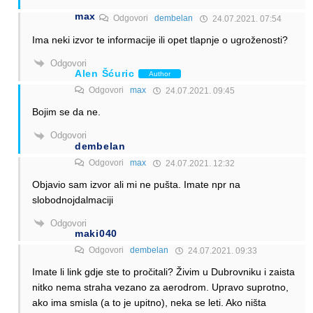
max
Odgovori
dembelan
24.07.2021. 07:54
Ima neki izvor te informacije ili opet tlapnje o ugroženosti?
Odgovori
Alen Šćuric
Author
Odgovori
max
24.07.2021. 09:45
Bojim se da ne.
Odgovori
dembelan
Odgovori
max
24.07.2021. 12:32
Objavio sam izvor ali mi ne pušta. Imate npr na
slobodnojdalmaciji
Odgovori
maki040
Odgovori
dembelan
24.07.2021. 09:33
Imate li link gdje ste to pročitali? Živim u Dubrovniku i zaista
nitko nema straha vezano za aerodrom. Upravo suprotno,
ako ima smisla (a to je upitno), neka se leti. Ako ništa