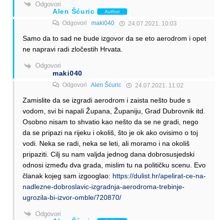
Odgovori
Alen Šćuric
Author
Odgovori
maki040
24.07.2021. 10:03
Samo da to sad ne bude izgovor da se eto aerodrom i opet
ne napravi radi zločestih Hrvata.
Odgovori
maki040
Odgovori
Alen Šćuric
24.07.2021. 11:02
Zamislite da se izgradi aerodrom i zaista nešto bude s
vodom, svi bi napali Župana, Županiju, Grad Dubrovnik itd.
Osobno nisam to shvatio kao nešto da se ne gradi, nego
da se pripazi na rijeku i okoliš, što je ok ako ovisimo o toj
vodi. Neka se radi, neka se leti, ali moramo i na okoliš
pripaziti. Cilj su nam valjda jednog dana dobrosusjedski
odnosi između dva grada, mislim tu na političku scenu. Evo
članak kojeg sam izgooglao:
https://dulist.hr/apelirat-ce-na-
nadlezne-dobroslavic-izgradnja-aerodroma-trebinje-
ugrozila-bi-izvor-omble/720870/
Odgovori