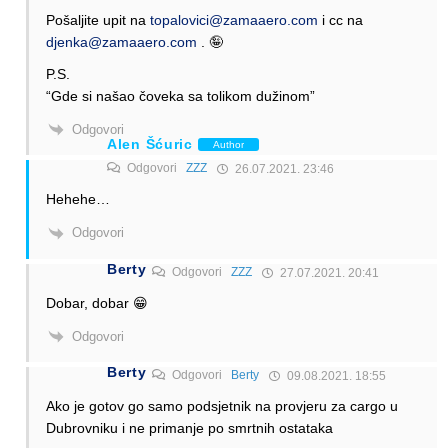
Pošaljite upit na
topalovici@zamaaero.com
i cc na
djenka@zamaaero.com
. 🤪
P.S.
“Gde si našao čoveka sa tolikom dužinom”
Odgovori
Alen Šćuric
Author
Odgovori
ZZZ
26.07.2021. 23:46
Hehehe…
Odgovori
Berty
Odgovori
ZZZ
27.07.2021. 20:41
Dobar, dobar 😁
Odgovori
Berty
Odgovori
Berty
09.08.2021. 18:55
Ako je gotov go samo podsjetnik na provjeru za cargo u
Dubrovniku i ne primanje po smrtnih ostataka