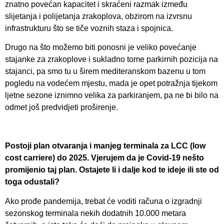
znatno povećan kapacitet i skraćeni razmak između
slijetanja i polijetanja zrakoplova, obzirom na izvrsnu
infrastrukturu što se tiče voznih staza i spojnica.
Drugo na što možemo biti ponosni je veliko povećanje
stajanke za zrakoplove i sukladno tome parkirnih pozicija na
stajanci, pa smo tu u širem mediteranskom bazenu u tom
pogledu na vodećem mjestu, mada je opet potražnja tijekom
ljetne sezone iznimno velika za parkiranjem, pa ne bi bilo na
odmet još predvidjeti proširenje.
Postoji plan otvaranja i manjeg terminala za LCC (low
cost carriere) do 2025. Vjerujem da je Covid-19 nešto
promijenio taj plan. Ostajete li i dalje kod te ideje ili ste od
toga odustali?
Ako prođe pandemija, trebat će voditi računa o izgradnji
sezonskog terminala nekih dodatnih 10.000 metara