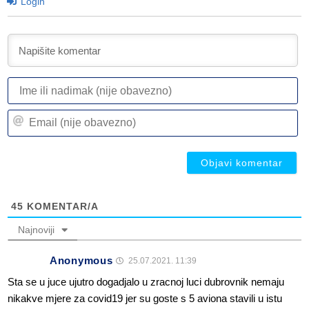
Login
I
ili
n
Em
(n
(n
ob
ob
45
KOMENTAR/A
Najnoviji
Anonymous
25.07.2021. 11:39
Sta se u juce ujutro dogadjalo u zracnoj luci dubrovnik nemaju
nikakve mjere za covid19 jer su goste s 5 aviona stavili u istu