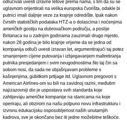
odlučivali uvesti izravne letove prema nama, s tim da su se
uglavnom orijentirali na velika europska čvorišta, odakle bi
putnici imali daljnje veze za krajnje odredište. Ipak nakon
čvrstih statističkih podataka HTZ-a o dolascima i noćenjima
američkih gostiju na dubrovačkom području, a poslije
Britanaca su u zadnjim godinama zauzimali drugo mjesto,
nakon 28 godina je bilo krajnje vrijeme da se jedna od
kompanija odluči uvesti izravan let, argumentirajući taj potez
smanjenjem cijene putovanja i izbjegavanjem maltretiranja
putnika presjedanjem i svim neugodnostima što taj čin sa
sobom nosi, da sada ne objašnjavam probleme s
kašnjenjima, gubitkom prtljage itd. Uglavnom pregovori s
American Airlines-om su bili na zavidnoj razini, međutim
najizazovniji dio je uspostava svih standarda koje
zahtijevaju američke kompanije na stanicama na koje
operiraju, ali obzirom na našu potpuno novu infrastrukturu i
izvrsnu edukacijsku osposobljenost naših unutarnjih
kadrova, sve je okončano bez iti jedne možebitne teškoće.