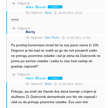
Odgovori
Alen Šćuric
Author
Odgovori
Berty
09.08.2021. 19:16
????
Odgovori
Berty
Odgovori
Alen Šćuric
11.08.2021. 17:50
Pa pročitaj komentare iznad bit će sve jasno nema ih 100.
Dogovor je bio kad se vratiš sa go da ćeš provjeriti zašto
ne primaju posmrtne ostatke i dal je istina da Dubrovnik ne
prima po smrtne ostatke i zašto to nisu kod zadnje do
gradnje napravili?
Odgovori
Alen Šćuric
Author
Odgovori
Berty
12.08.2021. 00:07
Pobogu, pa imali ste članak dva dana kasnije u kojem je
službeno ZL Dubrovnik demantirala ovo što ste napisali i
rekli su da primaju posmrtne ostatke. Evo vam link: