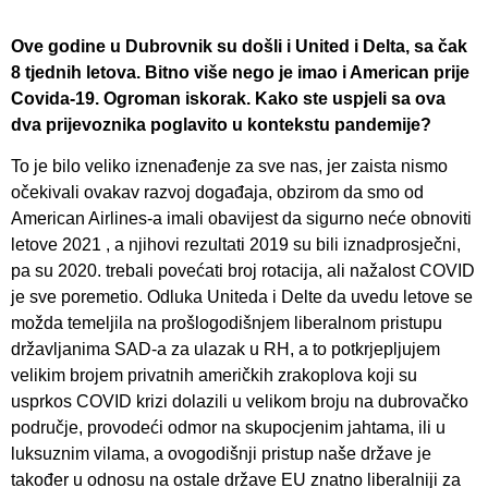
Ove godine u Dubrovnik su došli i United i Delta, sa čak
8 tjednih letova. Bitno više nego je imao i American prije
Covida-19. Ogroman iskorak. Kako ste uspjeli sa ova
dva prijevoznika poglavito u kontekstu pandemije?
To je bilo veliko iznenađenje za sve nas, jer zaista nismo
očekivali ovakav razvoj događaja, obzirom da smo od
American Airlines-a imali obavijest da sigurno neće obnoviti
letove 2021 , a njihovi rezultati 2019 su bili iznadprosječni,
pa su 2020. trebali povećati broj rotacija, ali nažalost COVID
je sve poremetio. Odluka Uniteda i Delte da uvedu letove se
možda temeljila na prošlogodišnjem liberalnom pristupu
državljanima SAD-a za ulazak u RH, a to potkrjepljujem
velikim brojem privatnih američkih zrakoplova koji su
usprkos COVID krizi dolazili u velikom broju na dubrovačko
područje, provodeći odmor na skupocjenim jahtama, ili u
luksuznim vilama, a ovogodišnji pristup naše države je
također u odnosu na ostale države EU znatno liberalniji za