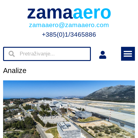
zama
aero
zamaaero@zamaaero.com
+385(0)1/3465886
Analize