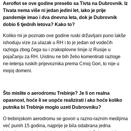
Aeroflot se ove godine preselio sa Tivta na Dubrovnik. Iz
Tivata nema više ni jedan jedini let, iako je prije
pandemije imao i dva dnevna leta, dok je Dubrovnik
dobio 6 tjednih letova? Kako to?
Koliko mi je poznato ove godine ruski državljani puno lakše
ishoduju vize za ulazak u RH i to je jedan od vodećih
razloga zbog čega su i zrakoplovne linije iz Rusije u
pojačanju za RH. Uistinu ne bih želio komentirati razloge
ne-letenja ruskih prijevoznika prema Crnoj Gori, to nije u
mojoj domeni.
Što mislite o aerodromu Trebinje? Je li on realna
opasnost, hoće li se uopće realizirati i ako hoće koliko
putnika bi Trebinje moglo uzeti Dubrovniku?
O trebinjskom aerodromu se govori u razno-raznim medijima
već punih 15 godina, najprije je bila odabrana jedna