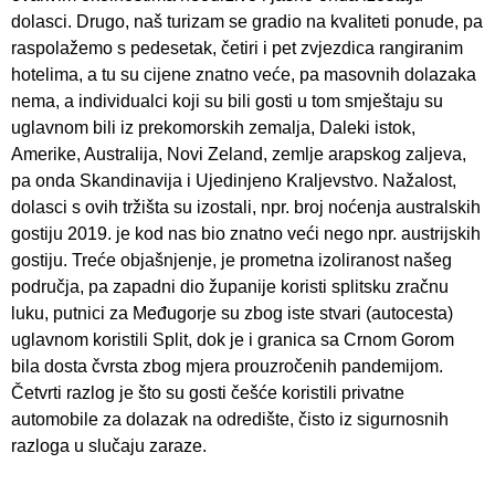
dolasci. Drugo, naš turizam se gradio na kvaliteti ponude, pa
raspolažemo s pedesetak, četiri i pet zvjezdica rangiranim
hotelima, a tu su cijene znatno veće, pa masovnih dolazaka
nema, a individualci koji su bili gosti u tom smještaju su
uglavnom bili iz prekomorskih zemalja, Daleki istok,
Amerike, Australija, Novi Zeland, zemlje arapskog zaljeva,
pa onda Skandinavija i Ujedinjeno Kraljevstvo. Nažalost,
dolasci s ovih tržišta su izostali, npr. broj noćenja australskih
gostiju 2019. je kod nas bio znatno veći nego npr. austrijskih
gostiju. Treće objašnjenje, je prometna izoliranost našeg
područja, pa zapadni dio županije koristi splitsku zračnu
luku, putnici za Međugorje su zbog iste stvari (autocesta)
uglavnom koristili Split, dok je i granica sa Crnom Gorom
bila dosta čvrsta zbog mjera prouzročenih pandemijom.
Četvrti razlog je što su gosti češće koristili privatne
automobile za dolazak na odredište, čisto iz sigurnosnih
razloga u slučaju zaraze.