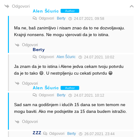
Odgovori
Alen Šćuric
Author
Odgovori
Berty
24.07.2021. 09:58
Ma ne, baš zanimljivo i nisam znao da to ne dozvoljavaju.
Krajnji nonsens. Ne mogu vjerovati da je to istina.
Odgovori
Berty
Odgovori
Alen Šćuric
24.07.2021. 10:02
Ja znam da je to istina i Alene jedva cekam tvoju potvrdu
da je to tako 😄. U nestrpljenju cu cekati potvrdu 😁
Odgovori
Alen Šćuric
Author
Odgovori
Berty
24.07.2021. 10:12
Sad sam na godišnjem i idućih 15 dana se tom temom ne
mogu baviti. Ako me podsjetite za 15 dana budem istražio.
Odgovori
ZZZ
Odgovori
Berty
26.07.2021. 23:44