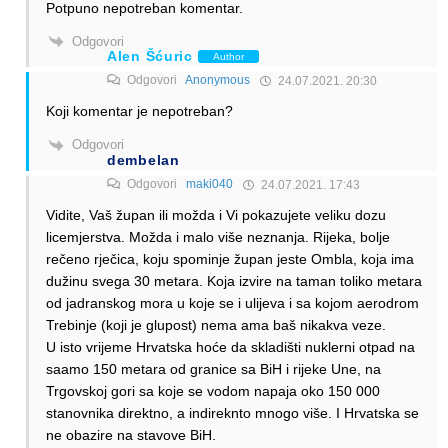
Potpuno nepotreban komentar.
Odgovori
Alen Šćuric
Author
Odgovori
Anonymous
24.07.2021. 20:30
Koji komentar je nepotreban?
Odgovori
dembelan
Odgovori
maki040
24.07.2021. 17:43
Vidite, Vaš župan ili možda i Vi pokazujete veliku dozu
licemjerstva. Možda i malo više neznanja. Rijeka, bolje
rečeno rječica, koju spominje župan jeste Ombla, koja ima
dužinu svega 30 metara. Koja izvire na taman toliko metara
od jadranskog mora u koje se i ulijeva i sa kojom aerodrom
Trebinje (koji je glupost) nema ama baš nikakva veze.
U isto vrijeme Hrvatska hoće da skladišti nuklerni otpad na
saamo 150 metara od granice sa BiH i rijeke Une, na
Trgovskoj gori sa koje se vodom napaja oko 150 000
stanovnika direktno, a indireknto mnogo više. I Hrvatska se
ne obazire na stavove BiH.