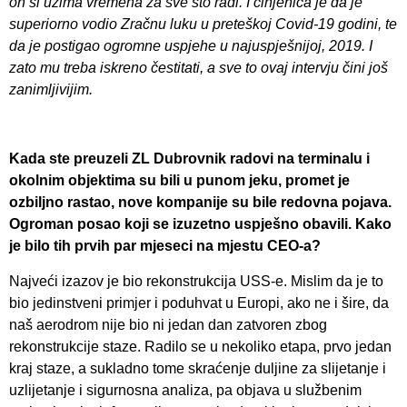
on si uzima vremena za sve što radi. I činjenica je da je
superiorno vodio Zračnu luku u preteškoj Covid-19 godini, te
da je postigao ogromne uspjehe u najuspješnijoj, 2019. I
zato mu treba iskreno čestitati, a sve to ovaj intervju čini još
zanimljivijim.
Kada ste preuzeli ZL Dubrovnik radovi na terminalu i
okolnim objektima su bili u punom jeku, promet je
ozbiljno rastao, nove kompanije su bile redovna pojava.
Ogroman posao koji se izuzetno uspješno obavili. Kako
je bilo tih prvih par mjeseci na mjestu CEO-a?
Najveći izazov je bio rekonstrukcija USS-e. Mislim da je to
bio jedinstveni primjer i poduhvat u Europi, ako ne i šire, da
naš aerodrom nije bio ni jedan dan zatvoren zbog
rekonstrukcije staze. Radilo se u nekoliko etapa, prvo jedan
kraj staze, a sukladno tome skraćenje duljine za slijetanje i
uzlijetanje i sigurnosna analiza, pa objava u službenim