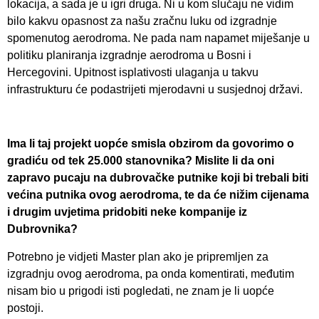
lokacija, a sada je u igri druga. Ni u kom slučaju ne vidim
bilo kakvu opasnost za našu zračnu luku od izgradnje
spomenutog aerodroma. Ne pada nam napamet miješanje u
politiku planiranja izgradnje aerodroma u Bosni i
Hercegovini. Upitnost isplativosti ulaganja u takvu
infrastrukturu će podastrijeti mjerodavni u susjednoj državi.
Ima li taj projekt uopće smisla obzirom da govorimo o
gradiću od tek 25.000 stanovnika? Mislite li da oni
zapravo pucaju na dubrovačke putnike koji bi trebali biti
većina putnika ovog aerodroma, te da će nižim cijenama
i drugim uvjetima pridobiti neke kompanije iz
Dubrovnika?
Potrebno je vidjeti Master plan ako je pripremljen za
izgradnju ovog aerodroma, pa onda komentirati, međutim
nisam bio u prigodi isti pogledati, ne znam je li uopće
postoji.