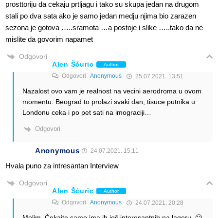
prosttoriju da cekaju prtljagu i tako su skupa jedan na drugom
stali po dva sata ako je samo jedan medju njima bio zarazen
sezona je gotova …..sramota …a postoje i slike …..tako da ne
mislite da govorim napamet
Odgovori
Alen Šćuric
Author
Odgovori
Anonymous
25.07.2021. 13:51
Nazalost ovo vam je realnost na vecini aerodroma u ovom
momentu. Beograd to prolazi svaki dan, tisuce putnika u
Londonu ceka i po pet sati na imograciji…
Odgovori
Anonymous
24.07.2021. 15:11
Hvala puno za intresantan Interview
Odgovori
Alen Šćuric
Author
Odgovori
Anonymous
24.07.2021. 20:28
Molim. Čekajte samo ima ih još interesantnih na lageru. 🙂