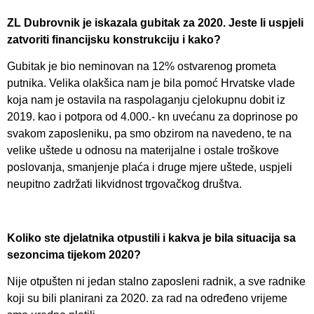
ZL Dubrovnik je iskazala gubitak za 2020. Jeste li uspjeli
zatvoriti financijsku konstrukciju i kako?
Gubitak je bio neminovan na 12% ostvarenog prometa
putnika. Velika olakšica nam je bila pomoć Hrvatske vlade
koja nam je ostavila na raspolaganju cjelokupnu dobit iz
2019. kao i potpora od 4.000.- kn uvećanu za doprinose po
svakom zaposleniku, pa smo obzirom na navedeno, te na
velike uštede u odnosu na materijalne i ostale troškove
poslovanja, smanjenje plaća i druge mjere uštede, uspjeli
neupitno zadržati likvidnost trgovačkog društva.
Koliko ste djelatnika otpustili i kakva je bila situacija sa
sezoncima tijekom 2020?
Nije otpušten ni jedan stalno zaposleni radnik, a sve radnike
koji su bili planirani za 2020. za rad na određeno vrijeme