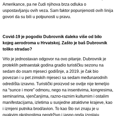
Amerikance, pa ne čudi njihova brza odluka o
uspostavljanju ovih veza. Sam faktor popunjenosti ovih linija
govori da su bili u potpunosti u pravu.
Covid-19 je pogodio Dubrovnik daleko više od bilo
kojeg aerodroma u Hrvatskoj. Zašto je baš Dubrovnik
toliko stradao?
Vrlo je jednostavan odgovor na ovo pitanje. Dubrovnik je
proteklih petnaestak godina gradio turističku sezonu na
sedam do osam mjeseci godišnje, a 2019. je čak bio
povezan i u pet zimskih mjeseci sa sedam međunarodnih
odredišta izravno. Turistički proizvod se ovdje nije temeljio
na “sunce i more” odmoru, nego na insentivima, kongresima,
seminarima, vjenčanjima, razno-raznim kulturnim i ostalim
manifestacijama, izletima u susjedne atraktivne krajeve, kao
i izmjeni putnika brod/avion. To kao što svi znaju je u
ovakvim okolnostima neodrživo i jasno onda izostaju