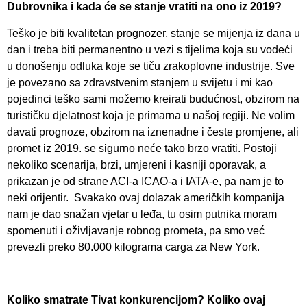
Dubrovnika i kada će se stanje vratiti na ono iz 2019?
Teško je biti kvalitetan prognozer, stanje se mijenja iz dana u
dan i treba biti permanentno u vezi s tijelima koja su vodeći
u donošenju odluka koje se tiču zrakoplovne industrije. Sve
je povezano sa zdravstvenim stanjem u svijetu i mi kao
pojedinci teško sami možemo kreirati budućnost, obzirom na
turističku djelatnost koja je primarna u našoj regiji. Ne volim
davati prognoze, obzirom na iznenadne i česte promjene, ali
promet iz 2019. se sigurno neće tako brzo vratiti. Postoji
nekoliko scenarija, brzi, umjereni i kasniji oporavak, a
prikazan je od strane ACI-a ICAO-a i IATA-e, pa nam je to
neki orijentir. Svakako ovaj dolazak američkih kompanija
nam je dao snažan vjetar u leđa, tu osim putnika moram
spomenuti i oživljavanje robnog prometa, pa smo već
prevezli preko 80.000 kilograma carga za New York.
Koliko smatrate Tivat konkurencijom? Koliko ovaj