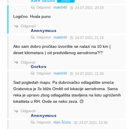
Alen Šćuric
Author
Odgovori
maki040
24.07.2021. 20:19
Logično. Hvala puno
Odgovori
Anonymous
Odgovori
maki040
24.07.2021. 21:19
Ako sam dobro pročitao izvorište se nalazi na 10 km (
deset kilometara ) od predviđenog aerodroma?!?
Odgovori
Gorkov
Odgovori
maki040
24.07.2021. 21:30
Sad pogledah mapu. Pa dubrovačko odlagalište smeća
Grabovica je 3x bliže Ombli od lokacije aerodroma. Sama
reka je upravo zbog odlagališta stavljena na listu ugroženih
lokaliteta u RH. Ovde se neko zeza. 🙃
Odgovori
Anonymous
Odgovori
Alen Šćuric
24.07.2021. 15:30