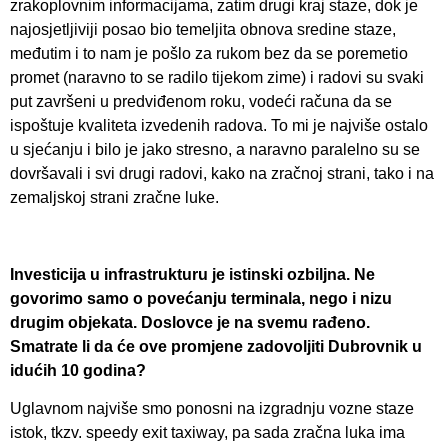
zrakoplovnim informacijama, zatim drugi kraj staze, dok je
najosjetljiviji posao bio temeljita obnova sredine staze,
međutim i to nam je pošlo za rukom bez da se poremetio
promet (naravno to se radilo tijekom zime) i radovi su svaki
put završeni u predviđenom roku, vodeći računa da se
ispoštuje kvaliteta izvedenih radova. To mi je najviše ostalo
u sjećanju i bilo je jako stresno, a naravno paralelno su se
dovršavali i svi drugi radovi, kako na zračnoj strani, tako i na
zemaljskoj strani zračne luke.
Investicija u infrastrukturu je istinski ozbiljna. Ne
govorimo samo o povećanju terminala, nego i nizu
drugim objekata. Doslovce je na svemu rađeno.
Smatrate li da će ove promjene zadovoljiti Dubrovnik u
idućih 10 godina?
Uglavnom najviše smo ponosni na izgradnju vozne staze
istok, tkzv. speedy exit taxiway, pa sada zračna luka ima