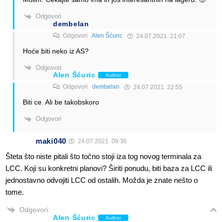
Odgovori
dembelan
Odgovori
Alen Šćuric
24.07.2021. 21:07
Hoće biti neko iz AS?
Odgovori
Alen Šćuric
Author
Odgovori
dembelan
24.07.2021. 22:55
Biti ce. Ali be takobskoro
Odgovori
maki040
24.07.2021. 09:36
Šteta što niste pitali što točno stoji iza tog novog terminala za
LCC. Koji su konkretni planovi? Širiti ponudu, biti baza za LCC ili
jednostavno odvojiti LCC od ostalih. Možda je znate nešto o
tome.
Odgovori
Alen Šćuric
Author