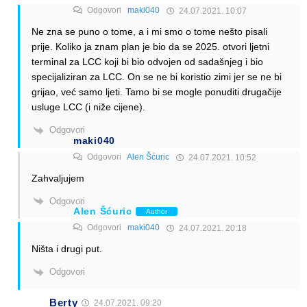
Odgovori
maki040
24.07.2021. 10:07
Ne zna se puno o tome, a i mi smo o tome nešto pisali
prije. Koliko ja znam plan je bio da se 2025. otvori ljetni
terminal za LCC koji bi bio odvojen od sadašnjeg i bio
specijaliziran za LCC. On se ne bi koristio zimi jer se ne bi
grijao, već samo ljeti. Tamo bi se mogle ponuditi drugačije
usluge LCC (i niže cijene).
Odgovori
maki040
Odgovori
Alen Šćuric
24.07.2021. 10:52
Zahvaljujem
Odgovori
Alen Šćuric
Author
Odgovori
maki040
24.07.2021. 20:18
Ništa i drugi put.
Odgovori
Berty
24.07.2021. 09:20