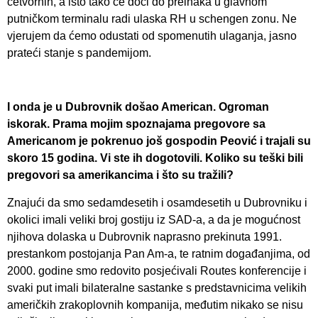
četvornih, a isto tako će doći do preinaka u glavnom
putničkom terminalu radi ulaska RH u schengen zonu. Ne
vjerujem da ćemo odustati od spomenutih ulaganja, jasno
prateći stanje s pandemijom.
I onda je u Dubrovnik došao American. Ogroman
iskorak. Prama mojim spoznajama pregovore sa
Americanom je pokrenuo još gospodin Peović i trajali su
skoro 15 godina. Vi ste ih dogotovili. Koliko su teški bili
pregovori sa amerikancima i što su tražili?
Znajući da smo sedamdesetih i osamdesetih u Dubrovniku i
okolici imali veliki broj gostiju iz SAD-a, a da je mogućnost
njihova dolaska u Dubrovnik naprasno prekinuta 1991.
prestankom postojanja Pan Am-a, te ratnim događanjima, od
2000. godine smo redovito posjećivali Routes konferencije i
svaki put imali bilateralne sastanke s predstavnicima velikih
američkih zrakoplovnih kompanija, međutim nikako se nisu