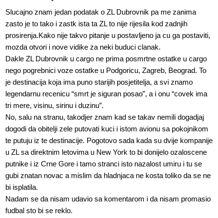
Slucajno znam jedan podatak o ZL Dubrovnik pa me zanima
zasto je to tako i zastk ista ta ZL to nije rijesila kod zadnjih
prosirenja.Kako nije takvo pitanje u postavljeno ja cu ga postaviti,
mozda otvori i nove vidike za neki buduci clanak.
Dakle ZL Dubrovnik u cargo ne prima posmrtne ostatke u cargo
nego pogrebnici voze ostatke u Podgoricu, Zagreb, Beograd. To
je destinacija koja ima puno starijih posjetitelja, a svi znamo
legendarnu recenicu “smrt je siguran posao”, a i onu “covek ima
tri mere, visinu, sirinu i duzinu”.
No, salu na stranu, takodjer znam kad se takav nemili dogadjaj
dogodi da obitelji zele putovati kuci i istom avionu sa pokojnikom
te putuju iz te destinacije. Pogotovo sada kada su dvije kompanije
u ZL sa direktnim letovima u New York to bi donijelo ozaloscene
putnike i iz Crne Gore i tamo stranci isto nazalost umiru i tu se
gubi znatan novac a mislim da hladnjaca ne kosta toliko da se ne
bi isplatila.
Nadam se da nisam udavio sa komentarom i da nisam promasio
fudbal sto bi se reklo.