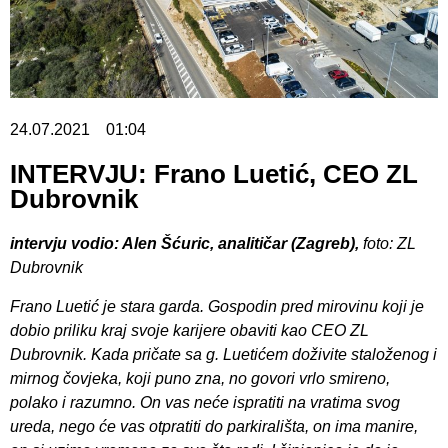
24.07.2021
01:04
INTERVJU: Frano Luetić, CEO ZL
Dubrovnik
intervju vodio: Alen Šćuric, analitičar (Zagreb),
foto: ZL
Dubrovnik
Frano Luetić je stara garda. Gospodin pred mirovinu koji je
dobio priliku kraj svoje karijere obaviti kao CEO ZL
Dubrovnik. Kada pričate sa g. Luetićem doživite staloženog i
mirnog čovjeka, koji puno zna, no govori vrlo smireno,
polako i razumno. On vas neće ispratiti na vratima svog
ureda, nego će vas otpratiti do parkirališta, on ima manire,