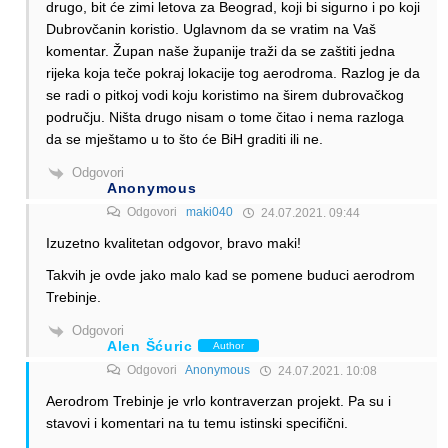
drugo, bit će zimi letova za Beograd, koji bi sigurno i po koji
Dubrovčanin koristio. Uglavnom da se vratim na Vaš
komentar. Župan naše županije traži da se zaštiti jedna
rijeka koja teče pokraj lokacije tog aerodroma. Razlog je da
se radi o pitkoj vodi koju koristimo na širem dubrovačkog
području. Ništa drugo nisam o tome čitao i nema razloga
da se mještamo u to što će BiH graditi ili ne.
Odgovori
Anonymous
Odgovori
maki040
24.07.2021. 09:44
Izuzetno kvalitetan odgovor, bravo maki!
Takvih je ovde jako malo kad se pomene buduci aerodrom
Trebinje.
Odgovori
Alen Šćuric
Author
Odgovori
Anonymous
24.07.2021. 10:08
Aerodrom Trebinje je vrlo kontraverzan projekt. Pa su i
stavovi i komentari na tu temu istinski specifični.