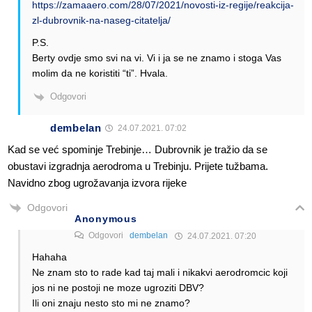
https://zamaaero.com/28/07/2021/novosti-iz-regije/reakcija-
zl-dubrovnik-na-naseg-citatelja/
P.S.
Berty ovdje smo svi na vi. Vi i ja se ne znamo i stoga Vas
molim da ne koristiti “ti”. Hvala.
Odgovori
dembelan
24.07.2021. 07:02
Kad se već spominje Trebinje… Dubrovnik je tražio da se
obustavi izgradnja aerodroma u Trebinju. Prijete tužbama.
Navidno zbog ugrožavanja izvora rijeke
Odgovori
Anonymous
Odgovori
dembelan
24.07.2021. 07:20
Hahaha
Ne znam sto to rade kad taj mali i nikakvi aerodromcic koji
jos ni ne postoji ne moze ugroziti DBV?
Ili oni znaju nesto sto mi ne znamo?