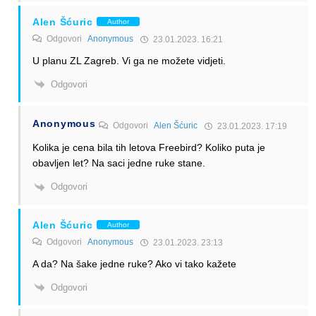
Alen Šćuric
Author
Odgovori
Anonymous
23.01.2023. 16:21
U planu ZL Zagreb. Vi ga ne možete vidjeti.
Odgovori
Anonymous
Odgovori
Alen Šćuric
23.01.2023. 17:19
Kolika je cena bila tih letova Freebird? Koliko puta je
obavljen let? Na saci jedne ruke stane.
Odgovori
Alen Šćuric
Author
Odgovori
Anonymous
23.01.2023. 23:13
A da? Na šake jedne ruke? Ako vi tako kažete
Odgovori