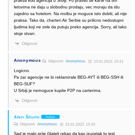
praksa kod agencija u Srbiji. Po pravilu se karte na tim
letovima ne daju u slobodnu prodaju, vec moraju da idu
zajedno sa hotelom. Na molbu je moguce isto dobiti, ali nije
praksa. Tako da, charteri Air Serbie su prilicno nedostupni
ljudima koji ne zele da putuju preko agencija. Sorry, ali tako
stoje stvari.
Odgovori
Anonymous
Odgovori
Anonymous
23.01.2023. 15:41
Logicno.
Pa zar agencije ne bi reklamirale BEG-AYT ili BEG-SSH ili
BEG-SUF?
U Srbiji je nemoguce kupite P2P na carterima.
Odgovori
Alen Šćuric
Author
Odgovori
Anonymous
23.01.2023. 15:43
Sad je malo prije čitatelj rekao da kao izuzetak to jest