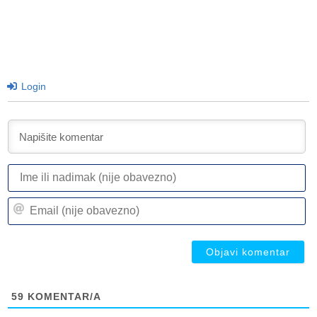
Login
I
ili
n
Em
(n
(n
ob
ob
59
KOMENTAR/A