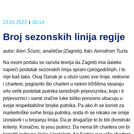
23.01.2023
02:14
Broj sezonskih linija regije
autor: Alen Šćuric, analitičar (Zagreb), foto: Aerodrom Tuzla
Na ovom portalu se razvila teorija da Zagreb ima daleko
najveći postotak sezonskih linija spram cjelogodišnjih. I to
nije baš tako. Ovaj članak je u obzir uzeo sve linije, redovne
i chartere, poglavito što charteri u nekim tržištima stvaraju
vrlo velik postotak putnika tamošnjih prijevoznika, koje i ti
prijevoznici i same zračne luke toliko ponosno ubacuju u
svoje respektabilne brojke putnika. Pa ako ih se koristi za
marketinške svrhe broja putnika, onda ih se nikako ne smije
izostaviti i u brojanju linija. Da je drugačije to bi bili dvostruki
kriteriji. Konačno, to jesu putnici. Da nema tih chartera oni bi