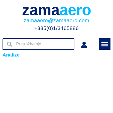
zama
aero
zamaaero@zamaaero.com
+385(0)1/3465886
Analize