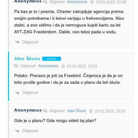
Anonymous
Odgovori
Anonymous
23.01.2023. 15:48
Pa bas je to i poenta. Charter zakupljuje agencija prema
svojim potrebama i ti letovi varijaju u frekvencijama. Nisu
stalni, a evo vidimo i da je nemoguce kupiti kartu za let
AYT-ZAG Freebirdom. Dakle, ceo tekst pada u vodu.
Odgovori
Alen Šćuric
Author
Odgovori
Anonymous
23.01.2023. 15:51
Polako. Prerano je još za Freebird. Činjenica je da je on
letio prošle godine i da je za sada u planu da leti iduće.
Odgovori
Anonymous
Odgovori
Alen Šćuric
23.01.2023. 15:55
Gde je u planu? Gde mogu videti taj plan?
Odgovori