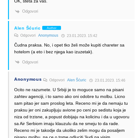
OK, šteta za vas.
Odgovori
Alen Šćuric
Author
Odgovori
Anonymous
23.01.2023. 15:42
Čudna praksa. No, i opet tko želi može kupiti chareter sa
hotelom (a eto i bez njega kao izuzetak).
Odgovori
Anonymous
Odgovori
Alen Šćuric
23.01.2023. 15:46
Ocito ne razumete. U Srbiji je to moguce samo na pisani
zahtev agenciji, i to samo ako oni odobre tu molbu. Licno
sam pitao jer sam proslog leta. Receno mi je da nemaju tu
praksu jer oni zakupljuju avione po ceni po sedistu koja je
niza od trzisne, a popust dobijaju na kolicinu i da u ugovoru
sa Air Serbiom imaju klauzulu da ne smeju to da rade.
Receno mi je takodje da ukoliko zelim mogu da posaljem
pisanu molbu, pa ce o tome odluciti ‘ljudi na visim