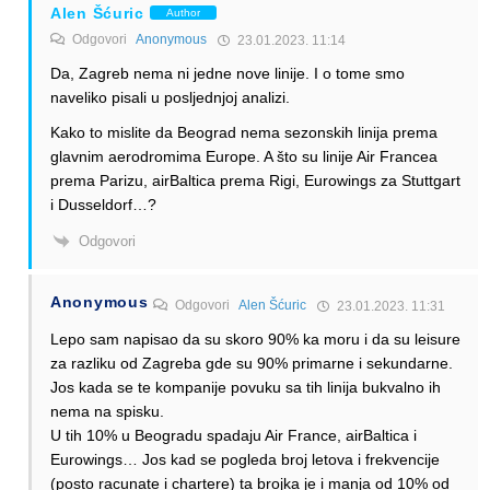
Alen Šćuric
Author
Odgovori
Anonymous
23.01.2023. 11:14
Da, Zagreb nema ni jedne nove linije. I o tome smo
naveliko pisali u posljednjoj analizi.
Kako to mislite da Beograd nema sezonskih linija prema
glavnim aerodromima Europe. A što su linije Air Francea
prema Parizu, airBaltica prema Rigi, Eurowings za Stuttgart
i Dusseldorf…?
Odgovori
Anonymous
Odgovori
Alen Šćuric
23.01.2023. 11:31
Lepo sam napisao da su skoro 90% ka moru i da su leisure
za razliku od Zagreba gde su 90% primarne i sekundarne.
Jos kada se te kompanije povuku sa tih linija bukvalno ih
nema na spisku.
U tih 10% u Beogradu spadaju Air France, airBaltica i
Eurowings… Jos kad se pogleda broj letova i frekvencije
(posto racunate i chartere) ta brojka je i manja od 10% od