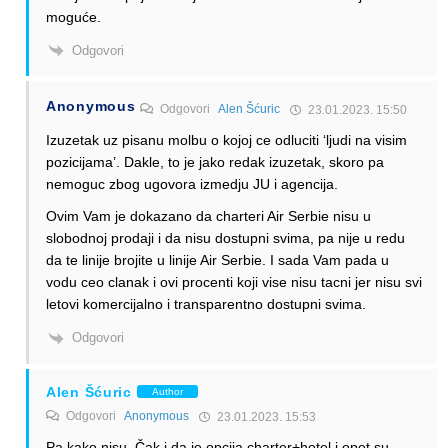
moguće.
Odgovori
Anonymous
Odgovori
Alen Šćuric
23.01.2023. 15:50
Izuzetak uz pisanu molbu o kojoj ce odluciti ‘ljudi na visim
pozicijama’. Dakle, to je jako redak izuzetak, skoro pa
nemoguc zbog ugovora izmedju JU i agencija.
Ovim Vam je dokazano da charteri Air Serbie nisu u
slobodnoj prodaji i da nisu dostupni svima, pa nije u redu
da te linije brojite u linije Air Serbie. I sada Vam pada u
vodu ceo clanak i ovi procenti koji vise nisu tacni jer nisu svi
letovi komercijalno i transparentno dostupni svima.
Odgovori
Alen Šćuric
Author
Odgovori
Anonymous
23.01.2023. 15:53
Pa kako nisu. Čak i da je opcija charter+hotel i opet su