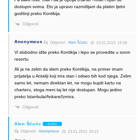
dostupni svima. Eto ja upravo razmišljam da platim ljetni
godišnji preko Kontikija.
Odgovori
Anonymous
Odgovori
Alen Šćuric
23.01.2023. 15:58
Vi slobodno idite preko Kontikija i lepo se provedite u svom
resortu.
Ali ja ne zelim da idem preko Kontikija, na primer imam
prijatelja u Antaliji koji ima stan i odseo bih kod njega. Zelim
samo let, nemam direktan let, ne mogu kupiti kartu na
charteru, stoga meni taj let nije dostupan. Mogu jedino
preko Istanbula/Ankare/Izmira.
Odgovori
Alen Šćuric
Author
Odgovori
Anonymous
23.01.2023. 16:22