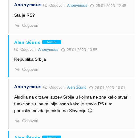
Anonymous
Odgovori
Anonymous
25.01.2023. 12:45
Sta je RS?
Odgovori
Alen Šćuric
Author
Odgovori
Anonymous
25.01.2023. 13:55
Republika Srbija
Odgovori
Anonymous
Odgovori
Alen Šćuric
26.01.2023. 10:01
Aludira na drzave izuzev Srbije u kojima ne zna kako stvari
funkcionisu, pa mi nije jasno kako je stavio RS u to,
pomislih mozda je mislio na Sloveniju 🙂
Odgovori
Alen Šćuric
Author