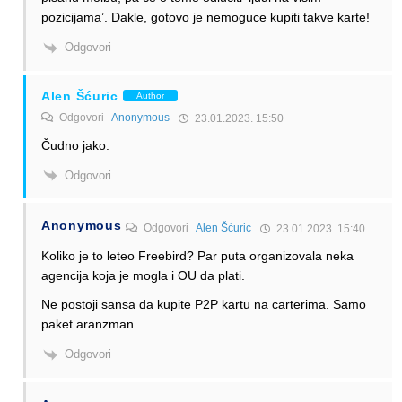
pozicijama’. Dakle, gotovo je nemoguce kupiti takve karte!
Odgovori
Alen Šćuric
Author
Odgovori
Anonymous
23.01.2023. 15:50
Čudno jako.
Odgovori
Anonymous
Odgovori
Alen Šćuric
23.01.2023. 15:40
Koliko je to leteo Freebird? Par puta organizovala neka
agencija koja je mogla i OU da plati.
Ne postoji sansa da kupite P2P kartu na carterima. Samo
paket aranzman.
Odgovori