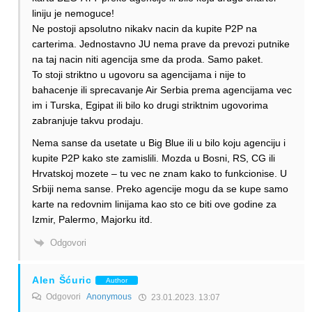
liniju je nemoguce!
Ne postoji apsolutno nikakv nacin da kupite P2P na
carterima. Jednostavno JU nema prave da prevozi putnike
na taj nacin niti agencija sme da proda. Samo paket.
To stoji striktno u ugovoru sa agencijama i nije to
bahacenje ili sprecavanje Air Serbia prema agencijama vec
im i Turska, Egipat ili bilo ko drugi striktnim ugovorima
zabranjuje takvu prodaju.
Nema sanse da usetate u Big Blue ili u bilo koju agenciju i
kupite P2P kako ste zamislili. Mozda u Bosni, RS, CG ili
Hrvatskoj mozete – tu vec ne znam kako to funkcionise. U
Srbiji nema sanse. Preko agencije mogu da se kupe samo
karte na redovnim linijama kao sto ce biti ove godine za
Izmir, Palermo, Majorku itd.
Odgovori
Alen Šćuric
Author
Odgovori
Anonymous
23.01.2023. 13:07